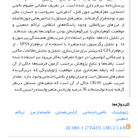
پرسش‌نامه بهره‌برداری شده است. در تعریف عملیاتی مفهوم ناامنی
اجتماعی، معرِّف‌هایی چون قتل، آدم‌ربایی، مجروحیت و خسارت مالی
مورد توجه قرار گرفته‌اند. متغیرهای مستقل با شاخص‌هایی چون فاصله
از مرزهای بین‌المللی، وجود پاسگاه‌های انتظامی، تراکم جمعیتی و
موقعیت کوهپایه‌ای یا غیر‌کوهپایه‌ای بودن سکونت‌ها تعریف شده‌اند.
در تحلیل داده‌ها، علاوه بر استفاده از ضریب‌های همبستگی پیرسون و
اتا و تحلیل رگرسیون چند‌متغیره با استفاده از نرم‌افزارSPSS ، از
نرم‌افزارGIS که بیشتر برای مدل‌سازی، تحلیل و نمایش اطلاعات مکانی
و غیر‌مکانی (توصیفی) در حوزة جغرافیا به‌کار می‌رود نیز استفاده شده
است. یافته‌ها و نتایج پژوهش برحسب آزمون فرضیه‌ها حاکی از آن
است که رابطة معناداری میان موقعیت ژئوپلیتیکی که دربرگیرندة
متغیرهای مستقل است و میزان وقوع ناامنی اجتماعی وجود دارد. مقدار
ضریب تعیین (36/0) حاکی از آن است که متغیرهای مستقل درنظر
گرفته شده توانسته‌اند 36 درصد واریانس متغیر وابسته را تبیین کنند.
کلیدواژه‌ها
‌ژئوپلیتیک
ناامنی اجتماعی
آرایش فضایی
فاصله از مرز
تراکم
جمعیتی
20.1001.1.17354331.1385.2.5.4.8