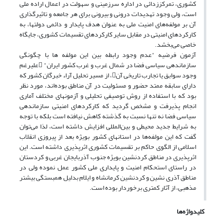
کشوری، تمرکززدائی در اداره سرزمینی و سهولت در اعمال اراده ملی
است، ولی وجود تهدیدات درونی و بیرونی برای هر جامعه و تاثیرگذاری
آن بر مولفه‌های امنیت ملی به عنوان هدف پایدار و دائمی دولتها، به
کارکردهای امنیتی در مقابل سایر کارکردهای تقسیمات کشوری، جایگاه
خاصی می‌بخشد.
آزمون فرضیه "عدم وجود رابطه بین این مولفه ها با چگونگی
سازماندهی سیاسی فضا در شمال غرب و غرب کشور ایران" علیرغم
وجود سوابق یا تجارب تاریخی آن، از مسیر تحلیل آراء خبرگان کشور که
دارای سابقه ممتد حضور و مسئولیت در آن مناطق بوده‌اند، مورد نظر
بود که با استفاده از روش توصیفی تحلیلی و آزمونهای مختلف آماری
انجام پذیرفت و مشخص گردید که کارکردهای امنیتی سازماندهی
سیاسی فضا نه تنها نسبت به گذشته کاهش نیافته است بلکه با توجه
به شرایط جدید محیطی و بین‌المللی افزایش داشته است، لذا می‌توان
گفت که این مولفه‌ها در استانهای کشور بویژه بعد از پیروزی انقلاب
اسلامی از الگوی حاکم بر تقسیمات کشوری اثرپذیری داشته است. این
اثرپذیری در مناطق کردنشین بویژه جنوب آذربایجان غربی و کردستان
در راستای استحکام امنیت و پایداری ملی کشور عمل نموده ولی در
مناطق آذری نشین و کردنشین کرمانشاه و ایلام بدلیل همبستگی بیشتر
مذهبی، از آثار کمتری برخوردار بوده است.
کلیدواژه‌ها