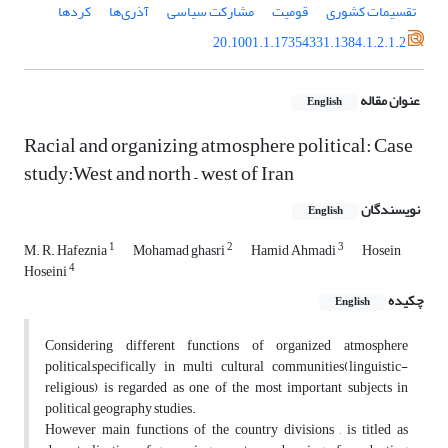
تقسیمات کشوری
قومیت
مشارکت سیاسی
آذری‌ها
کردها
20.1001.1.17354331.1384.1.2.1.2
عنوان مقاله
English
Racial and organizing atmosphere political: Case
study:West and north – west of Iran
نویسندگان
English
1
2
3
M. R. Hafeznia
Mohamad ghasri
Hamid Ahmadi
Hosein
4
Hoseini
چکیده
English
Considering different functions of organized atmosphere
political,specifically in multi cultural communities(linguistic-
religious) is regarded as one of the most important subjects in
political geography studies.
However main functions of the country divisions , is titled as