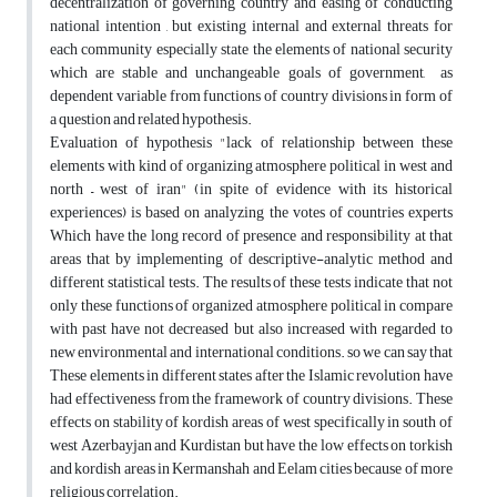
decentralization of governing country and easing of conducting
national intention , but existing internal and external threats for
each community especially state the elements of national security
which are stable and unchangeable goals of government, as
dependent variable from functions of country divisions in form of
a question and related hypothesis.
Evaluation of hypothesis "lack of relationship between these
elements with kind of organizing atmosphere political in west and
north – west of iran" (in spite of evidence with its historical
experiences) is based on analyzing the votes of countries experts
Which have the long record of presence and responsibility at that
areas that by implementing of descriptive-analytic method and
different statistical tests. The results of these tests indicate that not
only these functions of organized atmosphere political in compare
with past have not decreased but also increased with regarded to
new environmental and international conditions. so we can say that
These elements in different states after the Islamic revolution have
had effectiveness from the framework of country divisions. These
effects on stability of kordish areas of west specifically in south of
west Azerbayjan and Kurdistan but have the low effects on torkish
and kordish areas in Kermanshah and Eelam cities because of more
religious correlation.