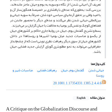
تعریف آن (جهانی شدن) از نگاه دوسویه به بوم و جهان عاجز مانده‌اند،
بررسی کند؛ به‌طوری‌که عده‌ای با پافشاری بر خصیصة همگون‌ساز آن و
با امید وافی بر تحقق آرمانهای سیاسی خودشان، صرفاً به سویه جهانی و
بین‌المللی جهانی شدن نظر می‌کنند و عده‌ای دیگر با محصور ماندن در
فضاهای کوچک و نفس‌گیر بومها به مخالفت با جهان گرایان بر می‌خیزند.
بسط و تشریح گفتمان بوم ـ جهان در روابط جاری حاکم بر کشورهای جهان
از یکسو و مناسبات جدید میان بومها (شهرها و روستاها) در داخل
کشورهای جهان از سوی دیگر رهیافت نظری نوینی است که از چشم‌انداز
جغرافیایی می‌تواند به نحو مطلوبتری گویای آرایش جدید فضایی جهان
باشد.
کلیدواژه‌ها
جهانی ‏شدن
گفتمان بوم ـ جهان
رهیافت فضایی
مناسبات شهر و
روستا
20.1001.1.17354331.1385.2.4.4.6
عنوان مقاله
English
A Critique on the Globalization Discourse and