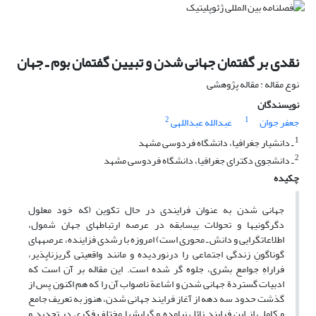
نقدی بر گفتمان جهانی ‏شدن و تبیین گفتمان بوم ـ جهان
نوع مقاله : مقاله پژوهشی
نویسندگان
2
1
جعفر جوان
عبدالله عبداللهی
1
ـ دانشیار جغرافیا، دانشگاه فردوسی مشهد
2
ـ دانشجوی دکترای جغرافیا، دانشگاه فردوسی مشهد
چکیده
جهانی‏ شدن به عنوان فرایندی در حال تکوین (که خود معلول
دگرگونیها و تحولات بی‏سابقه در عرصه ارتباطهای جهان‏ شمول،
اطلاعات‏گرایی و دانش ـ محوری است) امروزه با رشدی فزاینده، عرصه‏های
گوناگونِ زندگی اجتماعی را درنوردیده و مانند واقعیتی گریزناپذیر،
فراراهِ جوامع بشری، جلوه ‏گر شده است. این مقاله بر آن است که
ادبیات گستردة جهانی شدن و اشاعة ناصواب آن را که هم اکنون پس از
گذشت حدود سه دهه از آغاز فرایند جهانی شدن، هنوز به تعریف جامع
و کاملی از این فرایند نائل نیامده و گرایشها مختلف فکری در تحدید و