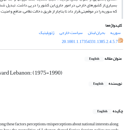
بسیاری ‌از کشورهای‌ خارجی در امور جاری‌ این‌ کشور را در پی داشت. تبدیل‌ شدن‌ 
که سوریه را در موقعیتی قرار داد تا بناچار از طریق دخالت نظامی، منافع و امنیت 
کلیدواژه‌ها
سوریه
بحران لبنان
سیاست خارجی
ژئوپلیتیک
20.1001.1.17354331.1385.2.4.5.7
عنوان مقاله
English
toward Lebanon: (1975-1990)
نویسنده
English
چکیده
English
ng these factors, perceptions/misperceptions about national interests along