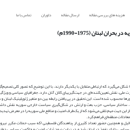
هزینه های بررسی مقاله
ارسال مقاله
داوران
تماس با ما
 لبنان (1975-1990م)
 شکل می‌گیرد که ارتباطی‌ متقابل با یکدیگر دارند، با این توضیح که تصور کلی تصمیم‌
ت ملی، نقش تعیین‌کننده‌ای در جهت‌گیریهای کلان آنان دارد، جغرافیای سیاسی و ویژگیه
رها محسوب شده است. ‌این‌ تحقیق در پی یافتن رابطه بین دو متغیر ژئوپلیتیک لبنان 
، ساختار سیاسی، حزب بعث و ارتش در شکل‌گیری سیاست خارجی سوریه نقش داشته‌ان
1975-1990م. بر سیاست خارجی سوریه از این جهت مهم تلقی می‌شود که از یک‌طرف امنیت و منافع ملی سوریه را در معرض 
معادلات منطقه‌ای فراهم کرد.
رائیل و همچنین حضور تعداد کثیری‌ از پناهندگان‌ فلسطینی (‌که سبب حملات‌ مکرر نیروه
یاسی‌ دارای نفوذ در لبنان شد و در نهایت نبود ثبات‌، امنیت‌ و حاکمیت‌ سیاسی‌ دولت‌