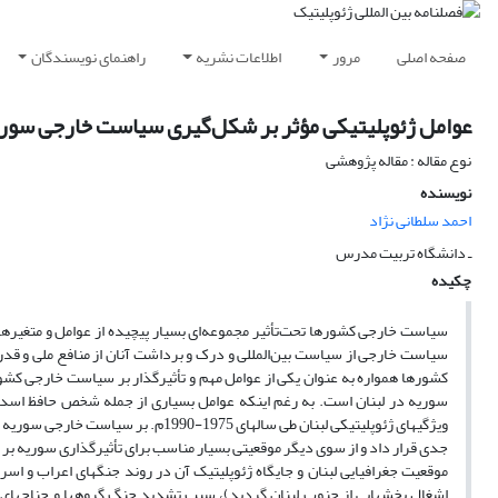
صفحه اصلی
مرور
اطلاعات نشریه
راهنمای نویسندگان
عوامل ژئوپلیتیکی مؤثر بر شکل‌گیری سیاست خارجی سوریه در بحران
نوع مقاله : مقاله پژوهشی
نویسنده
احمد سلطانی نژاد
ـ دانشگاه تربیت مدرس
چکیده
سیاست خارجی کشورها تحت‌تأثیر مجموعه‌ای‌ بسیار پیچیده از عوامل‌ و متغیرها
سیاست خارجی از سیاست‌ بین‌المللی‌ و درک و برداشت آنان از منافع ملی و قدر
کشورها همواره به عنوان یکی از عوامل مهم و تأثیر‌گذار بر سیاست خارجی کشو
سوریه در لبنان است. به رغم اینکه عوامل بسیاری از جمله شخص حافظ اسد
ویژگیهای ژئوپلیتیکی لبنان طی سالهای 
جدی قرار داد و از سوی دیگر موقعیتی بسیار مناسب برای تأثیر‌گذاری سوریه بر 
موقعیت‌ جغرافیایی لبنان و جایگاه ژئوپلیتیک‌ آن در روند جنگهای اعراب‌ و اس
اشغال‌ بخشهایی‌ از جنوب‌ لبنان‌ گردید)، سبب تشدید جنگ گروهها و جناحهای‌ س