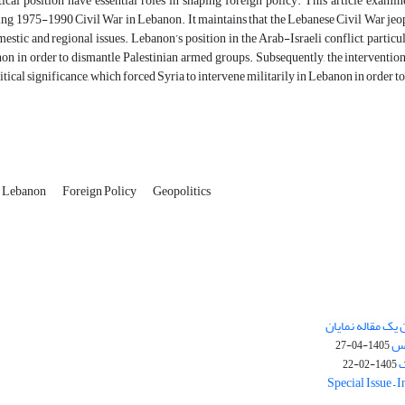
tical position have essential roles in shaping foreign policy. This article exam
g 1975-1990 Civil War in Lebanon. It maintains that the Lebanese Civil War jeopar
estic and regional issues. Lebanon’s position in the Arab-Israeli conflict, particula
on in order to dismantle Palestinian armed groups. Subsequently, the interventi
tical significance, which forced Syria to intervene militarily in Lebanon in order to
of Lebanon
Foreign Policy
Geopolitics
یک مقاله نمایان
وس
1405-04-27
ک
1405-02-22
Special Issue – 