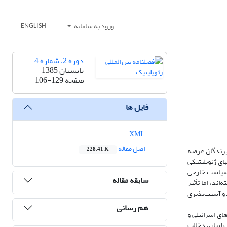
ورود به سامانه
ENGLISH
دوره 2، شماره 4
تابستان 1385
صفحه
106-129
فایل ها
XML
اصل مقاله
گیرندگان عرصه
228.41 K
ای ژئوپلیتیکی
و سیاست خارجی
سابقه مقاله
د، اما تأثیر
تهدید و آسیب‌پذیری
هم رسانی
ای‌ اسرائیلی و
 لبنان، دخالت‌