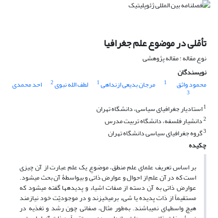
تأمّلی در موضوع علم جغرافیا
نوع مقاله : مقاله پژوهشی
نویسندگان
2
1
1
محمود واثق
مرجان بدیعی ازنداهی
لطف الله نبوی
احد محمدی
3
1
استادیار جغرافیای سیاسی، دانشگاه تهران
2
دانشیار فلسفه، دانشگاه تربیت مدرس
3
گروه جغرافیای سیاسی دانشگاه تهران
چکیده
بر اساس تعریف علمای علم منطق، موضوعِ یک علم عبارت از آن چیزی
است که در آن علم از احوال و عوارض ذاتی و بی­واسطۀ آن بحث می­شود.
عوارض ذاتی به آن دسته از صفات اشیاء و پدیده­ها گفته می­شود که
مستقیماً از ذات پدیده یا شیء برمی­خیزند و در موجودیّت خود نیازمند
هیچ واسطه­ای نمی­باشند. به‌طور مثال، صفاتی چون رشد و تغذیه در