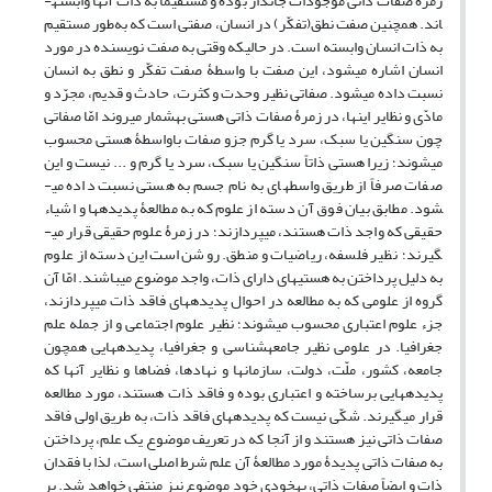
زمرۀ صفات ذاتی موجودات جاندار بوده و مستقیماً به ذات آن­ها وابسته­
اند. همچنین صفت نطق(تفکّر) در انسان، صفتی است که به‌طور مستقیم
به ذات انسان وابسته است. در حالی­که وقتی به صفت نویسنده در مورد
انسان اشاره می­شود، این صفت با واسطۀ صفت تفکّر و نطق به انسان
نسبت داده می­شود. صفاتی نظیر وحدت و کثرت، حادث و قدیم، مجرّد و
مادّی و نظایر این­ها، در زمرۀ صفات ذاتی هستی به​شمار می­روند امّا صفاتی
چون سنگین یا سبک، سرد یا گرم جزو صفات باواسطۀ هستی محسوب
می­شوند؛ زیرا هستی ذاتاً سنگین یا سبک، سرد یا گرم و ... نیست و این
صفات صرفاً از طریق واسطه­ای به نام جسم به هستی نسبت داده می­
شود. مطابق بیان فوق آن دسته از علوم که به مطالعۀ پدیده­ها و اشیاء
حقیقی که واجد ذات هستند، می­پردازند؛ در زمرۀ علوم حقیقی قرار می­
گیرند؛ نظیر فلسفه، ریاضیات و منطق. روشن است این دسته از علوم
به دلیل پرداختن به هستی­های دارای ذات، واجد موضوع می­باشند. امّا آن
گروه از علومی که به مطالعه در احوال پدیده­های فاقد ذات می­پردازند،
جزء علوم اعتباری محسوب می­شوند؛ نظیر علوم اجتماعی و از جمله علم
جغرافیا. در علومی نظیر جامعه­شناسی و جغرافیا، پدیده­هایی همچون
جامعه، کشور، ملّت، دولت، سازمان­ها و نهادها، فضاها و نظایر آن­ها که
پدیده­هایی برساخته و اعتباری بوده و فاقد ذات هستند، مورد مطالعه
قرار می­گیرند. شکّی نیست که پدیده­های فاقد ذات، به طریق اولی فاقد
صفات ذاتی نیز هستند و از آنجا که در تعریف موضوع یک علم، پرداختن
به صفات ذاتی پدیدۀ مورد مطالعۀ آن علم شرط اصلی است، لذا با فقدان
ذات و ایضاً صفات ذاتی، به​خودی خود موضوع نیز منتفی خواهد شد. بر