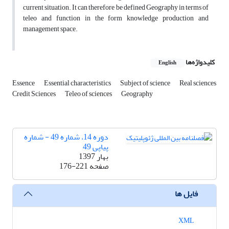
current situation. It can therefore be defined Geography in terms of
teleo and function in the form knowledge production and
management space.
کلیدواژه‌ها
English
Essence
Essential characteristics
Subject of science
Real sciences
Credit Sciences
Teleo of sciences
Geography
دوره 14، شماره 49 - شماره
پیاپی 49
بهار 1397
صفحه
176-221
فایل ها
XML