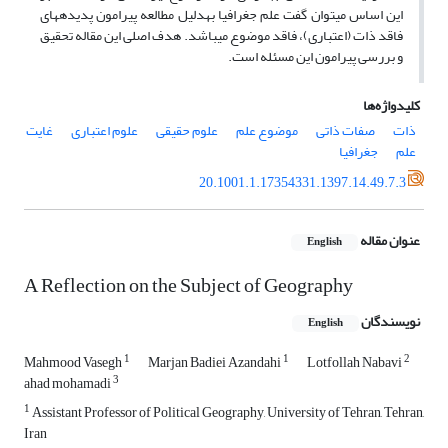
این اساس می­توان گفت علم جغرافیا به​دلیل مطالعه پیرامون پدیده­های
فاقد ذات (اعتباری)، فاقد موضوع می­باشد. هدف اصلی این مقاله تحقیق
و بررسی پیرامون این مسئله است.
کلیدواژه‌ها
ذات
صفات ذاتی
موضوع علم
علوم حقیقی
علوم اعتباری
غایت
علم
جغرافیا
20.1001.1.17354331.1397.14.49.7.3
عنوان مقاله
English
A Reflection on the Subject of Geography
نویسندگان
English
1
1
2
Mahmood Vasegh
Marjan Badiei Azandahi
Lotfollah Nabavi
3
ahad mohamadi
1
Assistant Professor of Political Geography, University of Tehran, Tehran,
Iran