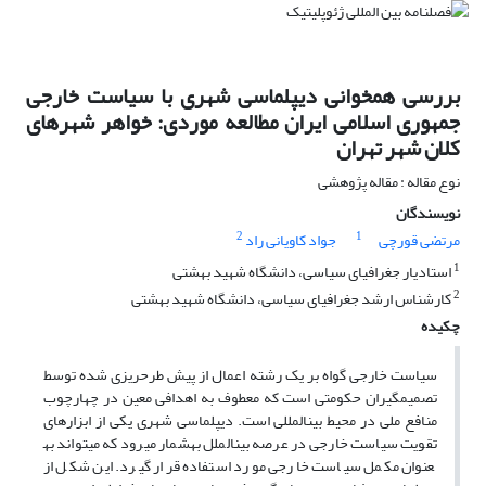
بررسی همخوانی دیپلماسی شهری با سیاست خارجی
جمهوری اسلامی ایران مطالعه موردی: خواهر شهرهای
کلان شهر تهران
نوع مقاله : مقاله پژوهشی
نویسندگان
2
1
مرتضی قورچی
جواد کاویانی راد
1
استادیار جغرافیای سیاسی، دانشگاه شهید بهشتی
2
کارشناس ارشد جغرافیای سیاسی، دانشگاه شهید بهشتی
چکیده
سیاست خارجی گواه بر یک رشته اعمال از پیش طرح­ریزی شده توسط
تصمیم­گیران حکومتی است که معطوف به اهدافی معین در چهارچوب
منافع ملی در محیط بین­المللی است. دیپلماسی شهری یکی از ابزارهای
تقویت سیاست خارجی در عرصه بین­الملل به​شمار می­رود که می­تواند به​
عنوان مکمل سیاست خارجی مورد استفاده قرار گیرد. این شکل از