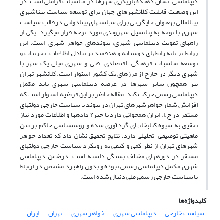
دیپلماسی، نشان دهنده بازیگری شهرها در مناسبات فراملی است. در
این وضعیت قابلیت کلان­شهرهای جهان برای توسعه­ سیاست بیناشهری
بین­المللی به​عنوان جایگزینی برای سیاست­های بینادولتی در قالب سیاست
شهری با توجه به پتانسیل شهروندی مورد توجه قرار می­گیرد. یکی از
راه­های تقویت دیپلماسی شهری، پیوندهای خواهر شهری است. این
روابط بر پایه رابطه­ای دوستانه و هدفمند بر تبادل اطلاعات، تجربیات و
توسعه مناسبات فرهنگی، اقتصادی، فنی و شهری میان یک شهر با
شهری دیگر در خارج از مرزهای یک کشور استوار است. کلان­شهر تهران
نیز همچون سایر شهرها در عرصه دیپلماسی شهری باید مکمل
دیپلماسی رسمی حرکت کند. مقاله حاضر بر این فرضیه استوار است که
افزایش شمار خواهرشهرهای تهران در پیوند با سیاست خارجی دولت­های
مستقر در ج.ا. ایران همخوانی دارد یا خیر؟ داده­ها و اطلاعات مورد نیاز
تحقیق به شیوه کتابخانه­ای گردآوری شده و روش​شناسی حاکم بر متن
ماهیتی توصیفی-تحلیلی دارد. نتایج تحقیق نشان داد که تعداد خواهر
شهرهای تهران از نظر کمی و کیفی به رویکرد سیاست خارجی دولت­های
مستقر در دوره­های مختلف بستگی داشته است. درضمن دیپلماسی
شهری مکمل دیپلماسی رسمی نبوده و بدون راهبرد مشخص در ارتباط
با سیاست خارجی رسمی ملی دنبال شده است.
کلیدواژه‌ها
سیاست خارجی
دیپلماسی شهری
خواهر شهری
تهران
ایران