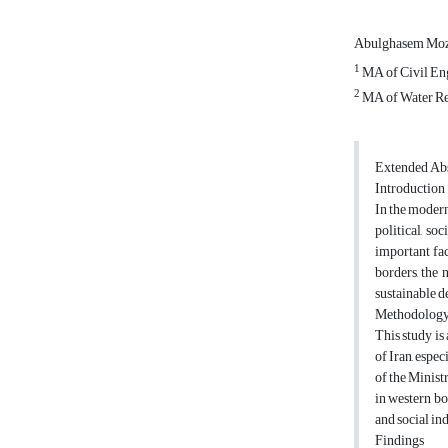
Abulghasem Moz
1
MA of Civil Eng
2
MA of Water Res
Extended A
Introduction
In the modern
political, so
important fac
borders, the 
sustainable d
Methodolog
This study is
of Iran, espec
of the Minist
in western bo
and social in
Findings