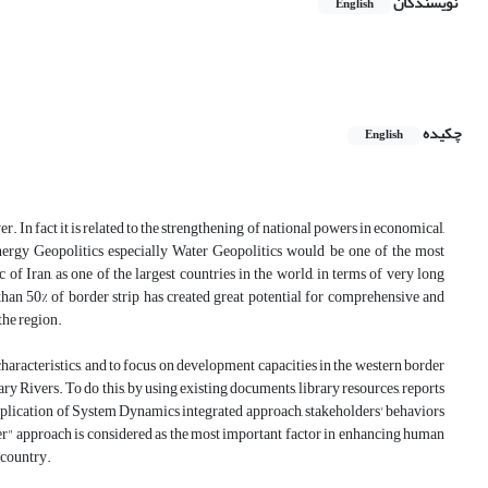
نویسندگان
English
چکیده
English
. In fact it is related to the strengthening of national powers in economical,
. Energy Geopolitics especially Water Geopolitics would be one of the most
of Iran, as one of the largest countries in the world, in terms of very long
than 50% of border strip has created great potential for comprehensive and
the region.
haracteristics, and to focus on development capacities in the western border
dary Rivers. To do this, by using existing documents, library resources, reports
 application of System Dynamics integrated approach, stakeholders' behaviors
r" approach is considered as the most important factor in enhancing human
 country.