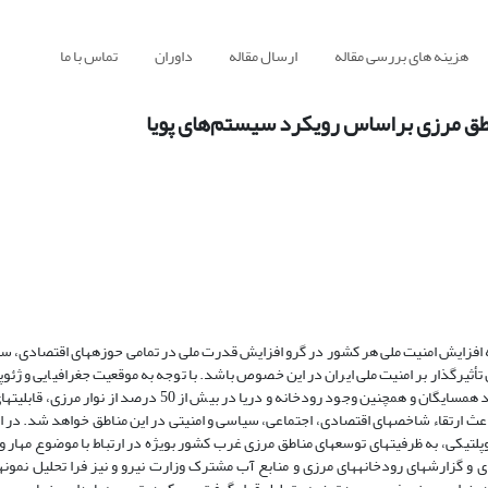
هزینه های بررسی مقاله
ارسال مقاله
داوران
تماس با ما
اطق مرزی براساس رویکرد سیستم‌های پویا
که افزایش امنیت ملی هر کشور در گرو افزایش قدرت ملی در تمامی حوزه­های اقتصادی، س
تأثیرگذار بر امنیت ملی ایران در این خصوص باشد. با توجه به موقعیت جغرافیایی و ژئوپلی
عنوان یکی از بزرگترین کشورها به‌لحاظ طولانی بودن مرزهای آبی و خاکی و تعداد همسایگان و همچنین وجود رودخانه و دری
باعث ارتقاء شاخص­های اقتصادی، اجتماعی، سیاسی و امنیتی در این مناطق خواهد شد. در 
یکی، به ظرفیت­های توسعه­ای مناطق مرزی غرب کشور بویژه در ارتباط با موضوع مهار و ب
ی و گزارش­های رودخانه­های مرزی و منابع آب مشترک وزارت نیرو و نیز فرا تحلیل نمونه­ها