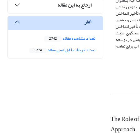
 آب» به​عنوان
ارجاع به این مقاله
ر نمودن تمامی
تأخیر انداختن
اامنی، به‌طور
آمار
تأخیر انداختن
 پاسخگوی امنیت
تعداد مشاهده مقاله
صوصی در توسعه
2,742
 آب برای تفاهم
تعداد دریافت فایل اصل مقاله
1,274
The Role of
Approach