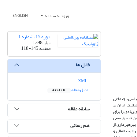
ورود به سامانه
ENGLISH
دوره 15، شماره 1
بهار 1398
صفحه
118-145
فایل ها
XML
اصل مقاله
433.17 K
یاسی، اجتماعی
تیکی ایران به​
سابقه مقاله
ا در بیش از 50 درصد از نوار مرزی، قابلیت­های زیادی را برای
این تحقیق سعی
هره­برداری از
هم رسانی
ی بین­المللی و