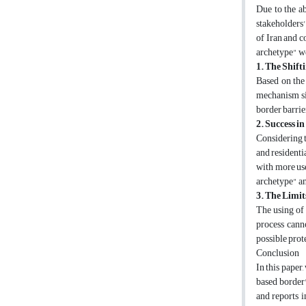
Due to the ab
stakeholders'
of Iran and c
archetype" we
1. The Shift
Based on the 
mechanism sim
border barrie
2. Success in
Considering t
and residentia
with more use
archetype" an
3. The Limi
The using of
process canno
possible prote
Conclusion
In this paper
based border"
and reports i