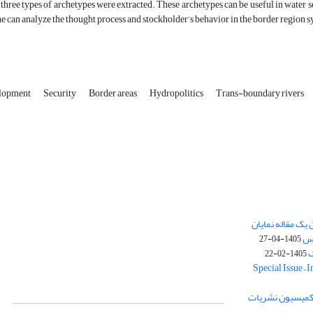
three types of archetypes were extracted. These archetypes can be useful in water 
e can analyze the thought process and stockholder’s behavior in the border region sy
elopment
Security
Border areas
Hydropolitics
Trans-boundary rivers
یک مقاله نمایان
وس
1405-04-27
ک
1405-02-22
Special Issue – 
ز کمیسیون نشریات