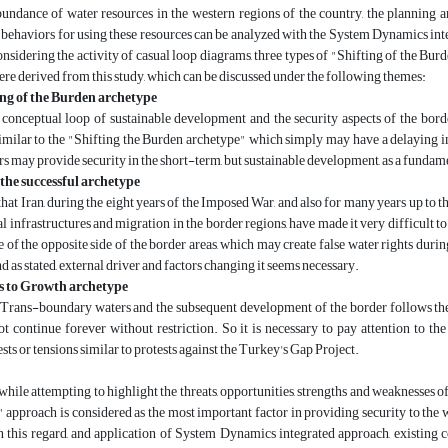
undance of water resources in the western regions of the country, the planning a
 behaviors for using these resources can be analyzed with the System Dynamics inte
onsidering the activity of casual loop diagrams, three types of "Shifting of the Bu
re derived from this study, which can be discussed under the following themes:
ing of the Burden archetype
conceptual loop of sustainable development and the security aspects of the border
ilar to the "Shifting the Burden archetype" which simply may have a delaying imp
rs may provide security in the short-term, but sustainable development, as a fundame
 the successful archetype
hat Iran, during the eight years of the Imposed War, and also for many years up to th
l infrastructures and migration in the border regions, have made it very difficult to 
 of the opposite side of the border areas, which may create false water rights during
d as stated, external driver and factors changing it seems necessary.
ts to Growth archetype
 Trans-boundary waters and the subsequent development of the border follows the
t continue forever without restriction. So it is necessary to pay attention to t
sts or tensions similar to protests against the Turkey's Gap Project.
, while attempting to highlight the threats, opportunities, strengths and weaknesses 
 approach is considered as the most important factor in providing security to the 
n this regard, and application of System Dynamics integrated approach, existing 