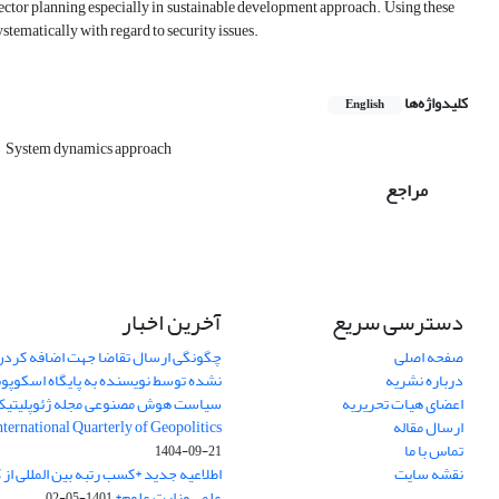
sector planning especially in sustainable development approach. Using these
stematically with regard to security issues.
کلیدواژه‌ها
English
System dynamics approach
مراجع
دسترسی سریع
آخرین اخبار
صفحه اصلی
چگونگی ارسال تقاضا جهت اضافه کردن 
درباره نشریه
نشده توسط نویسنده به پایگاه اسکوپ
اعضای هیات تحریریه
سیاست هوش مصنوعی مجله ژئوپلیتی
ارسال مقاله
International Quarterly of Geopolitics
تماس با ما
1404-09-21
نقشه سایت
اطلاعیه جدید *کسب رتبه بین المللی ا
علمی وزارت علوم*
1401-05-02