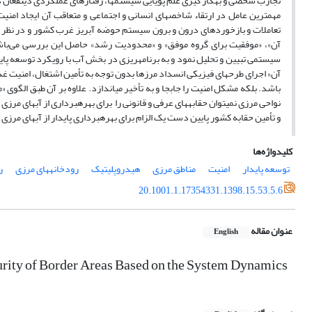
تجارب شخصی و به​کار گیری علم پویایی سیستم­ها، رفتارهای عملکردی ذینفعان در
مهمترین عامل در ارتقاء شاخص­های انسانی و اجتماعی و متعاقب آن ایجاد ام
تعاملات و بازخوردهای درون و برون سیستم حوضه آبریز غرب کشور و در نظر گر
آن»، «موفقیت برای گروه موفق» و «محدودیت رشد» حاصل این بررسی می‌باشد. با ا
سیستمی تبیین و تحلیل نمود و به برنامه­ریزی در بخش آب با رویکرد توسعه پای
آن» اجرای طرح​های فیزیکی انسداد مرزها بدون توجه به تأمین اشتغال، امنیت غذ
باشد. بلکه مشکل امنیت را جابجا و به تأخیر می​اندازد. علاوه بر آن طبق الگو
نواحی مرزی نمی​توان حقابه​های عرفی و قانونی را برای بهره​برداری از آبهای 
و تأمین حقابه کشور پایین دست یک الزام برای بهره​برداری پایدار از آبهای مرز
کلیدواژه‌ها
توسعه پایدار
امنیت
مناطق مرزی
هیدروپلیتیک
رودخانههای مرزی
ر
20.1001.1.17354331.1398.15.53.5.6
عنوان مقاله
English
urity of Border Areas Based on the System Dynamics