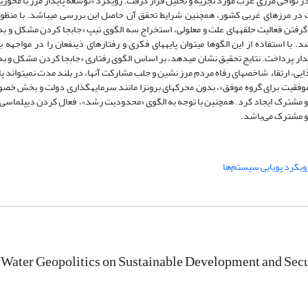
 نواحی مرزی غرب مورد تجزیه و تحلیل قرار گرفت. رویکرد «توسعه پایدار مرز با محوریت
نیت در مرزهای غربی کشور، همچنین شرایط تحقق آن حاصل این بررسی می​باشد. با منظو
فتن فعالیت حلقه­های علت و معلولی، استخراج سه الگوی تیپ «جابجا کردن مشکل و به 
ستفاده از­ این الگوها می­توان پایه­های فکری و رفتارهای ذینفعان را در مواجهه با ن
دار پرداخت. نتایج تحقیق نشان می­دهد، بر اساس الگوی رفتاری «جابجا کردن مشکل و به 
ایی، ارتقاء شاخص​های رفاه مردم مرز نشین و جلب مشارکت آنها، در بلند مدت نمی​تواند
ی «موفقیت برای گروه موفق»، بدون محرک​های برون​زا مانند سرمایه​گذاری دولت و بخش خ
مرزی و مشترک ایجاد کرد. همچنین با توجه به الگوی «محدودیت رشد»، فعال کردن دیپلماسی
ی و مشترک می‌باشد.
ویکرد پویایی سیستم‌ها
 Water Geopolitics on Sustainable Development and Sec