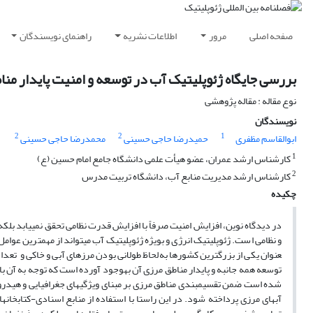
صفحه اصلی
مرور
اطلاعات نشریه
راهنمای نویسندگان
بررسی جایگاه ژئوپلیتیک آب در توسعه و امنیت پایدار من
نوع مقاله : مقاله پژوهشی
نویسندگان
2
2
1
ابوالقاسم مظفری
حمیدرضا حاجی حسینی
محمدرضا حاجی حسینی
1
کارشناس ارشد عمران، عضو هیأت علمی دانشگاه جامع امام حسین (ع)
2
کارشناس ارشد مدیریت منابع آب، دانشگاه تربیت مدرس
چکیده
در دیدگاه نوین، افزایش امنیت صرفاً با افزایش قدرت نظامی تحقق نمی­یابد بل
و نظامی است. ژئوپلیتیک انرژی و بویژه ژئوپلیتیک آب می­تواند از مهمترین عوامل 
توسعه­ همه جانبه و پایدار مناطق مرزی آن به​وجود آورده است که توجه به آن 
شده است ضمن تقسیم­بندی مناطق مرزی بر مبنای ویژگی­های جغرافیایی و هیدروپلت
آب­­های مرزی پرداخته شود. در این راستا با استفاده از منابع اسنادی-کتابخانه­ا