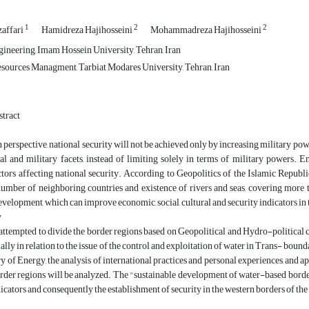
1
2
2
affari
Hamidreza Hajihosseini
Mohammadreza Hajihosseini
ineering, Imam Hossein University, Tehran, Iran
ources Managment, Tarbiat Modares University, Tehran, Iran
bstract
 perspective, national security will not be achieved only by increasing military power
cial and military facets, instead of limiting solely in terms of military powers
tors affecting national security. According to Geopolitics of the Islamic Republic 
number of neighboring countries and existence of rivers and seas, covering more 
evelopment, which can improve economic, social, cultural and security indicators in 
y
 attempted to divide the border regions based on Geopolitical and Hydro-political c
ially in relation to the issue of the control and exploitation of water in Trans- boun
ry of Energy, the analysis of international practices and personal experiences, and
rder regions will be analyzed. The "sustainable development of water-based borde
dicators and consequently the establishment of security in the western borders of the