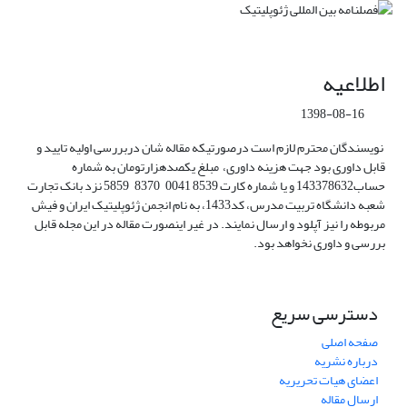
اطلاعیه
1398-08-16
نویسندگان محترم لازم است درصورتیکه مقاله شان دربررسی اولیه تایید و
قابل داوری بود جهت هزینه داوری، مبلغ یکصدهزارتومان به شماره
حساب143378632 و یا شماره کارت 8539 0041 8370 5859 نزد بانک تجارت
شعبه دانشگاه تربیت مدرس، کد1433، به نام انجمن ژئوپلیتیک ایران و فیش
مربوطه را نیز آپلود و ارسال نمایند. در غیر اینصورت مقاله در این مجله قابل
بررسی و داوری نخواهد بود.
دسترسی سریع
صفحه اصلی
درباره نشریه
اعضای هیات تحریریه
ارسال مقاله