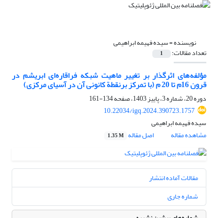
نویسنده =
سیده فهیمه ابراهیمی
تعداد مقالات:
1
مؤلفه‌های اثرگذار بر تغییر ماهیت شبکه فراقاره‌ای ابریشم در
قرون 16م تا 20 م (با تمرکز برنقطة کانونی آن در آسیای مرکزی)
دوره 20، شماره 3، پاییز 1403، صفحه
134-161
10.22034/igq.2024.390723.1757
سیده فهیمه ابراهیمی
مشاهده مقاله
اصل مقاله
1.35 M
مقالات آماده انتشار
شماره جاری
شماره‌های پیشین نشریه