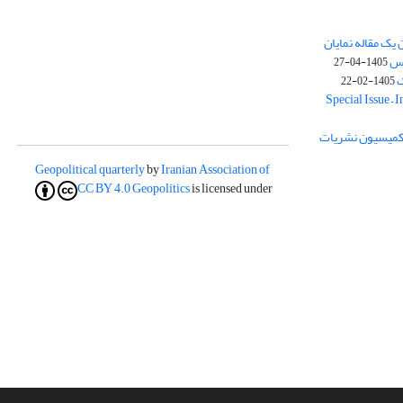
یک مقاله نمایان
وس
1405-04-27
ک
1405-02-22
Special Issue – 
ز کمیسیون نشریات
Geopolitical quarterly
by
Iranian Association of
CC BY 4.0
Geopolitics
is licensed under