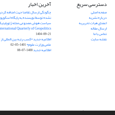
دسترسی سریع
آخرین اخبار
صفحه اصلی
چگونگی ارسال تقاضا جهت اضافه کردن 
درباره نشریه
نشده توسط نویسنده به پایگاه اسکوپ
اعضای هیات تحریریه
سیاست هوش مصنوعی مجله ژئوپلیتی
ارسال مقاله
International Quarterly of Geopolitics
تماس با ما
1404-09-21
نقشه سایت
اطلاعیه جدید *کسب رتبه بین المللی ا
علمی وزارت علوم*
1401-05-02
اطلاعیه جدید
1400-07-08
سامانه مدیریت نشریات علمی.
طراحی و پیاده سازی از
سیناوب