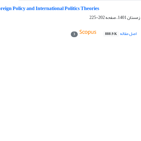
reign Policy and International Politics Theories
202-225
اصل مقاله
888.9 K
3