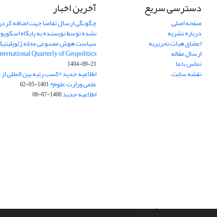
دسترسی سریع
آخرین اخبار
صفحه اصلی
چگونگی ارسال تقاضا جهت اضافه کردن 
درباره نشریه
نشده توسط نویسنده به پایگاه اسکوپ
اعضای هیات تحریریه
سیاست هوش مصنوعی مجله ژئوپلیتی
ارسال مقاله
International Quarterly of Geopolitics
تماس با ما
1404-09-21
نقشه سایت
اطلاعیه جدید *کسب رتبه بین المللی ا
علمی وزارت علوم*
1401-05-02
اطلاعیه جدید
1400-07-08
سامانه مدیریت نشریات علمی.
طراحی و پیاده سازی از
سیناوب