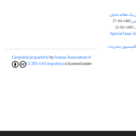
یک مقاله نمایان
وس
1405-04-27
ک
1405-02-22
Special Issue – 
ز کمیسیون نشریات
Geopolitical quarterly
by
Iranian Association of
CC BY 4.0
Geopolitics
is licensed under