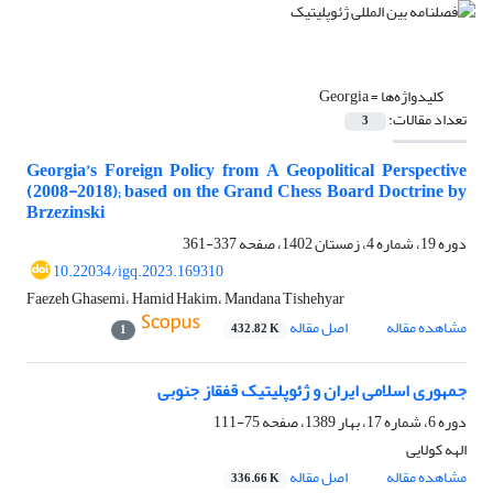
کلیدواژه‌ها =
Georgia
تعداد مقالات:
3
Georgia’s Foreign Policy from A Geopolitical Perspective
(2008-2018); based on the Grand Chess Board Doctrine by
Brzezinski
دوره 19، شماره 4، زمستان 1402، صفحه
337-361
10.22034/igq.2023.169310
Faezeh Ghasemi، Hamid Hakim، Mandana Tishehyar
مشاهده مقاله
اصل مقاله
432.82 K
1
جمهوری اسلامی ایران و ژئوپلیتیک قفقاز جنوبی
دوره 6، شماره 17، بهار 1389، صفحه
75-111
الهه کولایی
مشاهده مقاله
اصل مقاله
336.66 K