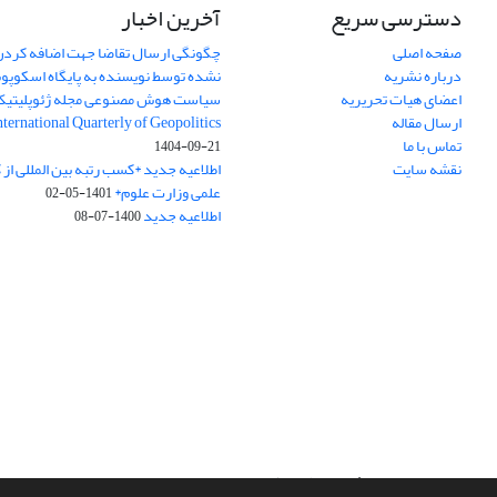
دسترسی سریع
آخرین اخبار
صفحه اصلی
چگونگی ارسال تقاضا جهت اضافه کردن 
درباره نشریه
نشده توسط نویسنده به پایگاه اسکوپ
اعضای هیات تحریریه
سیاست هوش مصنوعی مجله ژئوپلیتی
ارسال مقاله
International Quarterly of Geopolitics
تماس با ما
1404-09-21
نقشه سایت
اطلاعیه جدید *کسب رتبه بین المللی ا
علمی وزارت علوم*
1401-05-02
اطلاعیه جدید
1400-07-08
سامانه مدیریت نشریات علمی.
طراحی و پیاده سازی از
سیناوب