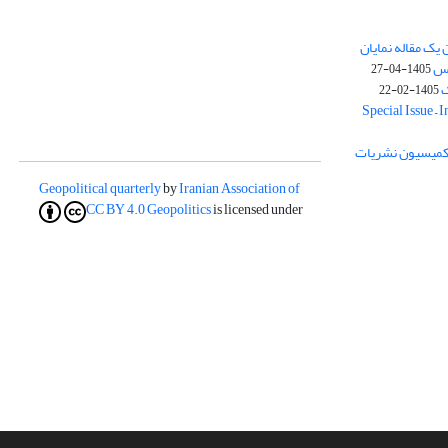
یک مقاله نمایان
وس
1405-04-27
ک
1405-02-22
Special Issue – 
ز کمیسیون نشریات
Geopolitical quarterly
by
Iranian Association of
CC BY 4.0
Geopolitics
is licensed under