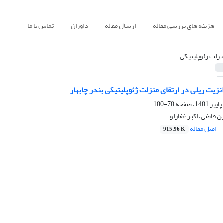
هزینه های بررسی مقاله
ارسال مقاله
داوران
تماس با ما
نزلت ژئوپلیتیکی
یت ریلی در ارتقای منزلت ژئوپلیتیکی بندر چابهار
70-100
 قاضی، اکبر غفارلو
اصل مقاله
915.96 K