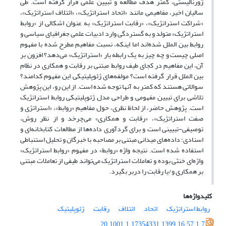
ژورنالیستی، کمتر هدف مطالعه و تبیین علمی قرار گرفته است. طی
سالیان اخیر، مفاهیمی مانند «اتحاد استراتژیک»، «ائتلاف استراتژیک»،
«شراکت استراتژیک»، «رقابت استراتژیک» به عنوان اشکالی از «روابط
استراتژیک» متولد و به گستردگی وارد ادبیات علمی جغرافیای سیاسی و
روابط بین الملل شده‌اند اما اینکه، نسبت مفاهیم مطرح شده با مفهوم
اصلی چیست و چه چیز به یک رابطه بار «استراتژیک» می‌دهد؟ افزون بر
آن، این مفاهیم در کجای طیف روابط مبتنی بر رقابت و همکاری در نظام
بین الملل قرار گرفته است؟ مولفه‌های ژئوپلیتیکی این مفهوم کدامند؟
سوالاتی هستند که کمتر به آنها توجه شده است. از این رو، این پژوهش
تلاشی برای تبیین مفهومی و طراحی مدل ژئوپلیتیکی روابط استراتژیک
است. پژوهش حاضر، از لحاظ نظری، حول مفاهیم «روابط»، «استراتژی و
صفت استراتژیک»، «رقابت و همکاری» می‌چرخد و از نظر روش،
توصیفی-تبیینی است و برای گردآوری داده‌ها از مطالعات کتابخانه‌ای و
اسنادی؛ داده‌های میدانی مبتنی بر مصاحبه با خبرگان و تحلیل استنباطی
استفاده شده است. نتیجه واژه «روابط» در مفهوم «روابط استراتژیک»
واژه‌ای خنثی بوده و تعاملات استراتژیک می‌تواند طیفی از تعاملات مبتنی
بر همکاری و/یا رقابت را دربر بگیرد.
کلیدواژه‌ها
روابط استراتژیک
اتحاد
ائتلاف
رقابت
ژئوپلیتیک
20.1001.1.17354331.1399.16.57.1.7