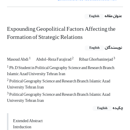
عنوان مقاله
English
Expounding Geopolitical Factors Affecting the
Formation of Strategic Relations
نویسندگان
English
1
2
3
Masoud Abdi
Abdol-Reza Farajirad
Ribaz Ghorbaninejad
1
Ph.D Student in Political Geography, Science and Research Branch,
Islamic Azad University, Tehran, Iran
2
Political Geography, Science and Research Branch, Islamic Azad
University, Tehran, Iran
3
Political Geography, Science and Research Branch, Islamic Azad
University, Tehran, Iran
چکیده
English
Extended Abstract
Intrduction