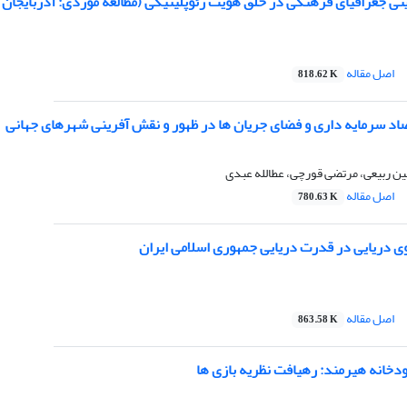
ی جغرافیای فرهنگی در خلق هویت ژئوپلیتیکی (مطالعه موردی: آذربایجان ا
اصل مقاله
818.62 K
اد سرمایه داری و فضای جریان ها در ظهور و نقش آفرینی شهرهای جهانی
 ربیعی، مرتضی قورچی، عطالله عبدی
اصل مقاله
780.63 K
ی دریایی در قدرت دریایی جمهوری اسلامی ایران
اصل مقاله
863.58 K
دخانه هیرمند: رهیافت نظریه بازی ها