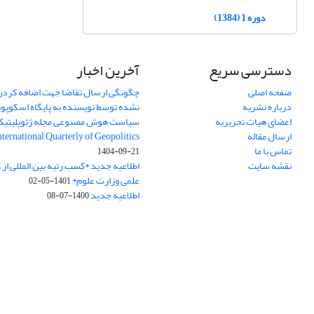
دوره 1 (1384)
دسترسی سریع
آخرین اخبار
صفحه اصلی
چگونگی ارسال تقاضا جهت اضافه کردن 
درباره نشریه
نشده توسط نویسنده به پایگاه اسکوپ
اعضای هیات تحریریه
سیاست هوش مصنوعی مجله ژئوپلیتی
ارسال مقاله
International Quarterly of Geopolitics
تماس با ما
1404-09-21
نقشه سایت
اطلاعیه جدید *کسب رتبه بین المللی ا
علمی وزارت علوم*
1401-05-02
اطلاعیه جدید
1400-07-08