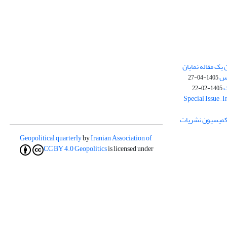
یک مقاله نمایان
وس
1405-04-27
ک
1405-02-22
Special Issue – 
ز کمیسیون نشریات
Geopolitical quarterly
by
Iranian Association of
CC BY 4.0
Geopolitics
is licensed under