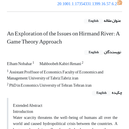
20.1001.1.17354331.1399.16.57.6.2
عنوان مقاله
English
An Exploration of the Issues on Hirmand River: A
Game Theory Approach
نویسندگان
English
1
2
Elham Nobahar
Mahboobeh Kabiri Renani
1
Assistant Proffssor of Economics, Faculty of Economics and
Management, University of Tabriz,Tabriz, iran
2
PhD in Economics, University of Tehran, Tehran, iran
چکیده
English
Extended Abstract
Introduction
Water scarcity threatens the well-being of humans all over the
world and caused hydropolitical crisis between the countries. A