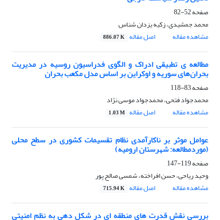
صفحه
52-82
محمد جمشیدی، زکیه یزدان شناس
مشاهده مقاله
اصل مقاله
886.07 K
مطالعه ی تطبیقی ادراک و الگوی فدراسیون روسیه در مدیریت
بحران‌های سوریه و اوکراین بر اساس مدل مکعب بحران
صفحه
83-118
محمدجواد فتحی، محمدجواد موسی نژاد
مشاهده مقاله
اصل مقاله
1.03 M
عوامل موثر بر ناکارآمدی نظام تقسیمات کشوری در سطح محلی
(موردمطالعه: شهرستان ارومیه)
صفحه
119-147
وحید ریاحی، حسن افراخته، شمسی صالح پور
مشاهده مقاله
اصل مقاله
715.94 K
بررسی نقش قدرت های منطقه ای در شکل دهی به نظم امنیتی