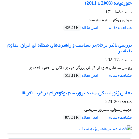
خاورمیانه (2003 تا 2011)
صفحه
148-171
مهدی جوکار، بهاره سازمند
مشاهده مقاله
اصل مقاله
428.25 K
بررسی تاثیر برجام بر سیاست و راهبردهای منطقه ای ایران: تداوم
یا تغییر
صفحه
172-202
یونس سلمانی جلودار، کیهان برزگر، مهدی ذاکریان، حمید احمدی
مشاهده مقاله
اصل مقاله
517.12 K
تحلیل ژئوپلیتیکی تهدید تروریسم بوکوحرام در غرب آفریقا
صفحه
203-228
مجید رسولی، شهروز شریعتی
مشاهده مقاله
اصل مقاله
873.02 K