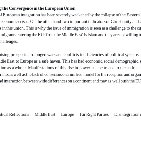
 the Convergence in the European Union
f European integration has been severely weakened by the collapse of the Eastern
 economic crises. On the other hand, two important indicators of Christianity and 
n this union. This is why the issue of immigration is seen as a challenge to the c
mmigrants entering the EU (from the Middle East) is Islam, and they are not willing to
challenges.
sing prospects, prolonged wars and conflicts, inefficiencies of political system
le East to Europe as a safe haven. This has had economic, social, demographic, se
n as a whole. Manifestations of this rise in power can be traced to the national 
rants, as well as the lack of consensus on a unified model for the reception and org
nd interaction between wide differences on a continent, and may as well push the EU 
itical Reflections
Middle East
Europe
Far Right Parties
Disintegration 