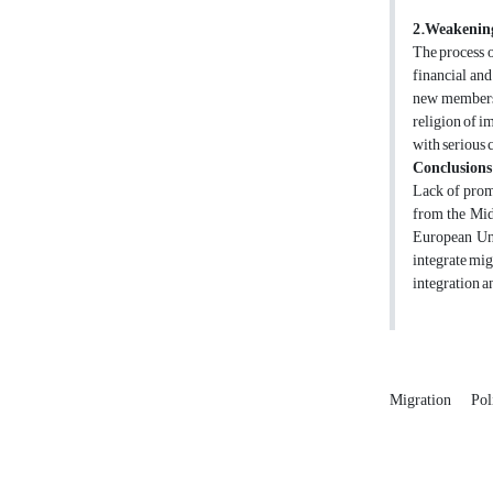
2.Weakening
The process o
financial and
new members i
religion of i
with serious 
Conclusions
Lack of promi
from the Midd
European Unio
integrate mig
integration a
Migration
Pol