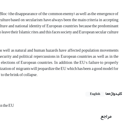
 Bloc (the disappearance of the common enemy) as well as the emergence of
culture based on secularism have always been the main criteria in accepting
ulture and national identity of European countries, because the predominant
 leave their Islamic rites, and this faces society and European secular culture
s, as well as natural and human hazards have affected population movements
curity and political repercussions in European countries as well as in the
elections of European countries. In addition, the EU's failure to properly
anization of migrants will jeopardize the EU, which has been a good model for
to the brink of collapse.
کلیدواژه‌ها
English
in the EU
مراجع