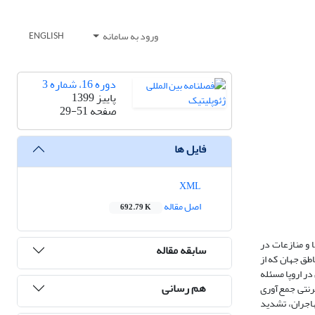
ورود به سامانه
ENGLISH
دوره 16، شماره 3
پاییز 1399
صفحه
29-51
فایل ها
XML
اصل مقاله
692.79 K
 و منازعات در
سابقه مقاله
طق جهان که از
ر اروپا مسئله
هم رسانی
رنتی جمع‌آوری
اجران، تشدید