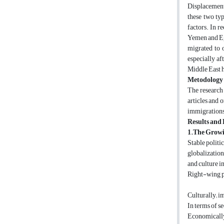
Displacement 
these two typ
factors. In r
Yemen and Egy
migrated to 
especially af
Middle East h
Metodology
The research 
articles and 
immigrations'
Results and 
1.The Growi
Stable politi
globalization
and culture i
Right-wing pa
Culturally; i
In terms of s
Economically