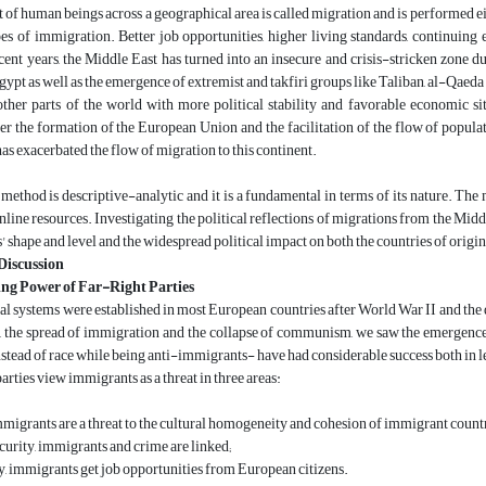
of human beings across a geographical area is called migration and is performed eit
es of immigration. Better job opportunities, higher living standards, continuing 
ecent years, the Middle East has turned into an insecure and crisis-stricken zone due
pt as well as the emergence of extremist and takfiri groups like Taliban, al-Qaeda 
other parts of the world with more political stability and favorable economic s
ter the formation of the European Union and the facilitation of the flow of populatio
as exacerbated the flow of migration to this continent.
method is descriptive-analytic and it is a fundamental in terms of its nature. The 
online resources. Investigating the political reflections of migrations from the Midd
 shape and level and the widespread political impact on both the countries of origin
Discussion
ng Power of Far-Right Parties
cal systems were established in most European countries after World War II and th
, the spread of immigration and the collapse of communism, we saw the emergence o
nstead of race while being anti-immigrants- have had considerable success both in l
rties view immigrants as a threat in three areas:
mmigrants are a threat to the cultural homogeneity and cohesion of immigrant countri
ecurity, immigrants and crime are linked;
, immigrants get job opportunities from European citizens.