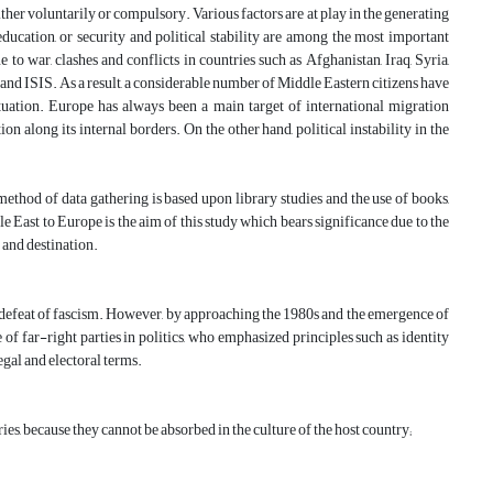
her voluntarily or compulsory. Various factors are at play in the generating
education, or security and political stability are among the most important
 to war, clashes and conflicts in countries such as Afghanistan, Iraq, Syria,
and ISIS. As a result, a considerable number of Middle Eastern citizens have
ituation. Europe has always been a main target of international migration
n along its internal borders. On the other hand, political instability in the
method of data gathering is based upon library studies and the use of books,
le East to Europe is the aim of this study which bears significance due to the
 and destination.
e defeat of fascism. However, by approaching the 1980s and the emergence of
f far-right parties in politics, who emphasized principles such as identity
egal and electoral terms.
es, because they cannot be absorbed in the culture of the host country;