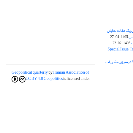
یک مقاله نمایان
وس
1405-04-27
ک
1405-02-22
Special Issue – 
ز کمیسیون نشریات
Geopolitical quarterly
by
Iranian Association of
CC BY 4.0
Geopolitics
is licensed under