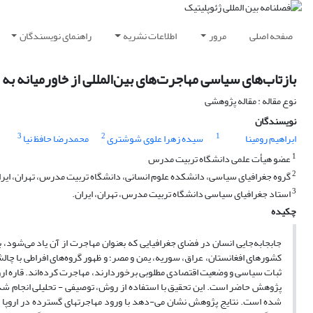
صفحه اصلی
مرور
اطلاعات نشریه
راهنمای نویسندگان
بازتاب‌های سیاسی مهاجرت‌های بین‌المللی از خاورمیانه به ا
نوع مقاله : مقاله پژوهشی
نویسندگان
3
2
1
ابراهیم رومینا
سیده زهرا علوی شوشتری
محمدرضا حافظ نیا
1
عضو هیأت علمی دانشگاه تربیت مدرس
2
گروه جغرافیای سیاسی، دانشکده علوم انسانی، دانشگاه تربیت مدرس، تهران، ایرا
3
استاد جغرافیای سیاسی دانشگاه تربیت مدرس، تهران، ایران.
چکیده
جابجابه‌جایی انسان در فضای جغرافیایی که بعنوان مهاجرت از آن یاد می‌شود، 
کشورهای افغانستان، عراق، سوریه، یمن و مصر؛ و ظهور گروه‌های افراطی با چا
ثبات سیاسی و وضعیت اقتصادی مطلوبی برخوردارند، مهاجرت کرده‌اند. قاره اروپا
پژوهش حاضر است. این تحقیق با استفاده از روش، توصیفی - تحلیلی انجام شده، ش
شده است. نتایج پژوهش نشان می-دهد با ورود مهاجرتهای گسترده در اروپا 