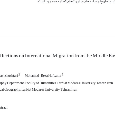
حادیه اروپا از پیامدهای مهاجرت‌های گسترده به اروپا است.
eflections on International Migration from the Middle Ea
2
3
lavi shushtari
Mohamad-Reza Hafeznia
aphy Department, Faculty of Humanities, Tarbiat Modares University, Tehran, Iran
cal Geography, Tarbiat Modares University, Tehran, Iran
tract