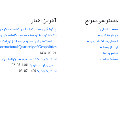
دسترسی سریع
آخرین اخبار
صفحه اصلی
چگونگی ارسال تقاضا جهت اضافه کردن 
درباره نشریه
نشده توسط نویسنده به پایگاه اسکوپ
اعضای هیات تحریریه
سیاست هوش مصنوعی مجله ژئوپلیتی
ارسال مقاله
International Quarterly of Geopolitics
تماس با ما
1404-09-21
نقشه سایت
اطلاعیه جدید *کسب رتبه بین المللی ا
علمی وزارت علوم*
1401-05-02
اطلاعیه جدید
1400-07-08