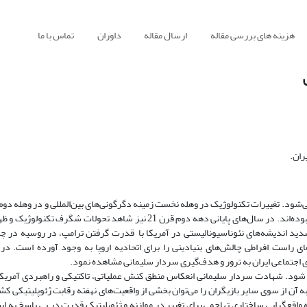
هزینه های بررسی مقاله
ارسال مقاله
داوران
تماس با ما
ران.
‌شود. تغییرات تکنولوژیک در وهله نخست زمینه دگرگونی‌های بین‌المللی و در وهله دوم
بازیگران با پیشینه رقابتی ناشی از مولفه‌های ایدئولوژیک، تاریخی و ژئوپلیتیکی بوده‌اند. در سال‌های پایانی دهه دوم قرن 21 نیز 
دید اندیشه‌های نئوناسیونالیستی در آمریکا با قدرت گرفتن ترامپ، در روسیه در 
ی راست افراطی چالش‌های بنیادینی را برای اتحادیه اروپا به وجود آورده است. د
ای اجتماعی ایران به ترور و هدف‌گیری سردار سلیمانی مشاهده نمود.
شود. شهادت سردار سلیمانی انعکاس منطق کنش عملیاتی، تاکتیکی و راهبردی آمریکا 
آن از سوی سایر بازیگران را می‌توان بخشی از واقعیت‌های نهفته رقابت ژئوپلیتیکی کش
یه واقع‌گرایی ساختاری تهاجمی برای تغییر در موازنه و ژئوپلیتیک قدرت در پی پاسخ به