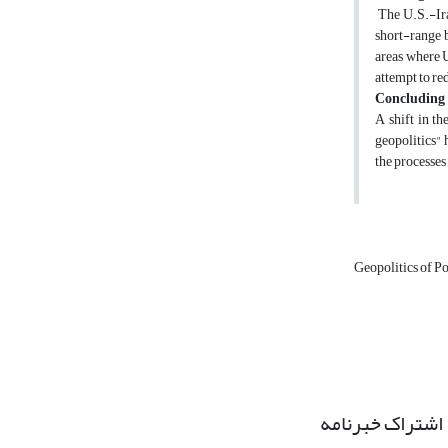
The U.S.-Iran
short-range b
areas where U
attempt to re
Concluding
A shift in th
geopolitics" 
the processes 
Geopolitics of 
اشتراک خبرنامه