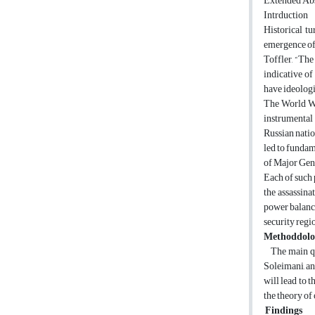
Extended Abs
Intrduction
Historical tu
emergence of 
Toffler, “Th
indicative of
have ideologic
The World War
instrumental
Russian natio
led to fundam
of Major Gen
Each of such 
the assassina
power balance
security reg
Methoddol
The main ques
Soleimani, an
will lead to 
the theory of
Findings