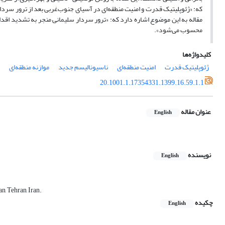
که: «ژئوپلیتیک قدرت و امنیت منطقه‌ای در آسیای جنوب‌غربی بعد از ترور سردار
مقاله به این موضوع اشاره دارد که: «ترور سردار سلیمانی منجر به تشدید اقدام
محسوب می‌شود».
کلیدواژه‌ها
ژئوپلیتیک قدرت
امنیت منطقه‌ای
ناسیونالیسم جدید
موازنه منطقه‌ای
20.1001.1.17354331.1399.16.59.1.1
عنوان مقاله
English
نویسنده
English
n, Tehran, Iran.
چکیده
English