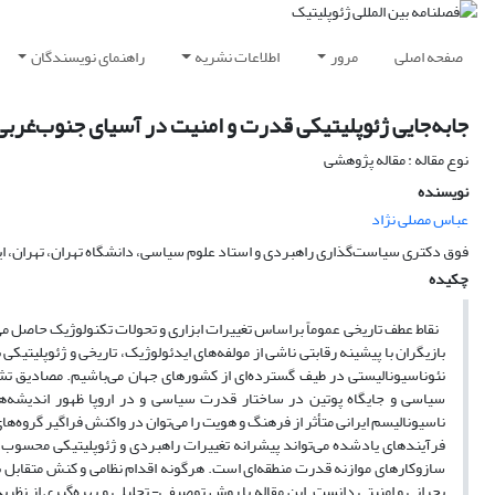
صفحه اصلی
مرور
اطلاعات نشریه
راهنمای نویسندگان
جابه‌جایی ژئوپلیتیکی قدرت و امنیت در آسیای جنوب‌غربی
نوع مقاله : مقاله پژوهشی
نویسنده
عباس مصلی نژاد
فوق دکتری سیاست‌گذاری راهبردی و استاد علوم سیاسی، دانشگاه تهران، تهران، ای
چکیده
نقاط عطف تاریخی عموماً براساس تغییرات ابزاری و تحولات تکنولوژیک حاصل می
نئوناسیونالیستی در طیف گسترده‌ای از کشورهای جهان می‌باشیم. مصادیق تش
سیاسی و جایگاه پوتین در ساختار قدرت سیاسی و در اروپا ظهور اندیشه‌ها
ناسیونالیسم ایرانی متأثر از فرهنگ و هویت را می‌توان در واکنش فراگیر گروه‌ه
فرآیندهای یادشده می‌تواند پیشرانه تغییرات راهبردی و ژئوپلیتیکی محسوب 
سازوکارهای موازنه قدرت منطقه‌ای است. هرگونه اقدام نظامی و کنش متقابل به 
بحرانی و امنیتی دانست. این مقاله با روش توصیفی- تحلیلی و بهره‌گیری از نظر