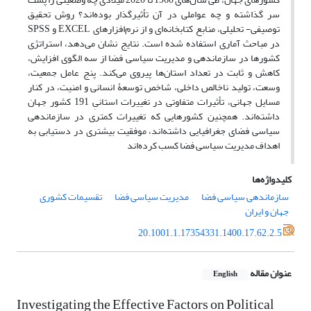
سر گذاشته و چه عواملی در آن تأثیرگذار بوده‌اند؟ روش تحقیق
توصیفی- تحلیلی، منابع کتابخانه‌ای و از نرم‌افزارهای EXCEL و SPSS
در مباحث آماری استفاده شده است. نتایج نشان می‌دهد، استراتژی
کشورها در سازماندهی و مدیریت سیاسی فضا از سه الگوی افزایش،
کاهش و ثابت در تعداد استان‌ها پیروی می‌کند. پنج عامل جمعیت،
وسعت، تولید ناخالص داخلی، شاخص توسعۀ انسانی و امنیت، در کنار
مسایل جهانی، تأثیرات متفاوتی در تغییرات استانیِ 191 کشور جهان
داشته‌اند. همچنین کشورهایی که تغییرات کمتری در سازماندهی
سیاسی فضای جغرافیایی داشته‌اند، موفقیت بیشتری در دستیابی به
اهداف مدیریت سیاسی فضا کسب کرده‌اند
کلیدواژه‌ها
سازماندهی سیاسی فضا
مدیریت سیاسی فضا
تقسیمات کشوری
جهان و ایران
20.1001.1.17354331.1400.17.62.2.5
عنوان مقاله
English
Investigating the Effective Factors on Political