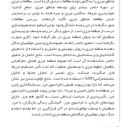
مناطق مرزی را به کانون توجه مطالعات تبدیل کرده است. مطالعات مرزی
در دوره حاضر بیشتر روی توسعه مناطق مرزی، سطح کنش­ها،
نفوذپذیری مرزها، ساکنین مرزی و غیره همه به نوعی بر برجسته­تر
شدن مطالعه مناطق مرزی تأکید کرده­اند. بررسی مطالعات
صورت‌گرفته در این زمینه نشانگر وجود نوعی ابهام و عدم مفهوم­سازی
درست از منطقه مرزی است. از سوی دیگر، در زمینه وسعت و پهنه­سازی
منطقه­ای که به عنوان منطقه مرزی در نظر گرفته شود، کاری صورت
نگرفته است. تحقیق حاضر با هدف مفهوم­سازی و تبیین مولفه­های شکل
دهنده منطقه مرزی با روش توصیفی و تحلیلی و با استفاده از داده­های
کتابخانه­ای و پرسش­نامه­­ای به انجام رسیده است. نتایج حاصل از تحقیق
حاضر نشان­دهنده آن است که مفهوم منطقه مرزی فضای جغرافیایی
بلافصل خطوط مرزی با وسعت­های متفاوت که تحت تأثیر مستقیم مرزها
قرار می­گیرند، می­باشد. برای تفسیر از تحلیل محتوا و تحلیل
سلسله‌مراتبی(ANP)، استفاده شده است. نتایج اولویت‌بندی نیز نشان
می‌دهد که دارا بودن پیوند طبیعی با فراسوی مرز، سرمایه‌گذاری پایین
در منطقه(به دلایل امنیتی و غیره)، دارا بودن پیوند قومیتی با فراسوی
مرز، تأثیرپذیری از سیاست ارتباطی نسبت به کشور هم مرز، دارای
پیوندهای تاریخی با فراسوی مرز، آمیختگی زندگی بازیگران با مرز،
منطقه­ای با وسعت توافق‌شده و در آخر قرارگیری در خط مقدم حمله و
جنگ، موثر مولفه­های شکل­­دهی منطقه مرزی انتخاب شدند