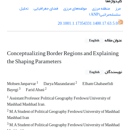
کلیدواژه‌ها
مرز
منطقه مرزی
مولفه‌های مرزی
فضای جغرافیایی
تحلیل
سلسله‌مراتبی(ANP)
20.1001.1.17354331.1400.17.63.5.0
عنوان مقاله
English
Conceptualizing Border Regions and Explaining
the Shaping Parameters
نویسندگان
English
1
2
Mohsen Janparvar
Darya Mazandarani
Elham Ghabasefidi
3
2
Bayegi
Farid Abasi
1
Assistant Professor, Political Geography, Ferdowsi University of
Mashhad, Mashhad, Iran.
2
M.A Student of Political Geography, Ferdowsi University of Mashhad,
Mashhad, Iran
3
M.A Student of Political Geography, Ferdowsi University of Mashhad,