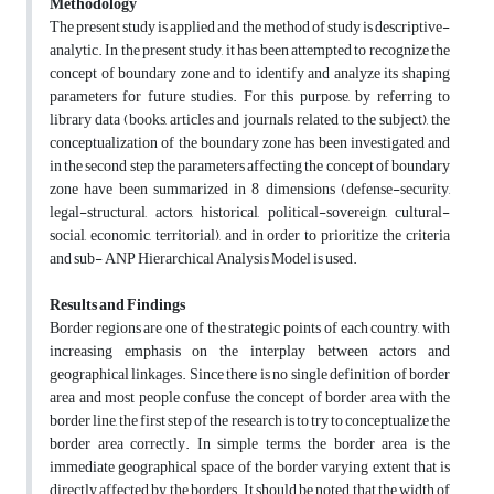
Methodology
The present study is applied and the method of study is descriptive-
analytic. In the present study, it has been attempted to recognize the
concept of boundary zone and to identify and analyze its shaping
parameters for future studies. For this purpose, by referring to
library data (books, articles and journals related to the subject), the
conceptualization of the boundary zone has been investigated and
in the second step the parameters affecting the concept of boundary
zone have been summarized in 8 dimensions (defense-security,
legal-structural, actors, historical, political-sovereign, cultural-
social, economic, territorial), and in order to prioritize the criteria
and sub- ANP Hierarchical Analysis Model is used.
Results and Findings
Border regions are one of the strategic points of each country, with
increasing emphasis on the interplay between actors and
geographical linkages. Since there is no single definition of border
area and most people confuse the concept of border area with the
border line, the first step of the research is to try to conceptualize the
border area correctly. In simple terms, the border area is the
immediate geographical space of the border varying extent that is
directly affected by the borders. It should be noted that the width of