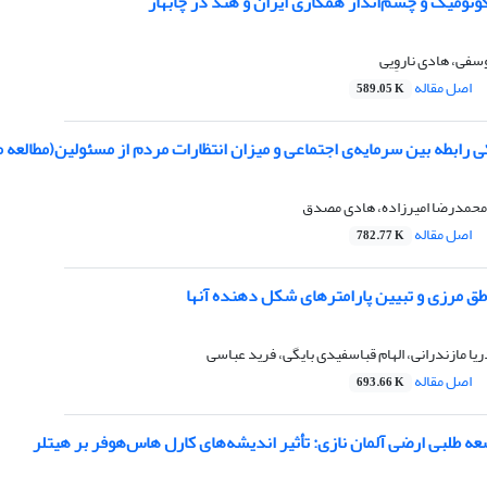
کونومیک و چشم‌انداز همکاری ایران و هند در چابهار
سفی، هادی ناروِیی
اصل مقاله
589.05 K
ی رابطه بین سرمایه‌ی اجتماعی و میزان انتظارات مردم از مسئولین(مطالعه 
محمدرضا امیرزاده، هادی مصدق
اصل مقاله
782.77 K
طق مرزی و تبیین پارامترهای شکل دهنده آنها
یا مازندرانی، الهام قباسفیدی بایگی، فرید عباسی
اصل مقاله
693.66 K
عه طلبی ارضی آلمان نازی: تأثیر اندیشه‌های کارل هاس‌هوفر بر هیتلر