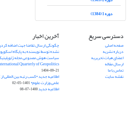
دوره 1 (1384)
دسترسی سریع
آخرین اخبار
صفحه اصلی
چگونگی ارسال تقاضا جهت اضافه کردن 
درباره نشریه
نشده توسط نویسنده به پایگاه اسکوپ
اعضای هیات تحریریه
سیاست هوش مصنوعی مجله ژئوپلیتی
ارسال مقاله
International Quarterly of Geopolitics
تماس با ما
1404-09-21
نقشه سایت
اطلاعیه جدید *کسب رتبه بین المللی ا
علمی وزارت علوم*
1401-05-02
اطلاعیه جدید
1400-07-08