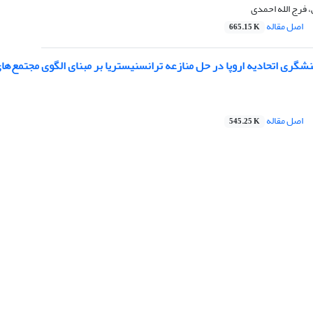
 فرج الله احمدی
اصل مقاله
665.15 K
نشگری اتحادیه اروپا در حل منازعه ترانسنیستریا بر مبنای الگوی مجتمع‌های
اصل مقاله
545.25 K