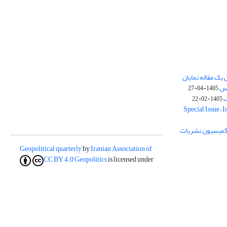
یک مقاله نمایان
وس
1405-04-27
ک
1405-02-22
Special Issue – 
ز کمیسیون نشریات
Geopolitical quarterly
by
Iranian Association of
CC BY 4.0
Geopolitics
is licensed under