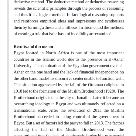
deductive method. The deductive method or deductive reasoning
reveals the scientific principles through the process of reasoning,
and thus it is a logical method. In fact, logical reasoning supports
and reinforces empirical ideas and impressions and synthesizes
them by forming a thesis and antithesis. In this method, the methods
of creating a rule that is the basis of its validity are examined.
Results and discussion
Egypt located in North Africa is one of the most important
countries in the Islamic world due to the presence in al-Azhar
University. The domination of the Egyptian government over al-
Azhar on the one hand and the lack of financial independence, on
the other hand, made this discursive center unable to function well.
This situation aggravated by the fall of the Ottoman caliphate in
1918 led to the formation of the Muslim Brotherhood (1928). The
Brotherhood originated in the city of Ismailia. Later, it became an
overarching ideology in Egypt and was ultimately reflected on a
transnational scale. After the revolution of 2011, the Muslim
Brotherhood succeeded in taking control of the government in
Egypt. But a set of factors led the party to fall in 2013. The factors
affecting the fall of the Muslim Brotherhood were the
constitutional trap, the lack of charismatic leadership, managerial