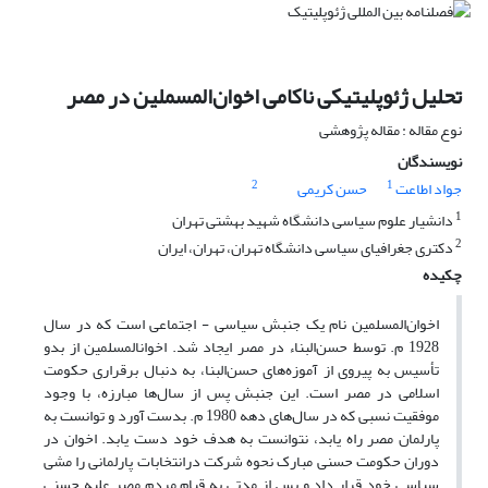
تحلیل ژئوپلیتیکی ناکامی اخوان‌المسملین در مصر
نوع مقاله : مقاله پژوهشی
نویسندگان
2
1
جواد اطاعت
حسن کریمی
1
دانشیار علوم سیاسی دانشگاه شهید بهشتی تهران
2
دکتری جغرافیای سیاسی دانشگاه تهران، تهران، ایران
چکیده
اخوان‌المسلمین نام یک جنبش سیاسی - اجتماعی است که در سال
1928 م. توسط حسن‌البناء در مصر ایجاد شد. اخوان­المسلمین از بدو
تأسیس به پیروی از آموزه‌های حسن‌البنا، به دنبال برقراری حکومت
اسلامی در مصر است. این جنبش پس از سال‌ها مبارزه، با وجود
موفقیت نسبی که در سال‌های دهه 1980 م. بدست آورد و توانست به
پارلمان مصر راه یابد، نتوانست به هدف خود دست یابد. اخوان در
دوران حکومت حسنی مبارک نحوه شرکت درانتخابات پارلمانی را مشی
سیاسی خود قرار داد و پس از مدتی به قیام مردم مصر علیه حسنی