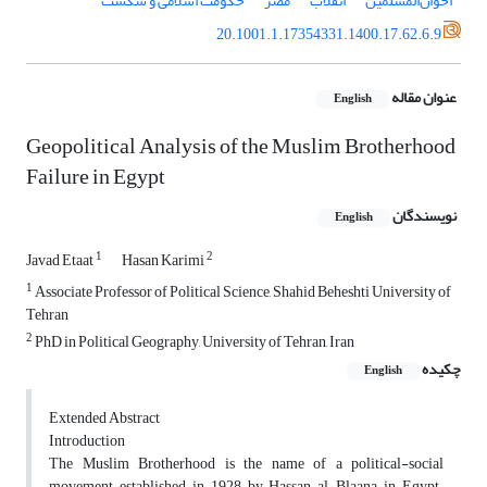
اخوان‌المسلمین
انقلاب
مصر
حکومت اسلامی و شکست
20.1001.1.17354331.1400.17.62.6.9
عنوان مقاله
English
Geopolitical Analysis of the Muslim Brotherhood
Failure in Egypt
نویسندگان
English
1
2
Javad Etaat
Hasan Karimi
1
Associate Professor of Political Science, Shahid Beheshti University of
Tehran
2
PhD in Political Geography, University of Tehran, Iran
چکیده
English
Extended Abstract
Introduction
The Muslim Brotherhood is the name of a political-social
movement established in 1928 by Hassan al-Blaana in Egypt.