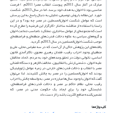
مبارک در آغاز سال 2011م. پیوست. انقلاب مصر( 2011م. ) فرصت
مناسبی بود تا اخوان به هدف خود برسد، اما در سال 2013م. شکست
خورد. این مقاله با روش توصیفی، تحلیلی به دنبال پاسخ به این پرسش
است که عوامل شکست اخوان‌المسملین در مصر چه بود؟ و در این
راستا با استفاده از مناقشه ساختار -کارگزار این فرضیه را مطرح کرده
است که مجموعه‌ای از عوامل ساختاری، عملکرد نامناسب جماعت اخوان
و گروه‌های سیاسی به ‌علاوه دخالت قدرت‌های منطقه‌ای و فرامنطقه‌ای
موجب شکست اخوان‌المسلمین در سال 2013م. گردید.
یافته‌های این پژوهش حاکی از آن است که در سه مقیاس محلی، ملی و
منطقه­ای وجود احزاب رقیب، فقدان رهبری معنوی، ناکارآمدی قانون
اساسی، ناتوانی دولت در تحقق وعده‌های خود به مردم ، اتحاد مخالفان
علیه اخوان، دشمنی ارتش با انقلابیون، مخالفت الازهر و دستگاه قضائی
مصر با انقلاب و دخالت قدرت‌های خارجی در زمره عوامل ژئوپلیتیکی
بودند که اخوان‌المسلمین‌ را در مصر به چالش کشیدند. لذا می‌توان
گفت که اخوان با وجود سال‌ها مبارزه در مصر، به واسطه چالش با احزاب
رقیب محلی، نظام حاکم بر مصر و دخالت قدرت‌های فرامنطقه‌ای،
شایستگی خود را برای ایجاد یک حکومت مدنی در مصر، که
تضمین‌کننده منافع اکثریت باشد را از دست داد
کلیدواژه‌ها