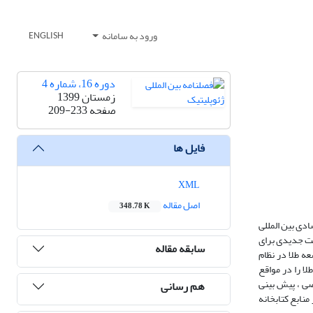
ورود به سامانه
ENGLISH
دوره 16، شماره 4
زمستان 1399
صفحه
209-233
فایل ها
XML
اصل مقاله
348.78 K
ادی بین المللی
یت جدیدی برای
سابقه مقاله
ه طلا در نظام
لا را در مواقع
صی ، پیش بینی
هم رسانی
منابع کتابخانه