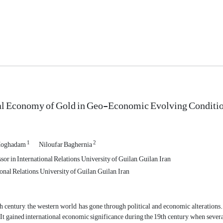
cal Economy of Gold in Geo-Economic Evolving Conditi
1
2
 Moghadam
Niloufar Baghernia
sor in International Relations, University of Guilan, Guilan, Iran
nal Relations, University of Guilan, Guilan, Iran
h century, the western world has gone through political and economic alterations
. It gained international economic significance during the 19th century, when seve