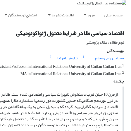
صفحه اصلی
مرور
اطلاعات نشریه
راهنمای نویسندگان
اقتصاد سیاسی طلا در شرایط متحول ژئواکونومیکی
نوع مقاله : مقاله پژوهشی
نویسندگان
2
1
سجاد بهرامی مقدم
نیلوفر باقرنیا
1
Assistant Professor in International Relations, University of Guilan, Guilan, Iran
2
MA in International Relations, University of Guilan, Guilan, Iran
چکیده
از قرن 18 جهان غرب دستخوش تغییرات سیاسی و اقتصادی شده است. طلا د
در قرن نوزدهم هنگامی که چندین کشور به طور رسمی استاندارد طلا را تصویب
اقتصاد و سرمایه گذاران پیدا کرده که با تبدیل شدن به یک پناهگاه امن در زم
متحول جهانی از نظر سیاسی و اقتصادی می پردازد. اما نکته حائز اهمیت این است
بحران پیش بینی کنند و چه نوع بحران ها بر طلا تاثیر میگذارد؟ تعامل بازی
قیمت طلا را پیچیده تر کرده اند. در نتیجه نویسندگان در صددند تا میزان اعتبار 