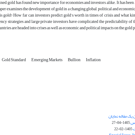
ned, gold has found new importance for economies and investors alike. It has been a
aper examines the development of gold in a changing global, political and economic 
is gold? How far can investors predict gold’s worth in times of crisis and what kin
rency strategies and large private investors have complicated the predictability of t
ntries are headed into crises as well as economic and political impacts on the gold p
Gold Standard
Emerging Markets
Bullion
Inflation
یک مقاله نمایان
وس
1405-04-27
ک
1405-02-22