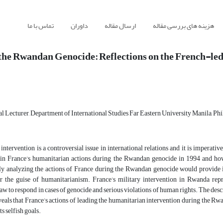
هزینه های بررسی مقاله
ارسال مقاله
داوران
تماس با ما
 the Rwandan Genocide: Reflections on the French-le
l Lecturer, Department of International Studies Far Eastern University Manila, Phi
ntervention is a controversial issue in international relations and it is imperativ
ain France’s humanitarian actions during the Rwandan genocide in 1994 and how 
ly analyzing the actions of France during the Rwandan genocide would provide in
er the guise of humanitarianism. France’s military intervention in Rwanda repre
law to respond in cases of genocide and serious violations of human rights. The descr
eals that France’s actions of leading the humanitarian intervention during the Rw
ts selfish goals.