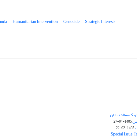
anda
Humanitarian Intervention
Genocide
Strategic Interests
یک مقاله نمایان
وس
1405-04-27
ک
1405-02-22
Special Issue – 