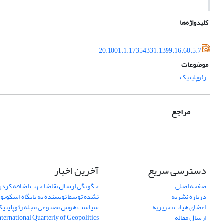
کلیدواژه‌ها
20.1001.1.17354331.1399.16.60.5.7
موضوعات
ژئوپلیتیک
مراجع
دسترسی سریع
آخرین اخبار
صفحه اصلی
چگونگی ارسال تقاضا جهت اضافه کردن 
درباره نشریه
نشده توسط نویسنده به پایگاه اسکوپ
اعضای هیات تحریریه
سیاست هوش مصنوعی مجله ژئوپلیتی
ارسال مقاله
International Quarterly of Geopolitics