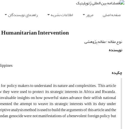
صفحه اصلی
مرور
اطلاعات نشریه
راهنمای نویسندگان
d Humanitarian Intervention
نوع مقاله : مقاله پژوهشی
نویسنده
lippines
چکیده
e for policy makers to understand its nature and complexities. This article
they were used to protect its strategic interests in Africa and Rwanda.
valuable insights on how powerful states advance their selfish national
sented the attempt to weave its strategic interests with its duty under
iptive analysis method is used to build the arguments of this article and the
andan genocide were not manifestations of a benevolent foreign policy but