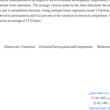
on increases parallel to the degree of socio-economic development. Importantly, I ar
efrain from repression. The strategic choices made by the élites determine the ma
 and 11 presidential elections. Using multiple linear regression model, I find th
electoral participation and 0.62 percent of the variation in electoral competition. 
es by an average of 13.93 units.
n
Democratic Transition
Electoral Participation andCompetition
Moderniz
یک مقاله نمایان
وس
1405-04-27
ک
1405-02-22
Special Issue – 