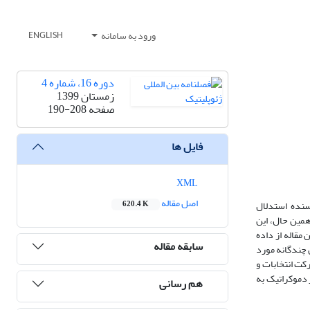
ورود به سامانه
ENGLISH
دوره 16، شماره 4
زمستان 1399
صفحه
190-208
فایل ها
XML
اصل مقاله
ت. نویسنده استدلال
620.4 K
همین حال، این
مقاله از داده
سابقه مقاله
رگرسیون چندگانه مورد
یت نخبگان قدرت، به میزان 0.42 درصد از واریانس مشارکت انتخابات و
 دموکراتیک به
هم رسانی