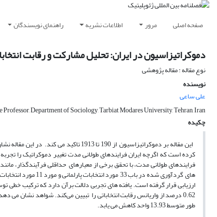
صفحه اصلی
مرور
اطلاعات نشریه
راهنمای نویسندگان
دموکراتیزاسیون در ایران: تحلیل مشارکت و رقابت انتخابات (1906 – 3
نوع مقاله : مقاله پژوهشی
نویسنده
علی ساعی
e Professor, Department of Sociology, Tarbiat Modares University, Tehran, Iran
چکیده
این مقاله بر دموکراتیزاسیون از 190 تا 3
کرده است که اگرچه ایران فرایندهای طولانی مدت تغییر دموکراتیک را تجربه
فرایندهای طولانی مدت، با تحقق برخی از معیارهای حداقلی فرآیندگذار، مانند ب
های گردآوری شده در ب
0.62 درصد از واریانس رقابت انتخاباتی را تبیین می‌کند. شواهد نشان م
طور متوسط 13.93 واحد کاهش می یابد.
.