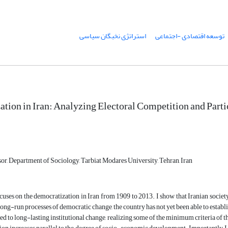
توسعه اقتصادی -اجتماعی
استراتژی نخبگان سیاسی
tion in Iran: Analyzing Electoral Competition and Partic
or, Department of Sociology, Tarbiat Modares University, Tehran, Iran
cuses on the democratization in Iran from 1909 to 2013. I show that Iranian societ
ong-run processes of democratic change, the country has not yet been able to estab
ed to long-lasting institutional change, realizing some of the minimum criteria of the