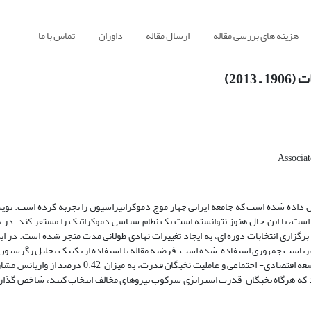
هزینه های بررسی مقاله
ارسال مقاله
داوران
تماس با ما
201)
Associat
191 تاکید می کند. در این مقاله نشان داده شده است که جامعه ایرانی چهار موج دموکراتیزاسیون را تجربه کرده اس
 است، با این حال هنوز نتوانسته است یک نظام سیاسی دموکراتیک را مستقر کند. در 
رگزاری انتخابات دوره ای، به ایجاد تغییرات نهادی طولانی مدت منجر شده است. در این 
اب 33 مورد انتخابات پارلمانی و مورد 11 مورد انتخابات ریاست جمهوری استفاده شده است. فرضیه مقاله با استفاده از تکنیک تحلیل 
ارزیابی قرار گرفته است. یافته های تجربی دلالت برآن دارد که ترکیب خطی توسعه اقتصادی- اجتماعی و عامل
ی دهد که هرگاه نخبگان قدرت استراتژی سرکوب نیروهای مخالف انتخاب کنند، شاخص گذار