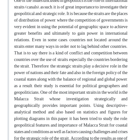
One of the issues discussed in geopolitics is the role of international
straits (canals); as such, it is of great importance to investigate their
geopolitical and strategic role. It is because the straits are the places
of distribution of power, where the competition of governments is
very evident in using the potential of geographic space to achieve
greater benefits and ultimately to gain power in international
relations. Even in some cases, countries not located around the
straits enter many ways in order not to lag behind other countries.
That is to say, there is a kind of conflict and competition between
countries over the use of straits, especially the countries bordering
the strait. Therefore, the strategic straits play a decisive role in the
power of nations and their fate and also in the foreign policy of the
coastal states along with the balance of regional and global power,
as a result, their study is essential for political geographers and
geopoliticians. One of the most important straits in the world is the
Malacca Strait whose investigation strategically and
geographically provides important points. Using descriptive-
analytical method and also based on statistics and figures for
plotting diagrams in this paper, it has been tried to study the role,
geopolitical features, and importance of Malacca Strait for coastal
states and conditions as well as factors causing challenges and crises
for the strategic role of the strait. According to the results, as one of