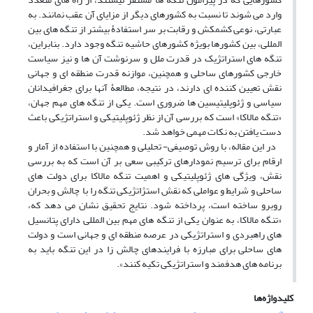
وارد می شوند تا نسبت به کشورهای دیگر از مزایای آن عقب نمانند. به
عبارتی، نوعی کشمکش و رقابت بر سر استفادۀ بیشتر از تنگه های بین
المللی، بین کشورها بویژه کشورهای حاشیه تنگه وجود دارد. بنابراین،
تنگه های استراتژیک در قدرت ملل و سرنوشت آن ها و نیز سیاست
خارجی کشورهای ساحلی و همچنین، موازنه قدرت منطقه ای و جهانی
نقش تعیین کننده ای دارند، در نتیجه، مطالعۀ آنها برای جغرافیدانان
سیاسی و ژئوپلیتیسین ها ضروری است. یکی از تنگه های مهم جهان،
«تنگه مالاکا» است که بررسی آن از نظر ژئوپلیتیکی و استراتژیکی باعث
دست یافتن به نکات مهمی خواهد شد.
در این مقاله، با روش توصیفی- تحلیلی و همچنین با استفاده از آمار و
ارقام برای ترسیم نمودارهای ترکیبی سعی بر آن است که به بررسی
نقش، ویژگی های ژئوپلیتیکی و اهمیت تنگه مالاکا برای دولت های
ساحلی و شرایط و عواملی که نقش استژاتژیکی تنگه را با چالش و بحران
روبرو ساخته است، پرداخته شود. نتایج تحقیق نشان می دهد که،
«تنگه مالاکا، به عنوان یکی از تنگه های مهم بین المللی دارای پتانسیل
های راهبردی و استراتژیکی در عرصه منطقه ای و جهانی است و دولت
های ساحلی برای مبارزه با فرایندهای چالش زا در این تنگه باید به
برنامه های هدفمند و استراتژیکی تکیه کنند».
کلیدواژه‌ها