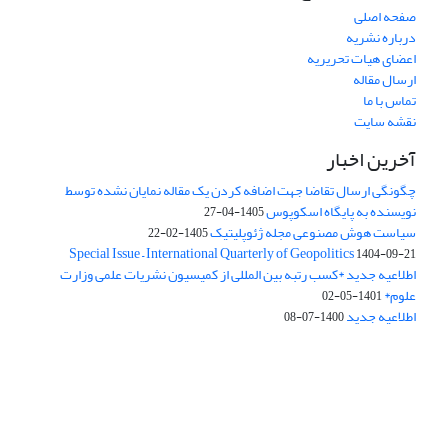
صفحه اصلی
درباره نشریه
اعضای هیات تحریریه
ارسال مقاله
تماس با ما
نقشه سایت
آخرین اخبار
چگونگی ارسال تقاضا جهت اضافه کردن یک مقاله نمایان نشده توسط
نویسنده به پایگاه اسکوپوس
1405-04-27
سیاست هوش مصنوعی مجله ژئوپلیتیک
1405-02-22
Special Issue – International Quarterly of Geopolitics
1404-09-21
اطلاعیه جدید *کسب رتبه بین المللی از کمیسیون نشریات علمی وزارت
علوم*
1401-05-02
اطلاعیه جدید
1400-07-08