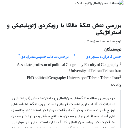
بررسی نقش تنگۀ مالاکا با رویکردی ژئوپلیتیکی و
استراتژیکی
نوع مقاله : مقاله پژوهشی
نویسندگان
2
1
حسن کامران دستجردی
نرجس سادات حسینی نصرابادی
1
Associate professor of political Geography, Faculty of Geography,
University of Tehran, Tehran, Iran
2
PhD political Geography, University of Tehran, Tehran, Iran
چکیده
در بررسی و مطالعه تنگه های بین المللی پرداختن به نقش ژئوپلیتیکی و
استراتژیک آنها، دارای اهمیت فراوانی است. چون تنگه ها فضاهای
توزیع قدرت هستند و در آنجا، رقابت دولتها در استفاده از پتانسیل
های فضای جغرافیایی برای رسیدن به منافع بیشتر و در نهایت رسیدن
به قدرت در روابط بین الملل کاملاً نمایان است. حتی در مواردی،
کشورهایی که در پیرامون تنگه ها مستقر نیستند، از راه های متعدد