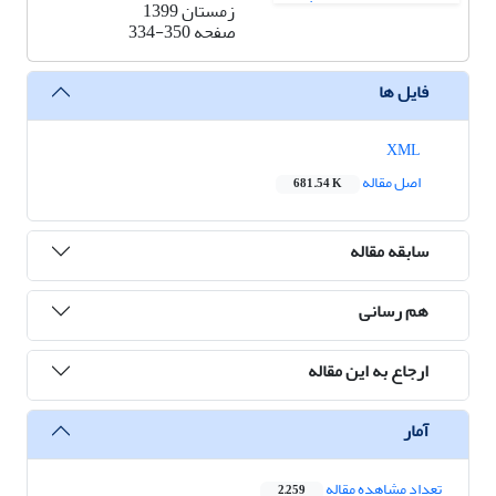
زمستان 1399
صفحه
334-350
فایل ها
XML
اصل مقاله
681.54 K
سابقه مقاله
هم رسانی
ارجاع به این مقاله
آمار
تعداد مشاهده مقاله
2,259