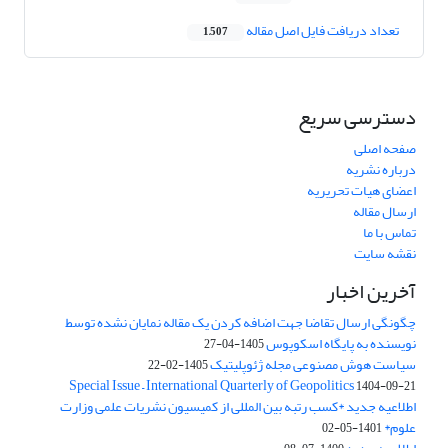
تعداد دریافت فایل اصل مقاله
1,507
دسترسی سریع
صفحه اصلی
درباره نشریه
اعضای هیات تحریریه
ارسال مقاله
تماس با ما
نقشه سایت
آخرین اخبار
چگونگی ارسال تقاضا جهت اضافه کردن یک مقاله نمایان نشده توسط
نویسنده به پایگاه اسکوپوس
1405-04-27
سیاست هوش مصنوعی مجله ژئوپلیتیک
1405-02-22
Special Issue – International Quarterly of Geopolitics
1404-09-21
اطلاعیه جدید *کسب رتبه بین المللی از کمیسیون نشریات علمی وزارت
علوم*
1401-05-02