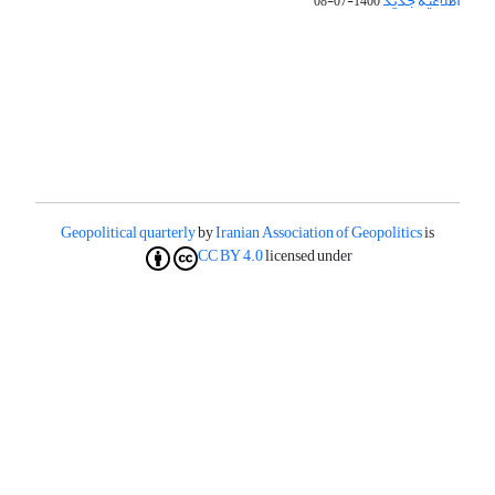
اطلاعیه جدید
1400-07-08
Geopolitical quarterly
by
Iranian Association of Geopolitics
is
CC BY 4.0
licensed under