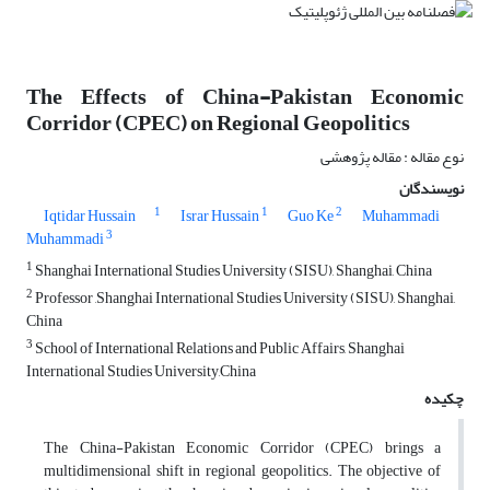
The Effects of China-Pakistan Economic
Corridor (CPEC) on Regional Geopolitics
نوع مقاله : مقاله پژوهشی
نویسندگان
1
1
2
Iqtidar Hussain
Israr Hussain
Guo Ke
Muhammadi
3
Muhammadi
1
Shanghai International Studies University (SISU), Shanghai, China
2
Professor ,Shanghai International Studies University (SISU), Shanghai,
China
3
School of International Relations and Public Affairs, Shanghai
International Studies University,China
چکیده
The China-Pakistan Economic Corridor (CPEC) brings a
multidimensional shift in regional geopolitics. The objective of