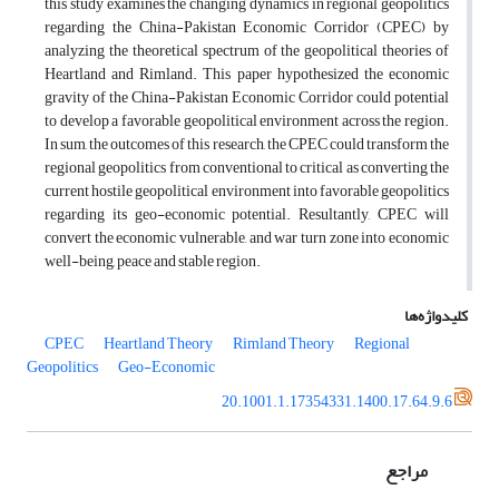
this study examines the changing dynamics in regional geopolitics
regarding the China-Pakistan Economic Corridor (CPEC) by
analyzing the theoretical spectrum of the geopolitical theories of
Heartland and Rimland. This paper hypothesized the economic
gravity of the China-Pakistan Economic Corridor could potential
to develop a favorable geopolitical environment across the region.
In sum, the outcomes of this research, the CPEC could transform the
regional geopolitics from conventional to critical as converting the
current hostile geopolitical environment into favorable geopolitics
regarding its geo-economic potential. Resultantly, CPEC will
convert the economic vulnerable, and war turn zone into economic
well-being, peace and stable region.
کلیدواژه‌ها
CPEC
Heartland Theory
Rimland Theory
Regional
Geopolitics
Geo-Economic
20.1001.1.17354331.1400.17.64.9.6
مراجع