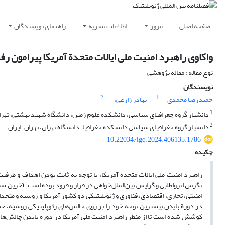
صفحه اصلی
مرور
اطلاعات نشریه
راهنمای نویسندگان
واکاوی راهبرد امنیت ملی ایالات متحدة آمریکا پیرامون رفتار ژئوپ
نوع مقاله : مقاله پژوهشی
نویسندگان
2
1
حمیدرضا محمدی
بهادر زارعی،
1
دانشیار گروه جغرافیای سیاسی، دانشکده علوم زمین، دانشگاه شهید بهشتی، تهران
2
دانشیار گروه جغرافیای سیاسی دانشکده جغرافیا، دانشگاه تهران، تهران، ایران.
10.22034/igq.2024.406135.1786
چکیده
راهبرد امنیت ملی ایالات متحدة آمریکا، با توجه به ثابت بودن اهداف و ظرف
امنیتی، تجاری، اقتصادی، فناوری و ژئوپلیتیکی دو کشور آمریکا و روسیه و متحد
در دورة بایدن بیشترین توجه خود را بر روی چالش‌های ژئوپلیتیکی روسیه، جن
کوشش شده است تا از منظر راهبرد امنیت ملی آمریکا در دوره بایدن چالش‌ها و 