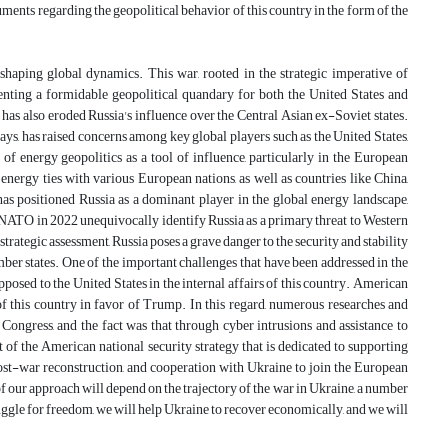
ocuments regarding the geopolitical behavior of this country in the form of the
shaping global dynamics. This war, rooted in the strategic imperative of
resenting a formidable geopolitical quandary for both the United States and
 has also eroded Russia's influence over the Central Asian ex-Soviet states.
ays, has raised concerns among key global players such as the United States,
n of energy geopolitics as a tool of influence, particularly in the European
energy ties with various European nations, as well as countries like China,
as positioned Russia as a dominant player in the global energy landscape,
nd NATO in 2022 unequivocally identify Russia as a primary threat to Western
ategic assessment, Russia poses a grave danger to the security and stability
ber states. One of the important challenges that have been addressed in the
opposed to the United States in the internal affairs of this country. American
 of this country in favor of Trump. In this regard, numerous researches and
 Congress, and the fact was that through cyber intrusions and assistance to
 of the American national security strategy that is dedicated to supporting
 post-war reconstruction, and cooperation with Ukraine to join the European
our approach will depend on the trajectory of the war in Ukraine, a number
ruggle for freedom, we will help Ukraine to recover economically, and we will