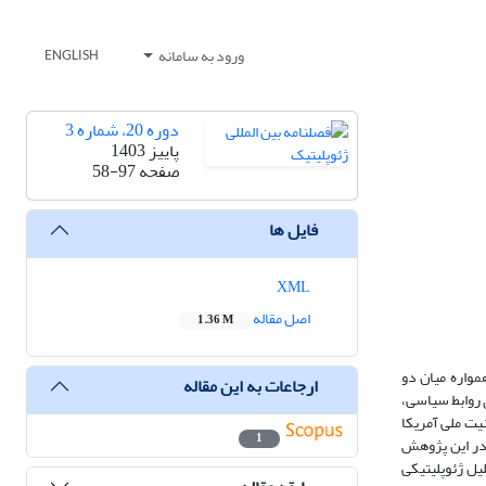
ورود به سامانه
ENGLISH
دوره 20، شماره 3
پاییز 1403
صفحه
58-97
فایل ها
XML
اصل مقاله
1.36 M
مواره میان دو
ارجاعات به این مقاله
در سال 2022 بخش مهمی از این سند دورنمای روابط سیاسی،
یت ملی آمریکا
1
 در این پژوهش
یل ژئوپلیتیکی