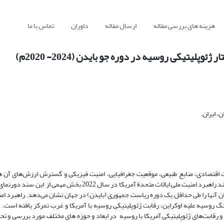
هزینه های بررسی مقاله
ارسال مقاله
داوران
تماس با ما
لیتیکی روسیه در دوره جو بایدن (2024- 2020م)
، ایران.
یت اقتصادی، منابع طبیعی، موقعیت جغرافیایی، امنیت فیزیکی و گسترش ارزش‌های آن ه
نگرش انزواطلبی و گرایش بین‌الملل‌خواهی در فراز و فرود بوده است. آخرین سند راهبرد امنیت ملی ایالات متحدة آمریکا 
ان آنها را طی حداقل یک دوره ریاست جمهوری (بایدن) در جهان نشان می‌دهد. راهبرد امن
گ روسیه علیه اوکراین، رقابت ژئوپلیتیکی روسیه با آمریکا و غرب تمرکز یافته است.
رقابت‌های ژئوپلیتیکی آمریکا با روسیه در ابعاد و حوزه های مختلف مورد بررسی و تحل