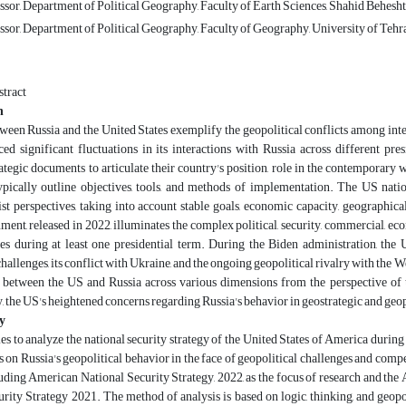
sor, Department of Political Geography, Faculty of Earth Sciences, Shahid Beheshti
sor, Department of Political Geography, Faculty of Geography, University of Tehran
tract
n
ween Russia and the United States exemplify the geopolitical conflicts among intern
ced significant fluctuations in its interactions with Russia across different p
ategic documents to articulate their country's position, role in the contemporary
pically outline objectives, tools, and methods of implementation. The US nation
ist perspectives, taking into account stable goals, economic capacity, geographica
ment, released in 2022, illuminates the complex political, security, commercial, eco
ies during at least one presidential term. During the Biden administration, the 
challenges, its conflict with Ukraine, and the ongoing geopolitical rivalry with the 
 between the US and Russia across various dimensions from the perspective of t
 the US's heightened concerns regarding Russia's behavior in geostrategic and geopoli
y
ies to analyze the national security strategy of the United States of America dur
s on Russia's geopolitical behavior in the face of geopolitical challenges and compe
uding American National Security Strategy, 2022, as the focus of research and th
rity Strategy 2021. The method of analysis is based on logic, thinking, and geopo