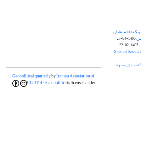
یک مقاله نمایان
وس
1405-04-27
ک
1405-02-22
Special Issue – 
ز کمیسیون نشریات
Geopolitical quarterly
by
Iranian Association of
CC BY 4.0
Geopolitics
is licensed under