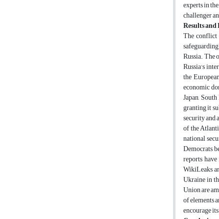
experts in th
challenger an
Results and 
The conflict
safeguarding 
Russia. The o
Russia's inte
the European 
economic doma
Japan, South
granting it s
security and 
of the Atlant
national secu
Democrats bel
reports have 
WikiLeaks and
Ukraine in th
Union are amo
of elements a
encourage its