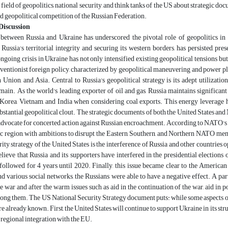
e field of geopolitics, national security, and think tanks of the US about strategic d
d geopolitical competition of the Russian Federation.
Discussion
 between Russia and Ukraine has underscored the pivotal role of geopolitics in 
Russia's territorial integrity and securing its western borders, has persisted, p
ngoing crisis in Ukraine has not only intensified existing geopolitical tensions but
rventionist foreign policy, characterized by geopolitical maneuvering and power pl
Union, and Asia. Central to Russia's geopolitical strategy is its adept utilizatio
in. As the world's leading exporter of oil and gas, Russia maintains significant 
 Korea, Vietnam, and India when considering coal exports. This energy leverage h
ubstantial geopolitical clout. The strategic documents of both the United States a
advocate for concerted action against Russian encroachment. According to NATO's str
ic region, with ambitions to disrupt the Eastern, Southern, and Northern NATO mem
rity strategy of the United States is the interference of Russia and other countries 
ieve that Russia and its supporters have interfered in the presidential elections
followed for 4 years until 2020. Finally, this issue became clear to the American
 various social networks, the Russians were able to have a negative effect. A part
e war and after the warm issues such as aid in the continuation of the war, aid in
ng them. The US National Security Strategy document puts: while some aspects of 
re already known. First, the United States will continue to support Ukraine in its st
 regional integration with the EU.