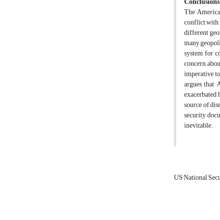
Conclusions
The American
conflict with 
different geo
many geopolit
system for co
concern about
imperative to
argues that 
exacerbated b
source of dis
security docu
inevitable.
US National Sec