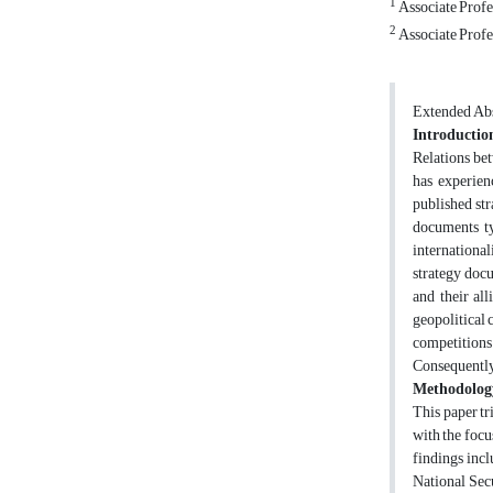
1
Associate Profes
2
Associate Profes
Extended Abs
Introductio
Relations bet
has experien
published str
documents ty
international
strategy docu
and their all
geopolitical 
competitions
Consequently,
Methodolog
This paper tr
with the focu
findings incl
National Secu