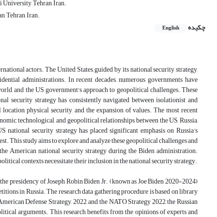
 University, Tehran, Iran.
, Tehran, Iran.
چکیده
English
ational actors. The United States, guided by its national security strategy,
residential administrations. In recent decades, numerous governments have
 world, and the US government's approach to geopolitical challenges. These
al security strategy has consistently navigated between isolationist and
l location, physical security, and the expansion of values. The most recent
nomic, technological, and geopolitical relationships between the US, Russia,
US national security strategy has placed significant emphasis on Russia's
West. This study aims to explore and analyze these geopolitical challenges and
he American national security strategy during the Biden administration.
tical contexts necessitate their inclusion in the national security strategy.
ing the presidency of Joseph Robin Biden Jr. (known as Joe Biden 2020-2024)
titions in Russia. The research data gathering procedure is based on library
e American Defense Strategy, 2022, and the NATO Strategy 2022, the Russian
litical arguments. This research benefits from the opinions of experts and