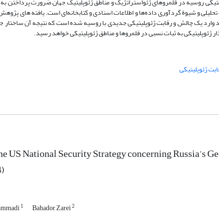
پلیتیکی روسیه در قلمروهای ژئواستراتژیک و مناطق ژئوپلیتیک جهان ضرورت پرداختن به ر
لیلی و شیوة گردآوری داده‌ها و اطلاعات اسنادی و کتابخانه‌ای است. یافته های پژوه
بعد وارد یک چالش و رقابت ژئوپلیتیکی جدیدی با روسیه شده است که نتیجه آن ساختار ج
ار ژئوپلیتیکی به ثبات نسبی در قلمروها و مناطق ژئوپلیتیکی خواهد رسید.
ابت ژئوپلیتیکی
he US National Security Strategy concerning Russia's Ge
)
1
2
ammadi
Bahador Zarei