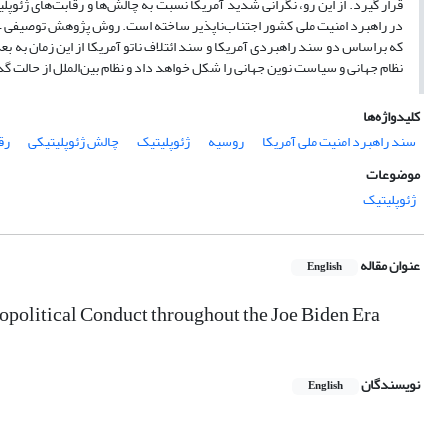
قرار گیرد. از این رو، نگرانی شدید آمریکا نسبت به چالش‌ها و رقابت‌های ژئو
در راهبرد امنیت ملی کشور اجتناب‌ناپذیر ساخته است. روش پژوهش توصیفی – تح
که براساس دو سند راهبردی آمریکا و سند ائتلاف ناتو آمریکا از این زمان به 
نظام جهانی و سیاست نوین جهانی را شکل خواهد داد و نظام بین‌الملل از حالت گذ
کلیدواژه‌ها
سند راهبرد امنیت ملی آمریکا
روسیه
ژئوپلیتیک
چالش ژئوپلیتیکی
رق
موضوعات
ژئوپلیتیک
عنوان مقاله
English
opolitical Conduct throughout the Joe Biden Era
نویسندگان
English