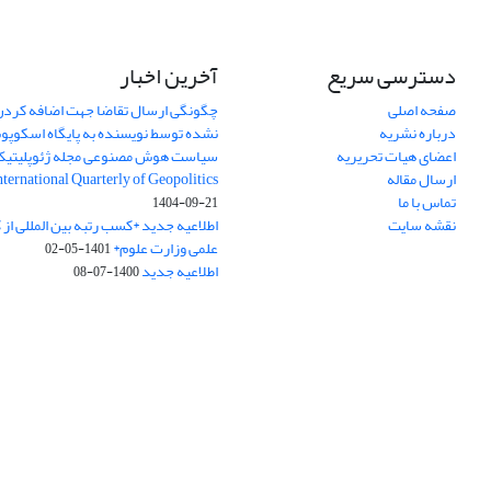
دسترسی سریع
آخرین اخبار
صفحه اصلی
چگونگی ارسال تقاضا جهت اضافه کردن 
درباره نشریه
نشده توسط نویسنده به پایگاه اسکوپ
اعضای هیات تحریریه
سیاست هوش مصنوعی مجله ژئوپلیتی
ارسال مقاله
International Quarterly of Geopolitics
تماس با ما
1404-09-21
نقشه سایت
اطلاعیه جدید *کسب رتبه بین المللی ا
علمی وزارت علوم*
1401-05-02
اطلاعیه جدید
1400-07-08