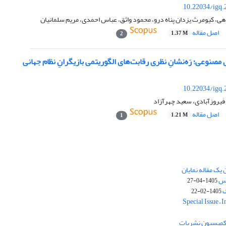
10.22034/igq.
هی، کیومرث یزدان پناه درو، محمود واثق، عباس احمدی، مریم سلمانیان
اصل مقاله
1.37 M
2
مصنوعی؛ رَه‌نشانِ نظری رقابت‌های الگوریتمی بازیگرانِ نظام جهانی
10.22034/igq.
فیروزآبادی، سعید چهرآزاد
اصل مقاله
1.21 M
1
یک مقاله نمایان
وس
1405-04-27
ک
1405-02-22
Special Issue – 
ز کمیسیون نشریات