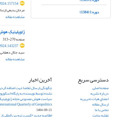
2024.157154
مرجان بدیعی ازندا
دوره 1 (1384)
مشاهده مقاله
ژئوپلیتیکِ هوش 
صفحه
270-313
2024.143237
سید جلال دهقانی 
مشاهده مقاله
دسترسی سریع
آخرین اخبار
صفحه اصلی
چگونگی ارسال تقاضا جهت اضافه کردن 
درباره نشریه
نشده توسط نویسنده به پایگاه اسکوپ
اعضای هیات تحریریه
سیاست هوش مصنوعی مجله ژئوپلیتی
ارسال مقاله
International Quarterly of Geopolitics
تماس با ما
1404-09-21
نقشه سایت
اطلاعیه جدید *کسب رتبه بین المللی ا