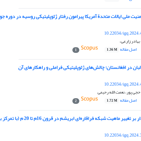
یت ملی ایالات متحدة آمریکا پیرامون رفتار ژئوپلیتیکی روسیه در دوره جو بایدن (2024
10.22034/igq.2024.
هادر زارعی،
اصل مقاله
1.36 M
1
ان در افغانستان؛ چالش‌های ژئوپلیتیکی فراملی و راهکارهای آن
10.22034/igq.2024.
حجی پور، نعمت الله رحیمی
اصل مقاله
1.72 M
2
اهیت شبکه فراقاره‌ای ابریشم در قرون 16م تا 20 م (با تمرکز برنقطة کانونی آن در آسیای مرکزی)
10.22034/igq.2024.