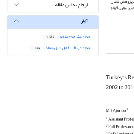
ین پژوهش نشان
ارجاع به این مقاله
ی ایران، تغییر توازن قوا و
آمار
تعداد مشاهده مقاله
1,367
تعداد دریافت فایل اصل مقاله
655
Turkey’s Re
2002 to 201
1
M.J Ajorloo
1
Assistant Profes
2
Full Professor o
3