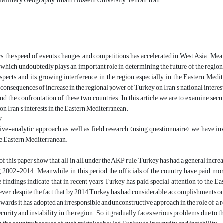
Military Geography, Imam Hossein University, Tehran, Iran
rs, the speed of events, changes, and competitions has accelerated in West Asia. M
which undoubtedly plays an important role in determining the future of the region
aspects and its growing interference in the region especially in the Eastern Medite
consequences of increase in the regional power of Turkey on Iran’s national interes
and the confrontation of these two countries. In this article we are to examine s
on Iran’s interests in the Eastern Mediterranean.
y
ive-analytic approach as well as field research (using questionnaire), we have i
the Eastern Mediterranean.
of this paper show that, all in all, under the AKP rule, Turkey has had a general incr
2002-2014. Meanwhile, in this period, the officials of the country have paid more
 findings indicate that in recent years Turkey has paid special attention to the Ea
ver, despite the fact that by 2014 Turkey has had considerable accomplishments on a 
ards, it has adopted an irresponsible and unconstructive approach in the role of a re
ecurity and instability in the region. So, it gradually faces serious problems due to