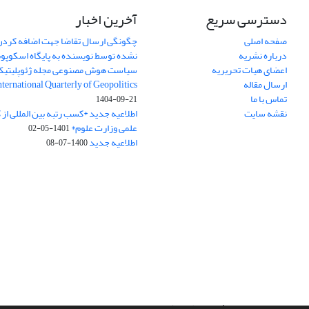
دسترسی سریع
آخرین اخبار
صفحه اصلی
چگونگی ارسال تقاضا جهت اضافه کردن 
درباره نشریه
نشده توسط نویسنده به پایگاه اسکوپ
اعضای هیات تحریریه
سیاست هوش مصنوعی مجله ژئوپلیتی
ارسال مقاله
International Quarterly of Geopolitics
تماس با ما
1404-09-21
نقشه سایت
اطلاعیه جدید *کسب رتبه بین المللی ا
علمی وزارت علوم*
1401-05-02
اطلاعیه جدید
1400-07-08
سامانه مدیریت نشریات علمی.
طراحی و پیاده سازی از
سیناوب