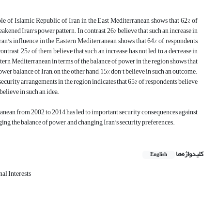
role of Islamic Republic of Iran in the East Mediterranean shows that 62% of
kened Iran's power pattern. In contrast, 26% believe that such an increase in
Iran's influence in the Eastern Mediterranean shows that 64% of respondents
trast, 25% of them believe that such an increase has not led to a decrease in
astern Mediterranean in terms of the balance of power in the region shows that
ower balance of Iran, on the other hand, 15% don't believe in such an outcome.
 security arrangements in the region indicates that 65% of respondents believe
believe in such an idea.
rranean from 2002 to 2014 has led to important security consequences against
nging the balance of power, and changing Iran’s security preferences.
کلیدواژه‌ها
English
al Interests