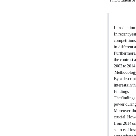
PhD Student of 
Introduction
In recent yea
competitions 
in different 
Furthermore, 
the contrast 
2002 to 2014 
Methodolog
By a descript
interests in 
Findings
The findings 
power during 
Moreover, the
crucial. Howe
from 2014 onw
source of ins