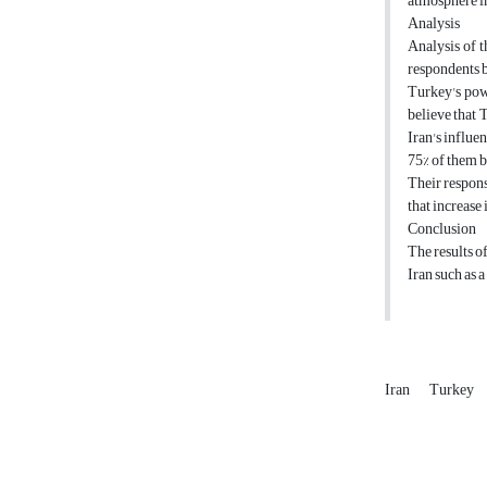
atmosphere in
Analysis
Analysis of t
respondents b
Turkey's powe
believe that 
Iran's influe
75% of them b
Their respons
that increase
Conclusion
The results o
Iran such as 
Iran
Turkey