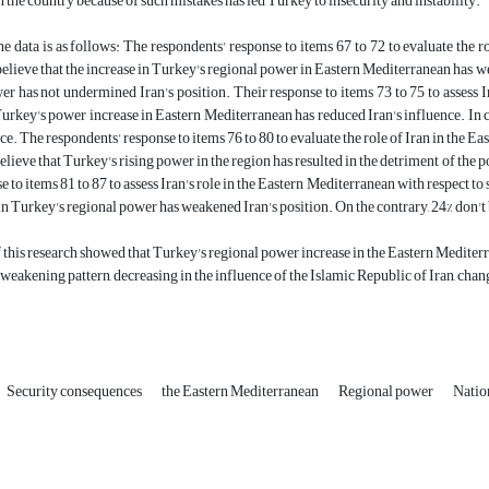
 the country because of such mistakes has led Turkey to insecurity and instability.
he data is as follows: The respondents' response to items 67 to 72 to evaluate the 
elieve that the increase in Turkey's regional power in Eastern Mediterranean has wea
r has not undermined Iran's position. Their response to items 73 to 75 to assess 
Turkey's power increase in Eastern Mediterranean has reduced Iran's influence. In con
nce. The respondents' response to items 76 to 80 to evaluate the role of Iran in the E
elieve that Turkey's rising power in the region has resulted in the detriment of the p
e to items 81 to 87 to assess Iran's role in the Eastern Mediterranean with respect to
 in Turkey's regional power has weakened Iran's position. On the contrary, 24% don't 
f this research showed that Turkey's regional power increase in the Eastern Medite
a weakening pattern, decreasing in the influence of the Islamic Republic of Iran, cha
Security consequences
the Eastern Mediterranean
Regional power
Nation