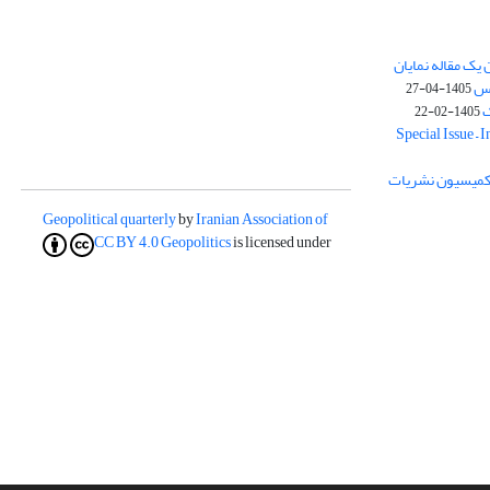
یک مقاله نمایان
وس
1405-04-27
ک
1405-02-22
Special Issue – 
ز کمیسیون نشریات
Geopolitical quarterly
by
Iranian Association of
CC BY 4.0
Geopolitics
is licensed under