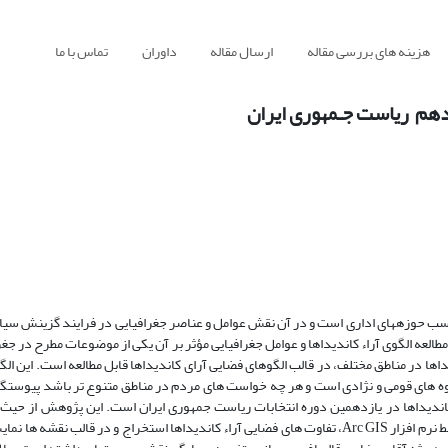
هزینه های بررسی مقاله
ارسال مقاله
داوران
تماس با ما
دهم ‏ ریاست جـمهوری ایران
 حسب حوزههای اداری است ‏و در آن نقش عوامل و عناصر جغرافیایی در فرایند گزینش س
طالعه الگوی آراء کاندیداها و عوامل جغرافیایی ‏مؤثر بر آن یکی از موضوعات مطرح در جغر
اها در مناطق مختلف، در قالب الگوهای فضایی آرای کاندیداها قابل ‏مطالعه است. این ال
گروه های قومی و نژادی است و هر چه خواست های مردم در مناطق متنوع تر باشد پیوستگی 
کاندیداها در ‏یازدهمین دوره انتخابات ریاست جمهوری ایران است. این پژوهش از حی
توصیفی – ‏تحلیلی است و تلاش شده است با استفاده از مدل نقاط شکست در محیط نرم افزار ‏Arc GIS، تفاوت های ‏فضایی آراء کاندیداها استخراج و در