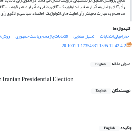
نتایج پژوهش منطبق بر نقشههای ‏کروپلت نشان می دهد در الگوی رأی کاندیداها ب
رأی آقای جلیلی متأثر از متغیر ایدئولوژیک، آقای رضایی ‏متأثر از متغیر قومیت، آق
مذهب و به‌عبارت دقیقتر رأی اقلیت های اکولوژیک، اقتصاد سیاسی و الگوی رأی ‏
کلیدواژه‌ها
جغرافیای انتخابات
تحلیل فضایی
انتخابات یازدهم ریاست جمهوری
روش ن
20.1001.1.17354331.1395.12.42.4.2
عنوان مقاله
English
th Iranian Presidential Election
نویسندگان
English
چکیده
English