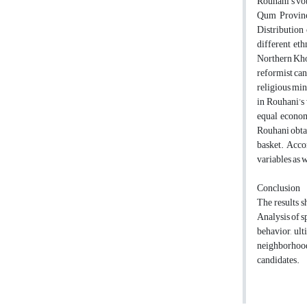
Rouhani’s vot
Qum Province
Distribution
different eth
Northern Khor
reformist can
religious min
in Rouhani’s 
equal economi
Rouhani obtai
basket. Acco
variables as w
Conclusion
The results s
Analysis of sp
behavior, ult
neighborhood
candidates.