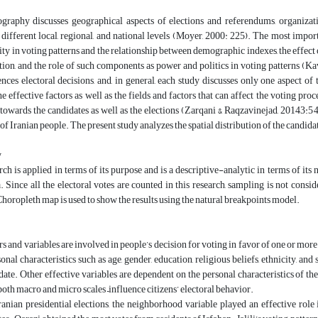
ography discusses geographical aspects of elections and referendums, organizati
 different local, regional, and national levels (Moyer, 2000: 225). The most import
sity in voting patterns and the relationship between demographic indexes, the effect o
tion, and the role of such components as power and politics in voting patterns (K
ences electoral decisions, and, in general, each study discusses only one aspect of t
he effective factors as well as the fields and factors that can affect the voting pro
towards the candidates as well as the elections (Zarqani & Raqzavinejad, 20143:54
 of Iranian people. The present study analyzes the spatial distribution of the candida
y
ch is applied in terms of its purpose and is a descriptive-analytic in terms of its 
. Since all the electoral votes are counted in this research, sampling is not consid
oropleth map is used to show the results using the natural breakpoints model.
rs and variables are involved in people’s decision for voting in favor of one or more
onal characteristics such as age, gender, education, religious beliefs, ethnicity, and
date. Other effective variables are dependent on the personal characteristics of the c
 both macro and micro scales –influence citizens’ electoral behavior.
ranian presidential elections, the neighborhood variable played an effective role 