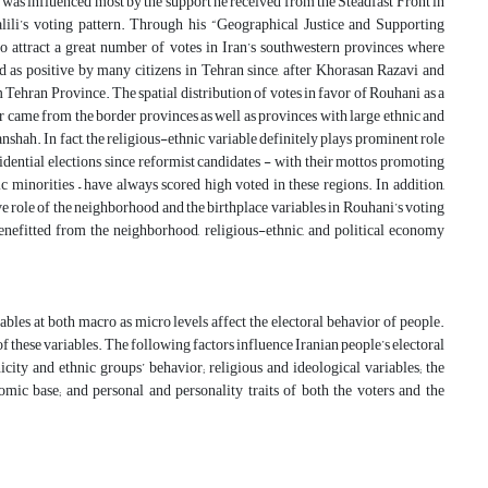
n was influenced most by the support he received from the Steadfast Front in
lili’s voting pattern. Through his “Geographical Justice and Supporting
 attract a great number of votes in Iran’s southwestern provinces where
ed as positive by many citizens in Tehran since, after Khorasan Razavi and
Tehran Province. The spatial distribution of votes in favor of Rouhani as a
vor came from the border provinces as well as provinces with large ethnic and
shah. In fact, the religious-ethnic variable definitely plays prominent role
sidential elections since reformist candidates - with their mottos promoting
c minorities – have always scored high voted in these regions. In addition,
ive role of the neighborhood and the birthplace variables in Rouhani’s voting
enefitted from the neighborhood, religious-ethnic, and political economy
riables at both macro as micro levels affect the electoral behavior of people.
 of these variables. The following factors influence Iranian people’s electoral
icity and ethnic groups’ behavior; religious and ideological variables; the
mic base; and personal and personality traits of both the voters and the