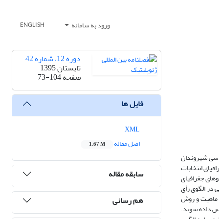
ورود به سامانه
ENGLISH
دوره 12، شماره 42
تابستان 1395
صفحه
73-104
فایل ها
XML
اصل مقاله
1.67 M
یاسی شهروندان
افیای انتخابات
سابقه مقاله
گوهای جغرافیای
در ‏الگوی رأی
ث ماهیت و روش
هم رسانی
 قالب نقشه ها نمایش داده شوند.