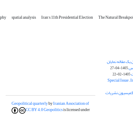
aphy
spatial analysis
Iran’s 11th Presidential Election
The Natural Breakpo
یک مقاله نمایان
وس
1405-04-27
ک
1405-02-22
Special Issue – 
ز کمیسیون نشریات
Geopolitical quarterly
by
Iranian Association of
CC BY 4.0
Geopolitics
is licensed under