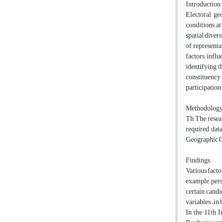
Introduction
Electoral ge
conditions at
spatial diver
of representa
factors influ
identifying t
constituency 
participation
Methodolog
Th The resear
required data
Geographic Ch
Findings
Various facto
example, pers
certain candi
variables – in
In the 11th I