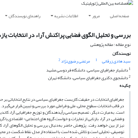
صفحه اصلی
مرور
اطلاعات نشریه
راهنمای نویسندگان
بررسی و تحلیل الگوی فضایی پراکنش آراء در انتخابات یاز
نوع مقاله : مقاله پژوهشی
نویسندگان
2
1
سید هادی زرقانی
مرتضی رضوی‌نژاد
1
دانشیار جغرافیای سیاسی، دانشگاه فردوسی مشهد
2
دانشجوی دکتری جغرافیای سیاسی، دانشگاه تهران
چکیده
جغرافیای انتخابات در حقیقت کاربست جغرافیای سیاسی در نتایج انتخاباتی بر
در قالب انتخابات سطوح ‏محلی، ملی و فراملی مورد بررسی و تبیین قرار می‌گیرد. م
است. به‌عبارت دیگر، تصمیم سیاسی رأی‏دهندگان و توزیع جغرافیایی آراء کاندید
و فضایی در آراء بازتابی از تمایزات و خواست گروه های اجتماعی- ‏اقتصادی یا 
نیز از بین خواهد رفت. پژوهش حاضر به‌دنبال بررسی و تحلیل الگوهای آراء 