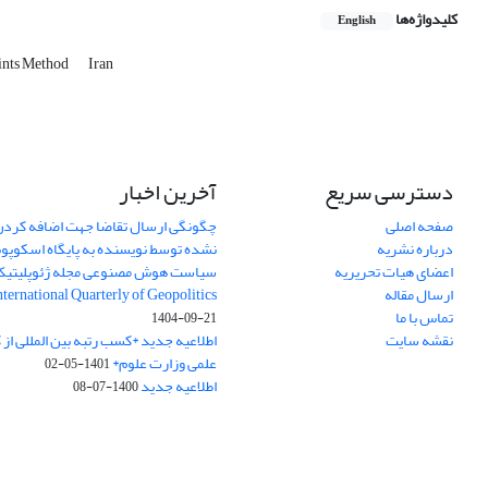
کلیدواژه‌ها
English
ints Method
Iran
دسترسی سریع
آخرین اخبار
صفحه اصلی
چگونگی ارسال تقاضا جهت اضافه کردن 
درباره نشریه
نشده توسط نویسنده به پایگاه اسکوپ
اعضای هیات تحریریه
سیاست هوش مصنوعی مجله ژئوپلیتی
ارسال مقاله
International Quarterly of Geopolitics
تماس با ما
1404-09-21
نقشه سایت
اطلاعیه جدید *کسب رتبه بین المللی ا
علمی وزارت علوم*
1401-05-02
اطلاعیه جدید
1400-07-08