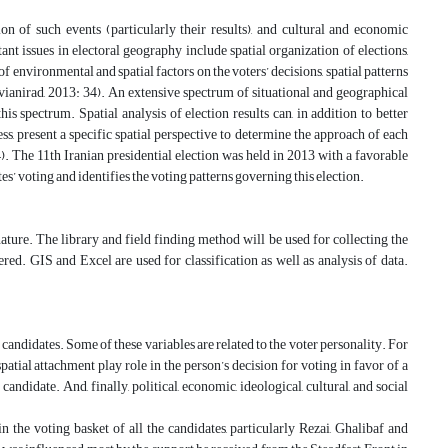
on of such events (particularly their results), and cultural and economic
ant issues in electoral geography include spatial organization of elections,
f environmental and spatial factors on the voters’ decisions, spatial patterns
avianirad, 2013: 34). An extensive spectrum of situational and geographical
his spectrum. Spatial analysis of election results can, in addition to better
cess, present a specific spatial perspective to determine the approach of each
). The 11th Iranian presidential election was held in 2013 with a favorable
tes’ voting and identifies the voting patterns governing this election.
nature. The library and field finding method will be used for collecting the
ered. GIS and Excel are used for classification as well as analysis of data.
 candidates. Some of these variables are related to the voter personality. For
 spatial attachment play role in the person’s decision for voting in favor of a
andidate. And, finally, political, economic, ideological, cultural, and social
in the voting basket of all the candidates, particularly Rezai, Ghalibaf and