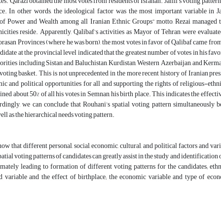
es. Qarazi obtained the most votes from residents of Isfahan. Jalili’s voting patter
. In other words, the ideological factor was the most important variable in Ja
 of Power and Wealth among all Iranian Ethnic Groups” motto, Rezai managed to
nicities reside. Apparently, Qalibaf’s activities as Mayor of Tehran were evaluat
asan Provinces (where he was born), the most votes in favor of Qalibaf came from 
didate at the provincial level indicated that the greatest number of votes in his fa
orities including Sistan and Baluchistan, Kurdistan, Western Azerbaijan, and Kerman
voting basket. This is not unprecedented in the more recent history of Iranian pre
c and political opportunities for all and supporting the rights of religious-ethni
ned about 50% of all his votes in Semnan, his birth place. This indicates the effect
rdingly, we can conclude that Rouhani’s spatial voting pattern simultaneously b
ell as the hierarchical needs voting pattern.
how that different personal, social, economic, cultural, and political factors and va
atial voting patterns of candidates can greatly assist in the study and identification
imately leading to formation of different voting patterns for the candidates; ethn
 variable and the effect of birthplace; the economic variable and type of econo