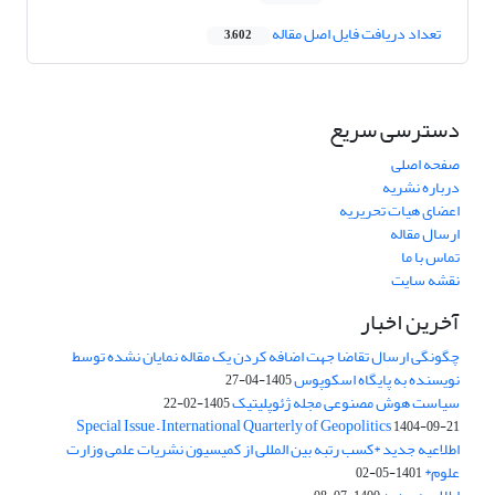
تعداد دریافت فایل اصل مقاله
3,602
دسترسی سریع
صفحه اصلی
درباره نشریه
اعضای هیات تحریریه
ارسال مقاله
تماس با ما
نقشه سایت
آخرین اخبار
چگونگی ارسال تقاضا جهت اضافه کردن یک مقاله نمایان نشده توسط
نویسنده به پایگاه اسکوپوس
1405-04-27
سیاست هوش مصنوعی مجله ژئوپلیتیک
1405-02-22
Special Issue – International Quarterly of Geopolitics
1404-09-21
اطلاعیه جدید *کسب رتبه بین المللی از کمیسیون نشریات علمی وزارت
علوم*
1401-05-02