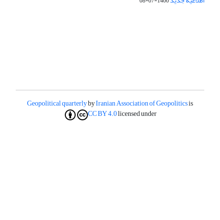
اطلاعیه جدید
1400-07-08
Geopolitical quarterly
by
Iranian Association of Geopolitics
is
CC BY 4.0
licensed under