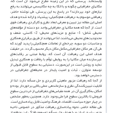
وابسته‌اند. پرسشی که در این زمینه مطرح می‌شود آن است که،
مکانهای جغرافیایی چگونه و با اتکا به چه مکانیسمی می‌توانند به رفع
نیازهای خود بپردازند؟ در پاسخ به این پرسش، طی نوشته حاضر،
رهیافتی موسوم به «رهیافت هم‌تکمیلی» پیشنهاد و ارائه شده و هدف
اصلی این مقاله نیز تبیین و معرفی ابعاد نظری و کارکردی رهیافت فوق
است. از آنجا که همه مکانها ی جغرافیایی واجد دو دسته از مؤلفه‌های
محیطی شامل: 1- منابع و مزیت‌های محیطی؛ 2- کاستی، ضعف و
محدودیت‌های محیطی می‌باشند، لذا می‌توانند از طریق برقراری همکاری
و مناسبات دو سویه، چرخه‌ای از تعاملات هم‌تکمیلی را پدید آورند که
طی آن، هر مکان جغرافیایی مکمل مکان دیگر محسوب گردد. در حقیقت
هدف اصلی این رهیافت آن است که، روابط مبتنی بر رقابت‌های
غیرسازنده میان مکانها را به روابطی توأم با رفاقت و همکاری تبدیل
نماید و روشن است در این‌صورت، دستیابی به سطوح قابل قبولی از
توسعه متوازن ، ثبات و امنیت پایدار در محیط‌های جغرافیایی در
دسترس خواهد بود.
از آنجا که رهیافت مزبور ماهیتی کاربردی و حل مسأله دارد؛ لذا از
قابلیت تبیین‌کنندگی نظری و سازماندهی عملی بالایی برخوردار بوده و
امکان به‌کارگیری آن در همه مقیاس‌های جغرافیایی از خردترین سطوح
فروملی تا بالاترین سطوح فرا ملی وجود دارد. همچنین به‌طور مشخص
در چهار حوزه سیاست،‌ اقتصاد، فرهنگ و امنیت قابل پیاده‌سازی است.
طی مقاله حاضر، نحوه پیاده‌سازی رهیافت مذکور در خصوص ناحیه
جنوب شرق ایران و با هدف حل مسأله توسعه‌نیافتگی این منطقه از