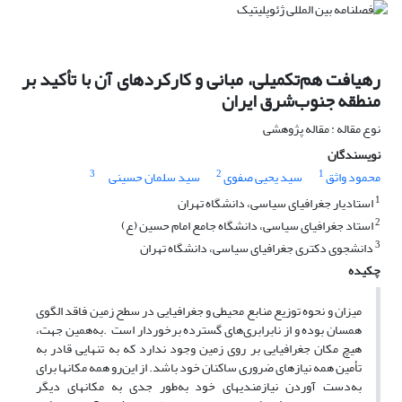
رهیافت هم‌تکمیلی، مبانی و کارکردهای آن با تأکید بر
منطقه جنوب‌شرق ایران
نوع مقاله : مقاله پژوهشی
نویسندگان
3
2
1
محمود واثق
سید یحیی صفوی
سید سلمان حسینی
1
استادیار جغرافیای سیاسی، دانشگاه تهران
2
استاد جغرافیای سیاسی، دانشگاه جامع امام حسین (ع)
3
دانشجوی دکتری جغرافیای سیاسی، دانشگاه تهران
چکیده
میزان و نحوه توزیع منابع محیطی و جغرافیایی در سطح زمین فاقد الگوی
همسان بوده و از نابرابری‌های گسترده برخوردار است .به‌همین جهت،
هیچ مکان جغرافیایی بر روی زمین وجود ندارد که به تنهایی قادر به
تأمین همه نیازهای ضروری ساکنان خود باشد. از این‌رو همه مکانها برای
به‌دست آوردن نیازمندیهای خود به‌طور جدی به مکانهای دیگر