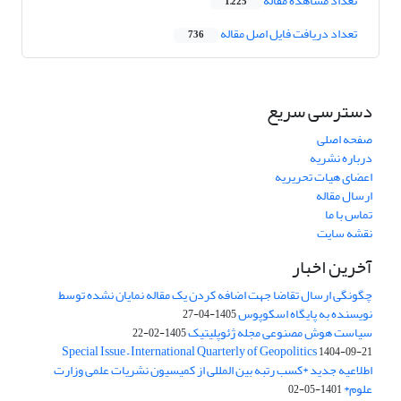
تعداد مشاهده مقاله
1,225
تعداد دریافت فایل اصل مقاله
736
دسترسی سریع
صفحه اصلی
درباره نشریه
اعضای هیات تحریریه
ارسال مقاله
تماس با ما
نقشه سایت
آخرین اخبار
چگونگی ارسال تقاضا جهت اضافه کردن یک مقاله نمایان نشده توسط
نویسنده به پایگاه اسکوپوس
1405-04-27
سیاست هوش مصنوعی مجله ژئوپلیتیک
1405-02-22
Special Issue – International Quarterly of Geopolitics
1404-09-21
اطلاعیه جدید *کسب رتبه بین المللی از کمیسیون نشریات علمی وزارت
علوم*
1401-05-02