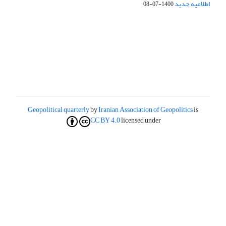
اطلاعیه جدید
1400-07-08
Geopolitical quarterly
by
Iranian Association of Geopolitics
is
CC BY 4.0
licensed under