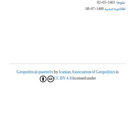
علوم*
1401-05-02
اطلاعیه جدید
1400-07-08
Geopolitical quarterly
by
Iranian Association of Geopolitics
is
CC BY 4.0
licensed under