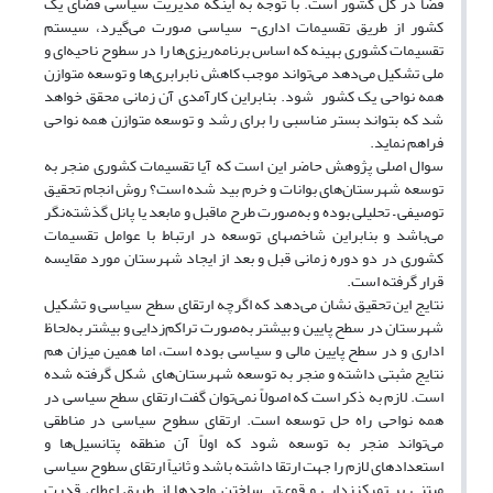
فضا در کل کشور است. با توجه به اینکه مدیریت سیاسی فضای یک
کشور از طریق تقسیمات اداری- سیاسی صورت می‌گیرد، سیستم
تقسیمات کشوری بهینه که اساس برنامه‌ریزی‌ها را در سطوح ناحیه‌ای و
ملی تشکیل می‌دهد می‌تواند موجب کاهش نابرابری‌ها و توسعه متوازن
همه نواحی یک کشور شود. بنابراین کارآمدی آن زمانی محقق خواهد
شد که بتواند بستر مناسبی را برای رشد و توسعه متوازن همه نواحی
فراهم نماید.
سوال اصلی پژوهش حاضر این است که آیا تقسیمات کشوری منجر به
توسعه شهرستان‌های بوانات و خرم بید شده است؟ روش انجام تحقیق
توصیفی – تحلیلی بوده و به‌صورت طرح ماقبل و مابعد یا پانل گذشته‌نگر
می‌باشد و بنابراین شاخصهای توسعه در ارتباط با عوامل تقسیمات
کشوری در دو دوره زمانی قبل و بعد از ایجاد شهرستان مورد مقایسه
قرار گرفته است.
نتایج این تحقیق نشان می‌دهد که اگرچه ارتقای سطح سیاسی و تشکیل
شهرستان در سطح پایین و بیشتر به‌صورت تراکم‌زدایی و بیشتر به‌لحاظ
اداری و در سطح پایین مالی و سیاسی بوده است، اما همین میزان هم
نتایج مثبتی داشته و منجر به توسعه شهرستان‌های شکل گرفته شده
است. لازم به ذکر است که اصولاً نمی‌توان گفت ارتقای سطح سیاسی در
همه نواحی راه حل توسعه است. ارتقای سطوح سیاسی در مناطقی
می‌تواند منجر به توسعه شود که اولاً آن منطقه پتانسیل‌ها و
استعدادهای لازم را جهت ارتقا داشته باشد و ثانیاً ارتقای سطوح سیاسی
مبتنی بر تمرکززدایی و قوی‌تر ساختن واحدها از طریق اعطای قدرت