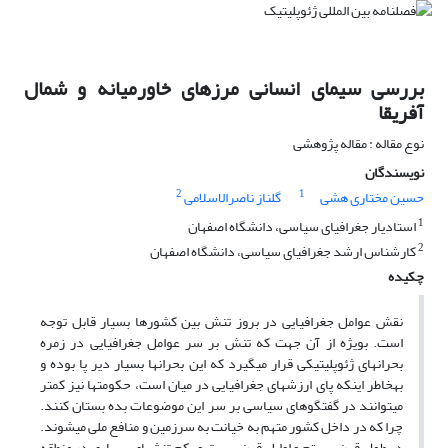
بررسی سیمای انسانی مرزهای خاورمیانه و شمال
آفریقا
نوع مقاله : مقاله پژوهشی
نویسندگان
2
1
حسین مختاری هشی
گلناز ناصرالاسلامی
1
استادیار جغرافیای سیاسی، دانشگاه اصفهان
2
کارشناس ارشد جغرافیای سیاسی، دانشگاه اصفهان
چکیده
نقش عوامل جغرافیایی در بروز تنش بین کشورها بسیار قابل توجه
است. بویژه از آن جهت که تنش بر سر عوامل جغرافیایی در زمره
بحرانهای ژئوپلیتیکی قرار میگیرد که این بحرانها بسیار دیر پا بوده و
بهخاطر اینکه پای ارزشهای جغرافیایی در میان است، حکومتها نیز کمتر
میتوانند در گفتگوهای سیاسی بر سر این موضوعات بده بستان کنند.
چرا که در داخل کشور متهم به خیانت به سرزمین و منافع ملی میشوند.
در طول قرن بیستم و اوایل قرن بیست و یکم تنشهای بسیاری در منطقه