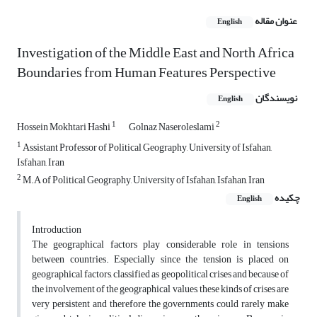
عنوان مقاله
English
Investigation of the Middle East and North Africa
Boundaries from Human Features Perspective
نویسندگان
English
1
2
Hossein Mokhtari Hashi
Golnaz Naseroleslami
1
Assistant Professor of Political Geography, University of Isfahan,
Isfahan, Iran
2
M.A of Political Geography, University of Isfahan, Isfahan, Iran
چکیده
English
Introduction
The geographical factors play considerable role in tensions
between countries. Especially since the tension is placed on
geographical factors, classified as geopolitical crises and because of
the involvement of the geographical values, these kinds of crises are
very persistent and therefore the governments could rarely make