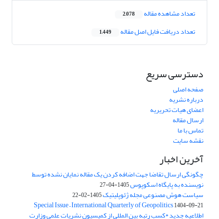
تعداد مشاهده مقاله
2,078
تعداد دریافت فایل اصل مقاله
1,449
دسترسی سریع
صفحه اصلی
درباره نشریه
اعضای هیات تحریریه
ارسال مقاله
تماس با ما
نقشه سایت
آخرین اخبار
چگونگی ارسال تقاضا جهت اضافه کردن یک مقاله نمایان نشده توسط
نویسنده به پایگاه اسکوپوس
1405-04-27
سیاست هوش مصنوعی مجله ژئوپلیتیک
1405-02-22
Special Issue – International Quarterly of Geopolitics
1404-09-21
اطلاعیه جدید *کسب رتبه بین المللی از کمیسیون نشریات علمی وزارت