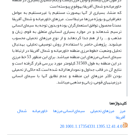
خاورمیانه و شمال آفریقا بهوقوع پیوسته است
که منشاء بسیاری از آنها بهصورت مستقیم یا غیرمستقیم به عوامل
جغرافیایی و بویژه مرزها مرتبط است. مرزهای خاورمیانه و شمال آفریقا
عمدتاً محصول توافق استعمارگران بوده و بدون توجه به سیمای انسانی
ترسیم شدهاند و در موارد بسیاری انسانهای متعلق به قوم، زبان و
مذهب و... را از هم جدا کردهاند و از نوع مرزهای تحمیلی محسوب
میشوند. پژوهش حاضر با استفاده از روش توصیفی– تحلیلی، بهدنبال
تحلیل وضعیت خطوط مرزی منطقه خاورمیانه و شمال آفریقا در ارتباط با
سیمای انسانی مرزهای این منطقه میباشد. برای این منظور 53 خط مرزی
در این منطقه به طول 31569 کیلومتر مورد بررسی قرار گرفته است و
نتایج آن در قالب جداول و نمودارها ارائه شده است که حاکی از تحمیلی
بودن اکثر مزرهای این منطقه و عدم تطابق آنها با سیمای انسانی
درزمینههای قومی، زبانی و مذهبی میباشد.
کلیدواژه‌ها
مرز
مرزهای تحمیلی
سیمای انسانی مرزها
خاورمیانه
شمال
آفریقا
20.1001.1.17354331.1395.12.41.4.0