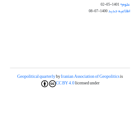
علوم*
1401-05-02
اطلاعیه جدید
1400-07-08
Geopolitical quarterly
by
Iranian Association of Geopolitics
is
CC BY 4.0
licensed under