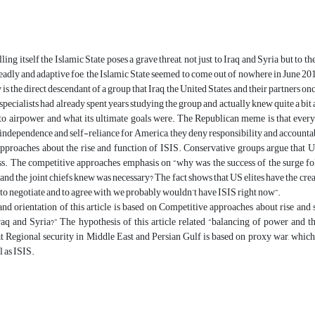
ing itself the Islamic State poses a grave threat, not just to Iraq and Syria but to t
eadly and adaptive foe, the Islamic State seemed to come out of nowhere in June 201
 is the direct descendant of a group that Iraq, the United States, and their partners on
specialists had already spent years studying the group and actually knew quite a bit a
to airpower, and what its ultimate goals were. The Republican meme is that every
ndependence and self-reliance for America, they deny responsibility and accountabi
pproaches about the rise and function of ISIS. Conservative groups argue that US
ss. The competitive approaches emphasis on “why was the success of the surge fol
d the joint chiefs knew was necessary? The fact shows that US elites have the crea
 to negotiate and to agree with, we probably wouldn’t have ISIS right now”.
nd orientation of this article is based on Competitive approaches about rise and
raq and Syria?” The hypothesis of this article related “balancing of power and th
at Regional security in Middle East and Persian Gulf is based on proxy war, whi
l as ISIS.