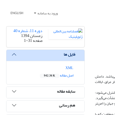
ورود به سامانه
ENGLISH
دوره 11، شماره 40
زمستان 1394
صفحه
1-31
فایل ها
XML
اصل مقاله
می‌باشد. داعش
942.36 K
کبار عراق، ایالات
سابقه مقاله
 کنترل می‌شود؛
نشأت می‌گیرد.
ر اساس دیدگاه GOP، جورج بوش ایالات متحده و جهان را امن‌تر
هم رسانی
 موفقیت که با