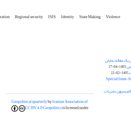
gration
Regional security
ISIS
Identity
State Making
Violence
یک مقاله نمایان
وس
1405-04-27
ک
1405-02-22
Special Issue – 
ز کمیسیون نشریات
Geopolitical quarterly
by
Iranian Association of
CC BY 4.0
Geopolitics
is licensed under