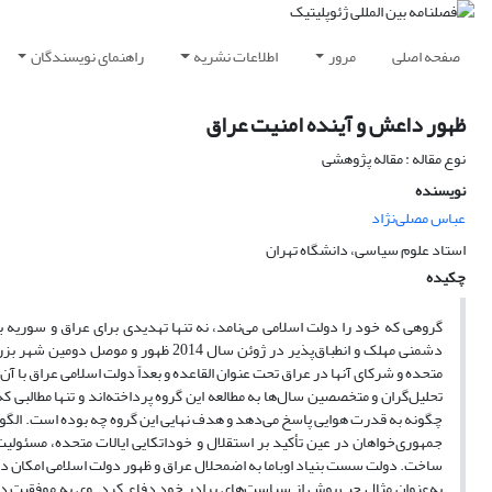
صفحه اصلی
مرور
اطلاعات نشریه
راهنمای نویسندگان
ظهور داعش و آینده امنیت عراق
نوع مقاله : مقاله پژوهشی
نویسنده
عباس مصلی‌نژاد
استاد علوم سیاسی، دانشگاه تهران
چکیده
گروهی که خود را دولت اسلامی می‌نامد، نه تنها تهدیدی برای عراق و سوریه ب
دشمنی مهلک و انطباق‌پذیر در ژوئن سال 
متحده و شرکای آنها در عراق تحت عنوان القاعده و بعداً دولت اسلامی عراق با آن 
تحلیل‌گران و متخصصین سال‌ها به مطالعه این گروه پرداخته‌اند و تنها مطالبی که 
چگونه به قدرت هوایی پاسخ می‌دهد و هدف نهایی این گروه چه بوده است. الگوی
ساخت. دولت سست بنیاد اوباما به اضمحلال عراق و ظهور دولت اسلامی امکان دا
به‌عنوان مثال جب بوش از سیاست‌های برادر خود دفاع کرد. وی به موفقیت درخ