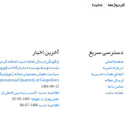
کلیدواژه‌ها
English
دسترسی سریع
آخرین اخبار
صفحه اصلی
چگونگی ارسال تقاضا جهت اضافه کردن 
درباره نشریه
نشده توسط نویسنده به پایگاه اسکوپ
اعضای هیات تحریریه
سیاست هوش مصنوعی مجله ژئوپلیتی
ارسال مقاله
International Quarterly of Geopolitics
تماس با ما
1404-09-21
نقشه سایت
اطلاعیه جدید *کسب رتبه بین المللی ا
علمی وزارت علوم*
1401-05-02
اطلاعیه جدید
1400-07-08