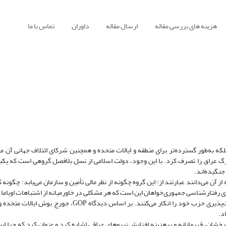
هزینه های بررسی مقاله
ارسال مقاله
داوران
تماس با ما
لکه به‌‌طور گسترده‌تر برای منطقه و ایالات متحده و همچنین شرکای ائتلاف جهانی آن 
2014 ظهور و موصل دومین شهر بزرگ عراق را تصرف کرد. با این وجود، دولت اسلامی از نسل بلافصل گروهی است که ی
جنگیده‌اند.
از آن می‌دانند عبارتند از: این گروه چگونه از نظر مالی تأمین و سازمان می‌یابد؛ چگونه
 رفتارشناسی جمهوری‌خواهان این است که هر مشکلی در خاورمیانه از اشتباهات اوباما 
جمهوری‌خواهان در عین تأکید بر استقلال و خوداتکایی ایالات متحده، مسئولیت‌پذیری حزب خود را انکار می‌کنند. ب
د.
شان، قهرمانانه و پرهزینه افزایش نیروهای عراقی اشاره کرد و عنوان کرد که چرا این