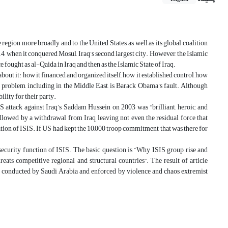
he region more broadly and to the United States, as well as its global coalition
4, when it conquered Mosul, Iraq’s second largest city. However, the Islamic
ce fought as al-Qaida in Iraq and then as the Islamic State of Iraq.
bout it: how it financed and organized itself, how it established control, how
 problem, including in the Middle East, is Barack Obama’s fault. Although
lity for their party.
 attack against Iraq’s Saddam Hussein on 2003 was “brilliant, heroic, and
lowed by a withdrawal from Iraq, leaving not even the residual force that
tion of ISIS. If US had kept the 10,000 troop commitment that was there for
 security function of ISIS. The basic question is “Why ISIS group rise and
reats competitive regional and structural countries”. The result of article
ch conducted by Saudi Arabia and enforced by violence and chaos extremist