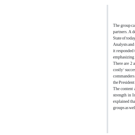
The group call
partners. A d
State of today
Analysts and 
it responded 
emphasizing i
There are 2 a
costly” succe
commanders an
the President
The content a
strength in I
explained th
groups as wel