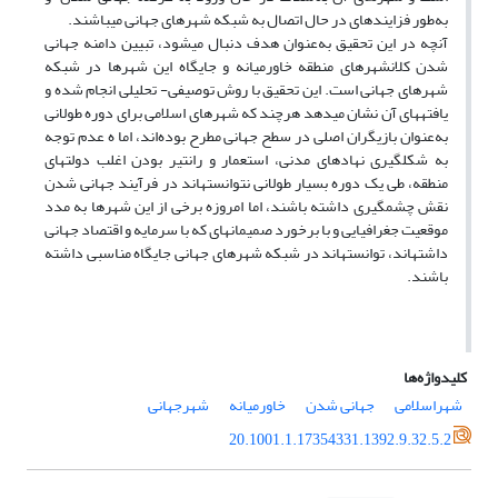
به‌طور فزاینده­ای در حال اتصال به شبکه شهرهای جهانی می­باشند.
آنچه در این تحقیق به‌عنوان هدف دنبال می­شود، تبیین دامنه جهانی
شدن کلانشهرهای منطقه خاورمیانه و جایگاه این شهرها در شبکه
شهر­های جهانی است. این تحقیق با روش توصیفی- تحلیلی انجام شده و
یافته­های آن نشان می­دهد هرچند که شهرهای اسلامی برای دوره طولانی
به‌عنوان بازیگران اصلی در سطح جهانی مطرح بوده‌اند، اما ه‌ عدم توجه
به شکل­گیری نهادهای مدنی، استعمار و رانتیر بودن اغلب دولت­های
منطقه، طی یک دوره بسیار طولانی نتوانسته­اند در فرآیند جهانی شدن
نقش چشمگیری داشته باشند‏، اما امروزه برخی از این شهر­ها به مدد
موقعیت جغرافیایی و با برخورد صمیمانه­ای که با سرمایه و اقتصاد جهانی
داشته­اند، توانسته­اند در شبکه شهرهای جهانی جایگاه مناسبی داشته
باشند.
کلیدواژه‌ها
شهراسلامی
جهانی شدن
خاورمیانه
شهرجهانی
20.1001.1.17354331.1392.9.32.5.2