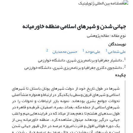
جهانی شدن و شهرهای اسلامی منطقه خاورمیانه
نوع مقاله : مقاله پژوهشی
نویسندگان
2
1
1
علی شماعی
علی موحد
حسین محمدیان
1
ـ دانشیار جغرافیا و برنامه‌ریزی شهری، دانشگاه خوارزمی
2
ـ دانشجوی دکتری جغرافیا و برنامه‌ریزی شهری، دانشگاه خوارزمی
چکیده
شهرها در طول تاریخ خود از دولت شهرهای یونان باستان تا شهرهای
اسلامی و شهرهای قرون وسطی با یکدیگر در ارتباط و همواره منشأ اصلی
تحولات جوامع بشری بوده­اند. نمونه بازر ارتباطات و تحولات را در
شهرهای اسلامی از جمله مکه، بغداد، بصره، اصفهان، قرطبه و قاهره در
طول سده­های هشتم تا دهم بعد از میلاد که در فرایندهایی مهم و اغلب
جهانی، درگیر بوده­اند می­توان مشاهده کرد. منطقه خاورمیانه پس از
یک دوره طولانی افول و فترت امروزه عرصه در حال ظهور جهانی شدن
است و شهرهای آن به‌شدت در حال ورود به عرصه جهانی شدن و