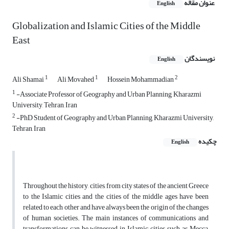
عنوان مقاله
English
Globalization and Islamic Cities of the Middle
East
نویسندگان
English
1
1
2
Ali Shamai
Ali Movahed
Hossein Mohammadian
1
-Associate Professor of Geography and Urban Planning, Kharazmi
University, Tehran, Iran
2
-PhD Student of Geography and Urban Planning, Kharazmi University,
Tehran, Iran
چکیده
English
Throughout the history, cities, from city states of the ancient Greece
to the Islamic cities and the cities of the middle ages have been
related to each other and have always been the origin of the changes
of human societies. The main instances of communications and
transformations can be witnessed in Islamic cities, such as Mecca,