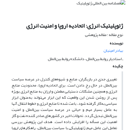
ژئوپلیتیک انرژی: اتحادیه اروپا و امنیت انرژی
نوع مقاله : مقاله پژوهشی
نویسنده
بهادر امینیان
ـ استادیار روابط بین‌الملل، دانشکده روابط بین‌الملل
چکیده
تغییری جدی در بازیگران، منابع و شیوه‌های کنترل در عرصه سیاست
بین‌الملل در حال رخ دادن است. برای اتحادیه اروپا، محدودیت منابع
انرژی و همچنین مشکلات دستیابی مطمئن و ارزان به منابع انرژی بویژه
پس از روشن شدن این واقعیت که این ابزار می‌تواند به‌عنوان ابزار
سیاسی به‌کار گرفته شود، باعث شده تا منابع انرژی و خطوط انتقال آنها
به عامل بسیار مهم و حیاتی در عرصه سیاست بین‌الملل و امنیت
بین‌الملل تبدیل گردد. تحولات اخیر در کشورهای صادر کننده نفت و گاز
اهمیت این مسأله را افزایش داده است. هدف این پژوهش بررسی
تعامل این عامل مهم ژئوپلیتیکی با سیاست بین‌الملل، راهکارهای اروپا