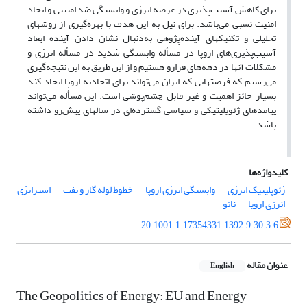
برای کاهش آسیب‌پذیری در عرصه انرژی و وابستگی ضد امنیتی و ایجاد
امنیت نسبی می‌باشد. برای نیل به این هدف با بهره‌گیری از روشهای
تحلیلی و تکنیکهای آینده‌پژوهی به‌دنبال نشان دادن آینده ابعاد
آسیب‌پذیری‌های اروپا در مسأله وابستگی شدید در مسأله انرژی و
مشکلات آنها در دهه‌های فرارو هستیم و از این طریق به این نتیجه‌گیری
می‌رسیم که فرصتهایی که ایران می‌تواند برای اتحادیه اروپا ایجاد کند
بسیار حائز اهمیت و غیر قابل چشم‌پوشی است. این مسأله می‌تواند
پیامدهای ژئوپلیتیکی و سیاسی گسترده‌ای در سالهای پیش‌رو داشته
باشد.
کلیدواژه‌ها
ژئوپلیتیک انرژی
وابستگی انرژی اروپا
خطوط لوله گاز و نفت
استراتژی
انرژی اروپا
ناتو
20.1001.1.17354331.1392.9.30.3.6
عنوان مقاله
English
The Geopolitics of Energy: EU and Energy