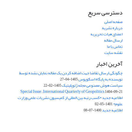
دسترسی سریع
صفحه اصلی
درباره نشریه
اعضای هیات تحریریه
ارسال مقاله
تماس با ما
نقشه سایت
آخرین اخبار
چگونگی ارسال تقاضا جهت اضافه کردن یک مقاله نمایان نشده توسط
نویسنده به پایگاه اسکوپوس
1405-04-27
سیاست هوش مصنوعی مجله ژئوپلیتیک
1405-02-22
Special Issue – International Quarterly of Geopolitics
1404-09-21
اطلاعیه جدید *کسب رتبه بین المللی از کمیسیون نشریات علمی وزارت
علوم*
1401-05-02
اطلاعیه جدید
1400-07-08