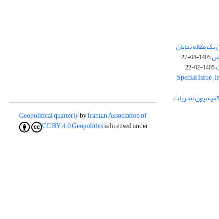
یک مقاله نمایان
وس
1405-04-27
ک
1405-02-22
Special Issue – 
ز کمیسیون نشریات
Geopolitical quarterly
by
Iranian Association of
CC BY 4.0
Geopolitics
is licensed under