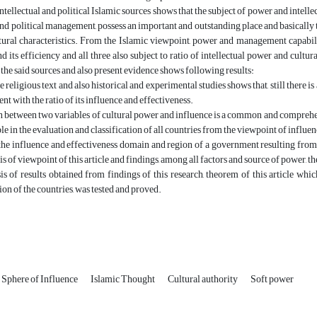
intellectual and political Islamic sources shows that the subject of power and intell
 and political management, possess an important and outstanding place and basicall
tural characteristics. From the Islamic viewpoint, power and management capabili
d its efficiency and all three also subject to ratio of intellectual power and cultu
the said sources and also present evidence shows following results:
e religious text and also historical and experimental studies shows that, still there 
nt with the ratio of its influence and effectiveness.
n between two variables of cultural power and influence is a common and comprehen
able in the evaluation and classification of all countries from the viewpoint of infl
the influence and effectiveness domain and region of a government resulting from 
is of viewpoint of this article and findings, among all factors and source of power, t
is of results obtained from findings of this research, theorem of this article wh
ion of the countries, was tested and proved.
Sphere of Influence
Islamic Thought
Cultural authority
Soft power