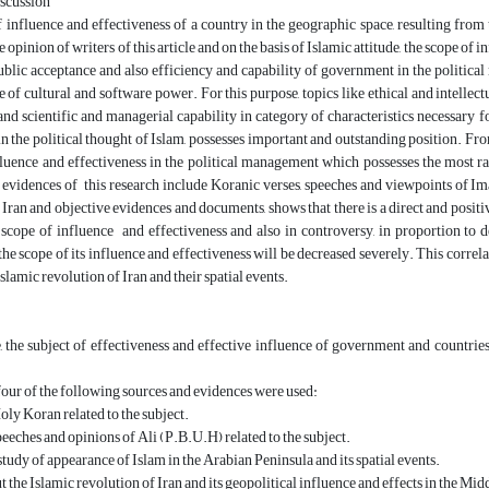
iscussion
influence and effectiveness of a country in the geographic space, resulting from 
e opinion of writers of this article and on the basis of Islamic attitude, the scope o
ublic acceptance and also efficiency and capability of government in the political
 of cultural and software power. For this purpose, topics like ethical and intellectua
nd scientific and managerial capability in category of characteristics necessary 
 the political thought of Islam, possesses important and outstanding position. Fr
luence and effectiveness in the political management which possesses the most rati
evidences of this research include Koranic verses, speeches and viewpoints of Im
 Iran and objective evidences and documents, shows that there is a direct and posit
 scope of influence and effectiveness and also in controversy, in proportion to d
he scope of its influence and effectiveness will be decreased severely. This correla
slamic revolution of Iran and their spatial events.
le, the subject of effectiveness and effective influence of government and countri
, four of the following sources and evidences were used:
Holy Koran related to the subject.
speeches and opinions of Ali (P.B.U.H) related to the subject.
 study of appearance of Islam in the Arabian Peninsula and its spatial events.
t the Islamic revolution of Iran and its geopolitical influence and effects in the Mi