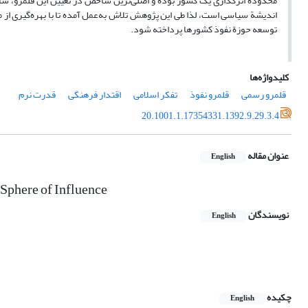
محدودة اثرگذاری یک کشور بوده و اصلی‌ترین شاخص در تعیین این قلمرو، شاخ
اندیشة سیاسی است، لذا طی این پژوهش تلاش به‌عمل آمده تا با بهره‌گیری از
توسعه حوزة نفوذ کشورها پرداخته شود.
کلیدواژه‌ها
قلمرو رسمی
قلمرو نفوذ
تفکر اسلامی
اقتدار فرهنگی
قدرت نرم
20.1001.1.17354331.1392.9.29.3.4
عنوان مقاله
English
 Sphere of Influence
نویسندگان
English
چکیده
English