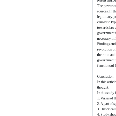
Result and D
The power of 
sources. In th
legitimacy, p
caused to type
towards law a
government in
necessary inf
Findings and 
revolution of
the ratio and
government, t
functions of I
Conclusion
In this artic
thought.
In this study
1. Verses of 
2. A part of 
3. Historical
4. Study abou