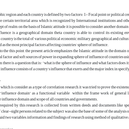
ic region and each country is defined by two factors: 1- Focal point or political cen
e certain territorial area which is recognized by International institutions and oth
pt of realm, on the basis of Islamic attitude, it is possible to consider another domai
fluence is a geographical domain theta country is able to control its existing 
 country is the total of various political, economic, military, geographical and cultural
d as the most principal factors affecting countries' sphere of influence.
o the this point, the present article emphasizes the Islamic attitude in the domain of
ral factor and soft sources of power in expanding sphere of influence of countries usi
on, there is a question that is: “what is the sphere of influence and what factors does i
 influence consists of a country’s influence that exerts and the major index in specify
y
le which is consider as a type of correlation research, it was tried to prove the exis
 “influence domain” as a functional variable , within the frame work of general 
e influence domain and scope of all countries and governments.
equired by this research is collected from written deeds and documents like speci
clear-sight persons related to the subject was also the base of some of the analysis o
aid two variables, information and findings of research using method of qualitative