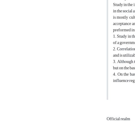
Study in the 
in the social
is mostly cul
acceptance an
preformed in 
1. Study in th
of a governme
2. Correlatio
and is utiliz
3. Although, 
but on the bas
4. On the bas
influence reg
Official realm