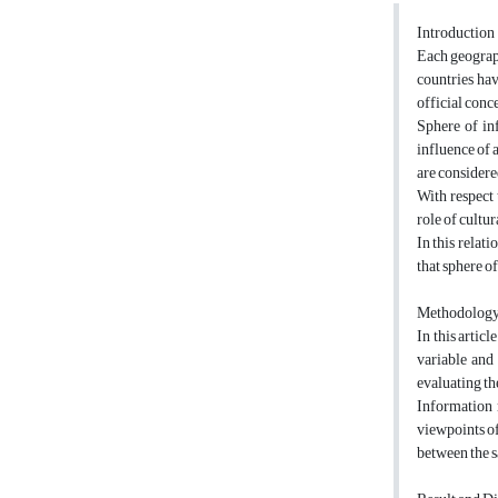
Introduction
Each geograph
countries hav
official conce
Sphere of in
influence of a
are considere
With respect t
role of cultu
In this relati
that sphere of
Methodolog
In this artic
variable and
evaluating th
Information r
viewpoints of 
between the s