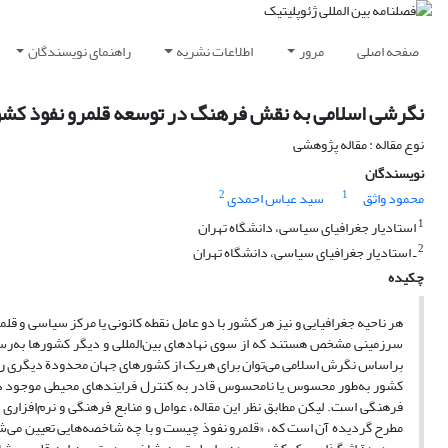
صفحه اصلی
مرور
اطلاعات نشریه
راهنمای نویسندگان
نگرشی اسلامی به نقش فرهنگ در توسعه قلمرو نفوذ کشو
نوع مقاله : مقاله پژوهشی
نویسندگان
2
1
محمود واثق
سید عباس احمدی
1
استادیار جغرافیای سیاسی، دانشگاه تهران
2
ـ استادیار جغرافیای سیاسی، دانشگاه تهران
چکیده
هر ناحیه جغرافیایی و نیز هر کشور با دو عامل نقطه کانونی یا مرکز سیاسی و ق
سرزمینی مشخص هستند که از سوی نهادهای بین‌المللی و دیگر کشورها به‌رس
براساس نگرش اسلامی می‌توان برای هریک از کشورهای جهان محدودة دیگری را در
کشور به‌طور محسوس یا نامحسوس قادر به کنترل فرایندهای محیطی موجود در 
فرهنگی است. لیکن مطابق نظر این مقاله، عوامل و منابع فرهنگی و نرم‌افزاری
مطرح گردیده آن است که، «قلمرو نفوذ چیست و با چه شاخصه‌هایی تعیین می‌ش