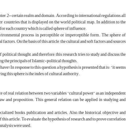
ter, 2- certain realm and domain. According to international regulations, all
er countries that is displayed on the world political map. In addition to the
n for each country which is called sphere of influence.
environmental process in perceptible or imperceptible form. The sphere of
 factors. On the basis of this article, the cultural and soft factors and sources
 political thought, and therefore, this research tries to study and discuss the
ng the principals of Islamic-political thoughts.
t have? In response to this question, a hypothesis is presented that is: “it seems
ing this sphere is the index of cultural authority.
tence of real relation between two variables “cultural power” as an independent
law and proposition. This general relation can be applied in studying and
alized books, publication and articles. Also, the historical, objective and
f this article. To evaluate the hypothesis of research and to prove correlation
 analysis were used.