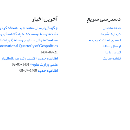
دسترسی سریع
آخرین اخبار
صفحه اصلی
چگونگی ارسال تقاضا جهت اضافه کردن 
درباره نشریه
نشده توسط نویسنده به پایگاه اسکوپ
اعضای هیات تحریریه
سیاست هوش مصنوعی مجله ژئوپلیتی
ارسال مقاله
International Quarterly of Geopolitics
تماس با ما
1404-09-21
نقشه سایت
اطلاعیه جدید *کسب رتبه بین المللی ا
علمی وزارت علوم*
1401-05-02
اطلاعیه جدید
1400-07-08