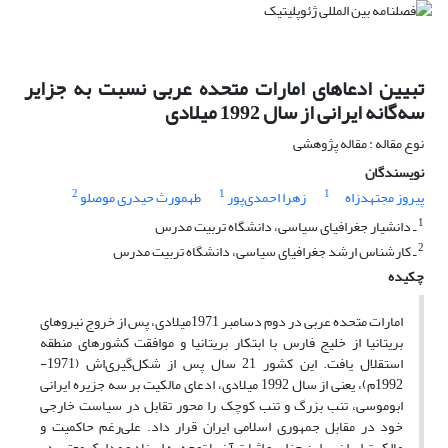
تبیین ادعاهای امارات متحده عربی نسبت به جزایر
سه‌گانه ایرانی از سال 1992 میلادی
نوع مقاله : مقاله پژوهشی
نویسندگان
2
1
1
پیروز مجتهدزاه
زهرا احمدی‌پور
طهمورث حیدری موصلو
1
ـ دانشیار جغرافیای سیاسی، دانشگاه تربیت مدرس
2
ـ کارشناس ارشد جغرافیای سیاسی، دانشگاه تربیت مدرس
چکیده
امارات متحده عربی در دوم دسامبر 1971میلادی، پس از خروج نیروهای
بریتانیا از خلیج فارس با ابتکار بریتانیا و موافقت کشورهای منطقه
استقلال یافت. این کشور 21 سال پس از شکل‌گیری‌اش (1971-
1992م)، یعنی از سال 1992 میلادی، ادعای مالکیت بر سه جزیره ایرانی
ابوموسی، تنب بزرگ و تنب کوچک را محور تقابل در سیاست خارجی
خود در مقابل جمهوری اسلامی ایران قرار داد. علی‌رغم حاکمیت و
مالکیت ایران بر این جزایر و اثبات آن با توجه به اسناد و مدارک معتبر در