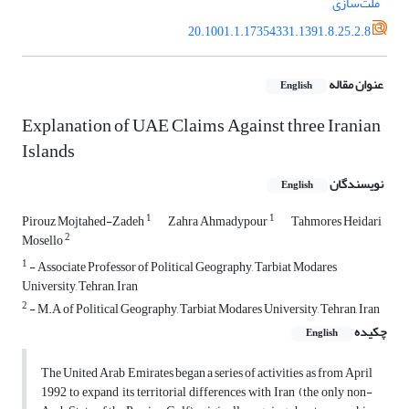
ملت‌سازی
20.1001.1.17354331.1391.8.25.2.8
عنوان مقاله
English
Explanation of UAE Claims Against three Iranian
Islands
نویسندگان
English
1
1
Pirouz Mojtahed-Zadeh
Zahra Ahmadypour
Tahmores Heidari
2
Mosello
1
- Associate Professor of Political Geography, Tarbiat Modares
University, Tehran, Iran
2
- M.A of Political Geography, Tarbiat Modares University, Tehran, Iran
چکیده
English
The United Arab Emirates began a series of activities as from April
1992 to expand its territorial differences with Iran (the only non-