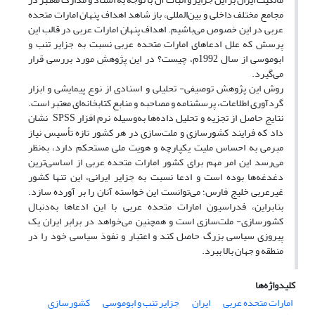
مجامع مختلف داخلی و بین‌المللی، باز شاهد اهداف پنهان امارات متحده
عربی در این خصوص می‌باشیم. اهداف پنهان امارات عربی در قالب این
پرسش که علل ادعاهای امارات متحده عربی نسبت به جزایر تنب و
ابوموسی از سال 1992م، چیست؟ در این پژوهش مورد بررسی قرار
می‌گیرد.
روش این پژوهش توصیفی- تحلیلی و اسنادی از نوع پیمایشی و ابزار
گردآوری اطلاعات، پرسشنامه و مصاحبه و منابع کتابخانه‌ای معتبر است.
نتایج حاصل از تجزیه و تحلیل داده‌ها به‌وسیله نرم افزار SPSS نشان
داد که فرایند کشورسازی و ملت‌سازی در هر کشور تازه تأسیس نیاز
مبرمی به احساس ملیت یکپارچه و هویت ملی مستحکم دارد، به‌نظر
می‌رسد این امر مهم برای کشور امارات متحده عربی از اساسی‌ترین
دغدغه‌ها بوده است و ادعا نسبت به جزایر ایرانی، این تنها کشور
غیرعربی خلیج فارس؛ می‌توانست این خواسته آنان را بر آورده سازد.
بنابراین، فدراسیون امارات متحده عربی با این ادعاها به‌دنبال
کشورسازی- ملت‌سازی است و همچنین می‌خواهد در برابر ایران یک
پیروزی سیاسی بزرگ حاصل کند و اعتبار و نفوذ سیاسی خود را در
منطقه و جهان بالا ببرد.
کلیدواژه‌ها
امارات متحده عربی
ایران
جزایر تنب و ابوموسی
کشورسازی