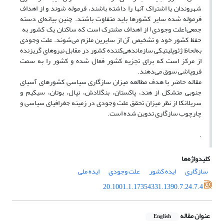
شهروندان یا اشتراک آنها را داشته باشند، فرموله شوند و از اهداف
فرموله شده سایر کشورها باید متفاوت باشند. چنین بیانه‌ای دسته
جمعی(علت وجودی) از اهداف مشترک است که ساکنان یک کشور به
حفظ کشور خود و تشخیص آن از سایرین ملزم می‌شوند. علت وجودی
به‌لحاظ ژئوپلیتیکی سازماندهی‌کننده کشور در مقابل نیروهای گریزنده
از مرکز است که برای تجزیه کشور فعال شده و کشور را به سمت
فروپاشی سوق می‌دهند.
مقاله حاضر با هدف مطالعه میزان سازگاری سیاسی کشورهای آسیای
جنوبی متشکل از هند، پاکستان، بنگلادش، نپال، بوتان، سیکیم و
سریلانکا از نظر میزان تحقق علت وجودی در زمینه جغرافیای سیاسی و
چارچوب سازگاری تدوین شده است.
.
کلیدواژه‌ها
سازگاری
ایده کشور
علت وجودی
ایده ملی
20.1001.1.17354331.1390.7.24.7.4
عنوان مقاله
English