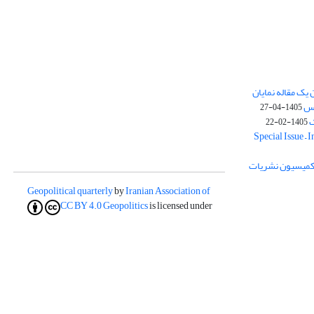
یک مقاله نمایان
وس
1405-04-27
ک
1405-02-22
Special Issue – 
ز کمیسیون نشریات
Geopolitical quarterly
by
Iranian Association of
CC BY 4.0
Geopolitics
is licensed under