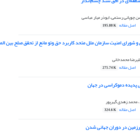
نطقه‌ای در افق سند چشم‌انداز
 چوپانی رستمی، ابوذر میار عباسی
اصل مقاله
195.88 K
شورای امنیت سازمان ملل متحد کاربرد حق وتو مانع از تحقق صلح بین الم
لیرضا محمدخانی
اصل مقاله
275.74 K
 پدیده دموکراسی در جهان
، محمد زهدی گهرپور
اصل مقاله
324.6 K
رزمین در دوران جهانی شدن