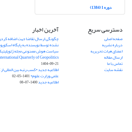
دوره 1 (1384)
دسترسی سریع
آخرین اخبار
صفحه اصلی
چگونگی ارسال تقاضا جهت اضافه کردن 
درباره نشریه
نشده توسط نویسنده به پایگاه اسکوپ
اعضای هیات تحریریه
سیاست هوش مصنوعی مجله ژئوپلیتی
ارسال مقاله
International Quarterly of Geopolitics
تماس با ما
1404-09-21
نقشه سایت
اطلاعیه جدید *کسب رتبه بین المللی ا
علمی وزارت علوم*
1401-05-02
اطلاعیه جدید
1400-07-08