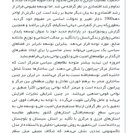
تداوم رشد اقتصادی در نظر گرفته می شد. اما توسعه مفهومی فراتر از
رشد اقتصادی و به بیان دیگر محیط بر رشد است. این نگرش از اواخر
دهه1960 دچار تغییر و تحولات اساسی در مفهوم خود گردید.
به‌طوری‌که پس از کنفرانس جهانی استکهلم، گزارش براتلند و همچنین
گزارش ریودوژانیرو، در پارادایم جدید خود با عنوان توسعه پایدار،
تمامی زوایای زندگی انسان را با تأکید بر عدالت اجتماعی و توزیع عادلانه
منابع، مورد توجه قرار می‌دهد. بنابراین توسعه نابرابر در فضاهای
سیاسی یک سرزمین می‌تواند بستر مناسبی را برای ایجاد متغیرهای
اثرگذار بر مؤلفه‌های امنیت ملی و تکوین نواحی بحرانی فراهم نماید.
امروزه این تهدید بیشتر متوجه نظام‌های سیاسی متمرکز است که
ساختار مرکز-پیرامون را شکل می دهند. این ساختارها عمدتاً شامل
حاشیه کمتر توسعه‌یافته نسبت به مرکز می‌باشند. در ایران نیز چنین
ساختاری منجر به برهم خوردن تعادل و توازن منطقه‌ای بین مرکز و
پیرامون گردیده است و مهمتر آنکه نواحی پیرامونی اکثراً منطبق بر
نواحی قومی-مذهبی می‌باشد. در چنین شرایطی تمایزات افزایش
می‌یابد و عامل واگرایی تقویت می‌گردد. با توجه به رهیافت فوق، این
تحقیق با در نظر گرفتن ارتباط مستقیم میان امنیت ملی و توسعه ملی، به
بررسی سطح توسعه‌یافتگی استان‌های کشور به‌منظور مقایسه
استان‌های مرزی و مرکزی با تأکید بر استان سیستان و بلوچستان
پرداخته است. این تحقیق به روش توصیفی-تحلیلی و با استفاده از مدل
تاکسونومی عددی، نشان می‌دهد که شکاف عمیقی میان سطح