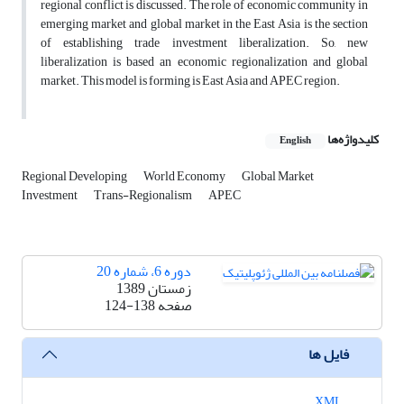
regional conflict is discussed. The role of economic community in
emerging market and global market in the East Asia is the section
of establishing trade investment liberalization. So, new
liberalization is based an economic regionalization and global
market. This model is forming is East Asia and APEC region.
کلیدواژه‌ها
English
Regional Developing
World Economy
Global Market
Investment
Trans-Regionalism
APEC
دوره 6، شماره 20
زمستان 1389
صفحه
124-138
فایل ها
XML