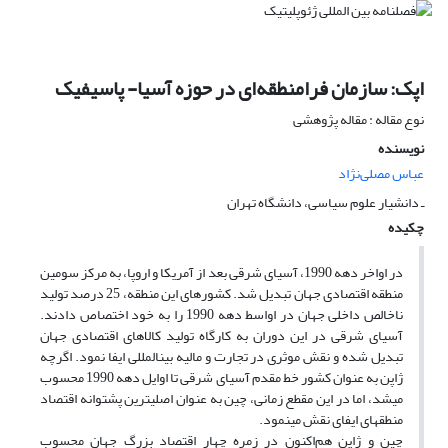
اپک: سازمان فرامنطقه‌ای در حوزه آسیا- پاسیفیک
نوع مقاله : مقاله پژوهشی
نویسنده
عباس مصلی‌نژاد
ـ دانشیار علوم سیاسی، دانشگاه تهران
چکیده
در اواخر دهه 1990، آسیای شرقی بعد از آمریکا و اروپا، به مرکز سومین
منطقه اقتصادی جهان تبدیل شد. کشورهای این منطقه، 25 درصد تولید
ناخالص داخلی جهان در اواسط دهه 1990 را به خود اختصاص دادند.
آسیای شرقی در این دوران به کارگاه تولید کالاهای اقتصادی جهان
تبدیل شده و نقش موثری در تجارت و مالیه بین‏المللی ایفا نمود. اگرچه
ژاپن به عنوان کشور خط مقدم آسیای شرقی تا اوایل دهه 1990 محسوب
می‏شد، اما در این مقطع زمانی، چین به عنوان اصلی‏ترین پشتوانه اقتصاد
منطقه‏ای ایفای نقش می‏نمود.
چین و ژاپن هم‌اکنون در زمره چهار اقتصاد بزرگ جهان محسوب