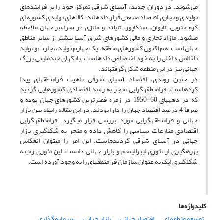
می‌شوند. در دوران جدید، آسیای شرقی تمرکز خود را بر فرایندهای
تولیدی و تجاری اقتصاد صنعتی قرار داده‏اند. کالاهای تولیدی کشورهای
کره جنوبی، تایوان، سنگاپور، تایلند و مالزی در سراسر جهان ملاحظه
می‏شود. مازاد تجاری و مالی کشورهای شرق آسیا بیشتر از سایر مناطق
جهان است. هم اکنون کشورهای منطقه، یک چهارم تولید، تجارت و تولید
ناخالص داخلی را به خود اختصاص داده‏است. بانک‏های چندملیتی بزرگ
جهانی نیز در این منطقه شکل گرفته‏اند.
در چنین روندی، اقتصاد آسیای شرقی ماهیت فرامنطقه‏ای پیدا
کرده‏است. فرامنطقه‏گرایی منجر به رشد اقتصادی کشورهایی گردید
که در دهه‏های 60-1950 در زمره فقیرترین کشورهای جهان بوده و
صرفاً 4 درصد اقتصاد جهان را دارا بودند. در این مقاله رابطه بین بازار
جهانی و فرامنطقه‏گرایی مورد بررسی قرار می‏گیرد. فرامنطقه‏گرایی
اقتصادی منازعات سیاسی را کاهش داده و منجر به شکل‏گیری بازار
جهانی در آسیای شرقی گردیده‏است. این امر را می‏توان انعکاس
بهره‏گیری از تئوری لیبرالیسم و بازار جهانی دانست. این تئوری زمینه
شکل‏گیری اپک به عنوان سازمان فرامنطقه‏ای را به وجود آورده است.
کلیدواژه‌ها
توسعه منطقه ‏ای
اقتصاد جهانی
بازار جهانی
سرمایه ‏گذاری