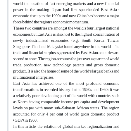
world, the location of fast emerging markets, and a new financial
power in the making. Japan had first spearheaded East Asia’s
economic rise up to the 1990s, and now China has become a major
force behind the region’s economic momentum.
Theses two countries are amongst the world’s four largest national
economies, but East Asia is also host to the highest concentration of
newly industrialized economies (e.g. South Korea, Taiwan
Singapore, Thailand, Malaysia) found anywhere in the world. The
trade and financial surpluses generated by East Asian countries are
second to none. The region accounts for just over a quarter of world
trade, production, new technology patents and gross domestic
product. It is also the home of some of the world’s largest banks and
multinational enterprises.
East Asia has achieved one of the most profound economic
transformations in recorded history. In the 1950s and 1960s, it was
a relatively poor developing part of the world, with countries such
as Korea having comparable income per capita and development
levels on par with many sub-Saharan African states. The region
accounted for only 4 per cent of world gross domestic product
(GDP) in 1960.
In this article, the relation of global market, regionalization and