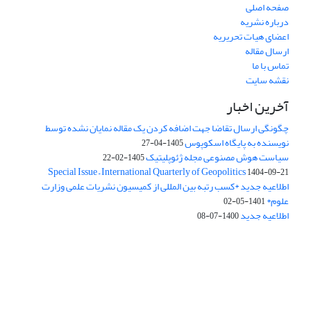
صفحه اصلی
درباره نشریه
اعضای هیات تحریریه
ارسال مقاله
تماس با ما
نقشه سایت
آخرین اخبار
چگونگی ارسال تقاضا جهت اضافه کردن یک مقاله نمایان نشده توسط
نویسنده به پایگاه اسکوپوس
1405-04-27
سیاست هوش مصنوعی مجله ژئوپلیتیک
1405-02-22
Special Issue – International Quarterly of Geopolitics
1404-09-21
اطلاعیه جدید *کسب رتبه بین المللی از کمیسیون نشریات علمی وزارت
علوم*
1401-05-02
اطلاعیه جدید
1400-07-08