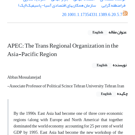
فرامنطقه‏ گرایی
سازمان همکاری‏های اقتصادی آسیا- پاسیفیک(اپک)
20.1001.1.17354331.1389.6.20.5.7
عنوان مقاله
English
APEC: The Trans Regional Organization in the
Asia-Pacific Region
نویسنده
English
Abbas Mossalanejad
-Associate Professor of Political Scince, Tehran University, Tehran, Iran
چکیده
English
By the 1990s, East Asia had become one of three core economic
regions (along with Europe and North America) that together
dominated the world economy, accounting for 25 per cent of world
GDP by 1995. East Asia had become the new workshop of the