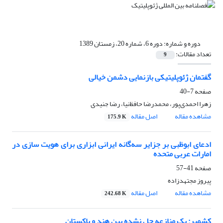
دوره و شماره:
دوره 6، شماره 20، زمستان 1389
تعداد مقالات:
9
گفتمان ژئوپلیتیکی بازنمایی دشمن خیالی
صفحه
7-40
زهرا احمدی‌پور، محمدرضا حافظ‌نیا، رضا جنیدی
مشاهده مقاله
اصل مقاله
175.9 K
ادعای ابوظبی بر جزایر سه‌گانه ایرانی ابزاری برای هویت سازی در
امارات عربی متحده
صفحه
41-57
پیروز مجتهدزاده
مشاهده مقاله
اصل مقاله
242.68 K
کشمیر: یک منازعه حل نشده بین هند و پاکستان