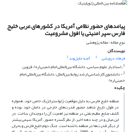
پیامدهای حضور نظامی آمریکا در کشورهای عربی خلیج
فارس سپر امنیتی یا افول مشروعیت
نوع مقاله : مقاله پژوهشی
نویسندگان
2
1
فرهاد درویشی
آمنه جلیل‌وند
1
ـ استادیار علوم سیاسی، دانشگاه بین‌المللی امام خمینی(ره)، قزوین
2
- دانشجوی کارشناسی ارشد روابط بین‌الملل، دانشگاه بین‌المللی امام
خمینی(ره)
چکیده
منطقه خلیج فارس به دلیل موقعیت ژئواستراتژیک خاص خود، همواره
در طول تاریخ شاهد حضور قدرت‌های خارجی در دامان خود بوده و
کشف منابع عظیم نفتی در منطقه نیز اهمیت آن را دوچندان ساخت. در
این میان و در چند دهه اخیر، از نظر گستره حضور، آمریکا سهمی بیشتر
از دیگر قدرت‌ها در منطقه داشته است. جنگ دوم خلیج فارس و بحران
متعاقب آن در سال 1990، باعث تقویت موقعیت نظامی منطقه‌ای آمریکا