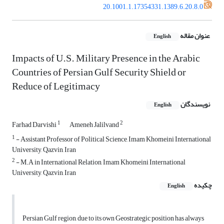
20.1001.1.17354331.1389.6.20.8.0
عنوان مقاله
English
Impacts of U.S. Military Presence in the Arabic
Countries of Persian Gulf Security Shield or
Reduce of Legitimacy
نویسندگان
English
1
2
Farhad Darvishi
Ameneh Jalilvand
1
- Assistant Professor of Political Science, Imam Khomeini International
University, Qazvin, Iran
2
- M.A in International Relation, Imam Khomeini International
University, Qazvin, Iran
چکیده
English
Persian Gulf region, due to its own Geostrategic position has always