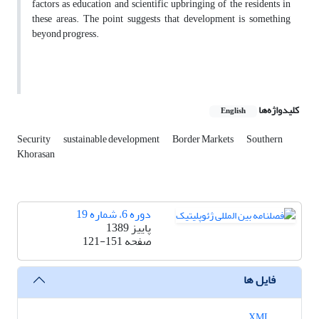
factors as education and scientific upbringing of the residents in
these areas. The point suggests that development is something
beyond progress.
کلیدواژه‌ها
English
Security
sustainable development
Border Markets
Southern
Khorasan
دوره 6، شماره 19
پاییز 1389
صفحه
121-151
فایل ها
XML