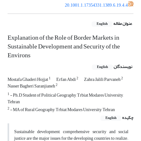
20.1001.1.17354331.1389.6.19.4.4
عنوان مقاله
English
Explanation of the Role of Border Markets in
Sustainable Development and Security of the
Environs
نویسندگان
English
1
2
2
Mostafa Ghaderi Hojjat
Erfan Abdi
Zahra Jalili Parvaneh
2
Nasser Bagheri Saranjianeh
1
- Ph.D Student of Political Geography, Trbiat Modares University,
Tehran
2
- MA of Rural Geography, Trbiat Modares University, Tehran
چکیده
English
Sustainable development, comprehensive security and social
justice are the major issues for the developing countries to realize.