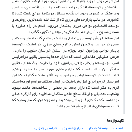
این امر می‌توان انزوای جغرافیایی مناطق مرزی، دوری از قطب‌های صنعتی
ـ اقتصادی و توسعه‌نیافتگی در ابعاد مختلف اجتماعی، اقتصادی، سیاسی
و فرهنگی برشمرد. وجود این‌گونه مسائل درمناطق مرزی باعث شده تا
کشورها در قالب بازارچه‌های مرزی که از شناخته ‌شده‌‌ترین روش‌های
توسعه اقتصادی نواحی مرزی بهشمار می‌رود، قدم در راه مبارزه با
مسائل متنوع ناشی از عقب‌افتادگی در نواحی مذکور بگذارند.
این مقاله با روش توصیفی _ تحلیلی و تکیه بر منابع کتابخانه‌ای و میدانی
سعی در بررسی و تبیین نقش بازارچه‌های مرزی در امنیت و توسعه
پایدار نواحی پیرامون خود بویژه در استان خراسان جنوبی را دارد.
فرض اصلی این مقاله این است که: بازار چه‌ها ‌پتانسیل بالایی در افزایش
امنیت و توسعه پایدار نواحی پیرامون خود را دارند. یافته‌های تحقیق
بیانگر این مطلب است که بازارچه‌های مورد نظر تا حدود زیادی
توانسته‌اند در توسعه نواحی پیرامون خود تأثیر مثبت بگذارند که این
امر بستر لازم را برای افزایش امنیت در ابعاد مختلف فراهم آورده است.
لازم به ذکر است که بازار چه‌ها ‌در بعضی از شاخصه‌ها ‌مانند بهبود
وضعیت تحصیلی و ارتقاء سطح علمی ساکنان مناطق دارای کارکرد منفی
بوده است که نکته‌ای قابل تأمل بوده و ما را متوجه این نکته می‌سازد که
توسعه مقوله‌ای فراتر از پیشرفت می‌باشد.
کلیدواژه‌ها
امنیت
توسعه پایدار
بازارچه مرزی
خراسان جنوبی