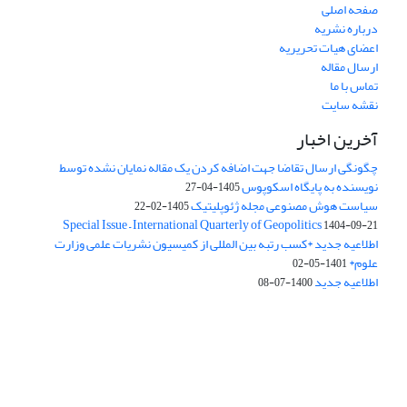
صفحه اصلی
درباره نشریه
اعضای هیات تحریریه
ارسال مقاله
تماس با ما
نقشه سایت
آخرین اخبار
چگونگی ارسال تقاضا جهت اضافه کردن یک مقاله نمایان نشده توسط
نویسنده به پایگاه اسکوپوس
1405-04-27
سیاست هوش مصنوعی مجله ژئوپلیتیک
1405-02-22
Special Issue – International Quarterly of Geopolitics
1404-09-21
اطلاعیه جدید *کسب رتبه بین المللی از کمیسیون نشریات علمی وزارت
علوم*
1401-05-02
اطلاعیه جدید
1400-07-08