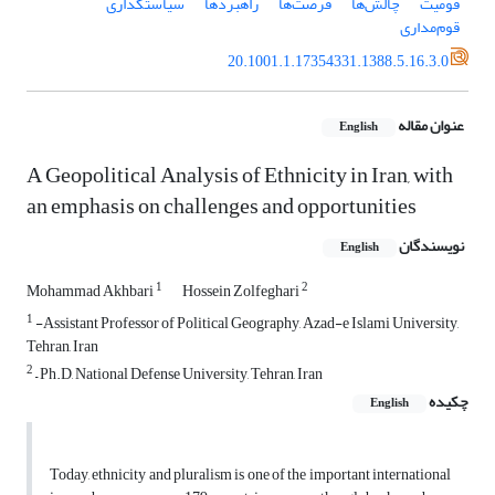
قومیت
چالش‌ها
فرصت‌ها
راهبردها
سیاستگذاری
قوم‌مداری
20.1001.1.17354331.1388.5.16.3.0
عنوان مقاله
English
A Geopolitical Analysis of Ethnicity in Iran, with
an emphasis on challenges and opportunities
نویسندگان
English
1
2
Mohammad Akhbari
Hossein Zolfeghari
1
-Assistant Professor of Political Geography, Azad-e Islami University,
Tehran, Iran
2
– Ph.D, National Defense University, Tehran, Iran
چکیده
English
Today, ethnicity and pluralism is one of the important international