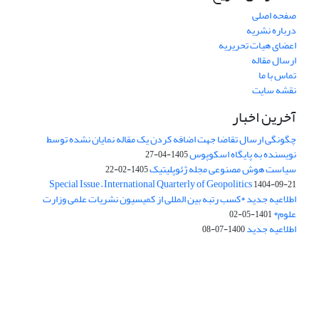
صفحه اصلی
درباره نشریه
اعضای هیات تحریریه
ارسال مقاله
تماس با ما
نقشه سایت
آخرین اخبار
چگونگی ارسال تقاضا جهت اضافه کردن یک مقاله نمایان نشده توسط
نویسنده به پایگاه اسکوپوس
1405-04-27
سیاست هوش مصنوعی مجله ژئوپلیتیک
1405-02-22
Special Issue – International Quarterly of Geopolitics
1404-09-21
اطلاعیه جدید *کسب رتبه بین المللی از کمیسیون نشریات علمی وزارت
علوم*
1401-05-02
اطلاعیه جدید
1400-07-08