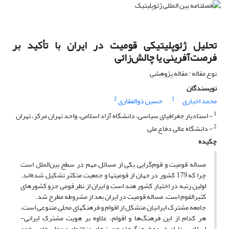
تحلیل ژئوپلیتیکی قومیت در ایران با تأکید بر
فرصت‌آفرینی یا چالش‌زائی
نوع مقاله : مقاله پژوهشی
نویسندگان
2
1
محمد اخباری
حسین ذوالفقاری
1
- استادیار جغرافیای سیاسی، دانشگاه آزاد اسلامی، واحد تهران مرکز، تهران
2
- دانشگاه عالی دفاع ملی
چکیده
مساله قومیت و قوم‌گرایی یکی از مسائل مهم در سطح بین‌الملل است
چرا که 179 کشور در جهان از قومیتها و جمعیت متکثر تشکیل شده‌اند.
اولین رتبه در اختیار کشور هند است و ایران از نظر قومی جزو کشورهای
کثیرالقوم است. مساله قومیت در ایران بعد از مشروطه مطرح شد.
جامعه مشترک ایرانیان متشکل از اقوام و فرهنگهای محلی متنوعی است،
هر کدام از این فرهنگ‌ها و اقوام، علاوه بر هویت مشترک ایرانی-
اسلامی، دارای خرده فرهنگ‌ها و هویت‌های منطقه‌ای و محلی خاص خود