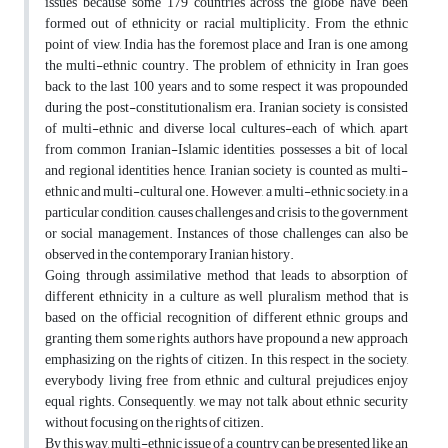
issues because some 179 countries across the globe have been
formed out of ethnicity or racial multiplicity. From the ethnic
point of view, India has the foremost place and Iran is one among
the multi-ethnic country. The problem of ethnicity in Iran goes
back to the last 100 years and to some respect it was propounded
during the post-constitutionalism era. Iranian society is consisted
of multi-ethnic and diverse local cultures-each of which, apart
from common Iranian-Islamic identities, possesses a bit of local
and regional identities hence, Iranian society is counted as multi-
ethnic and multi-cultural one. However, a multi-ethnic society, in a
particular condition, causes challenges and crisis to the government
or social management. Instances of those challenges can also be
observed in the contemporary Iranian history.
Going through assimilative method that leads to absorption of
different ethnicity in a culture as well pluralism method that is
based on the official recognition of different ethnic groups and
granting them some rights, authors have propound a new approach
emphasizing on the rights of citizen. In this respect, in the society,
everybody living free from ethnic and cultural prejudices enjoy
equal rights. Consequently, we may not talk about ethnic security
without focusing on the rights of citizen.
By this way, multi-ethnic issue of a country can be presented like an